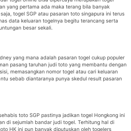
aran yang pertama ada maka terang bila banyak
saja, togel SGP atau pasaran toto singapura ini terus
as data keluaran togelnya begitu terancang serta
ntungan besar sekali.
Sydney yang mana adalah pasaran togel cukup populer
aman pasang taruhan judi toto yang membantu dengan
n sisi, memasangkan nomor togel atau cari keluaran
antu sebab diantaranya punya skedul result pasaran
 sehabis toto SGP pastinya jadikan togel Hongkong ini
an di sejumlah bandar judi togel. Terhitung hal di
toto HK ini pun banyak diputuskan oleh togelers