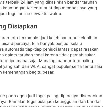
rvis terbaik 24 jam yang dikasihkan bandar taruhan
nya keuntungan tertentu buat tiap member-nya yang
udi togel online sewaktu-waktu.
ng Disiapkan
aran toto terkomplet jadi kelebihan atau kelebihan
 bisa dipercaya. Bila banyak penjudi selalu
a automatis tiap-tiap penjudi lantas dapat rasakan
 dalam taruhan togel karena tidak pernah sukar
to tipe mana saja. Manalagi bandar toto paling
 yang sah dari WLA, sangat populer serta tentu saja
an kemenangan begitu besar.
ne pada agen judi togel paling dipercaya disebabkan
amnya. Ramalan togel pula jadi keunggulan dari bandar