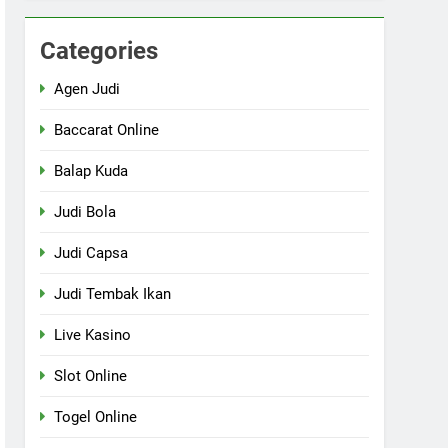
Categories
Agen Judi
Baccarat Online
Balap Kuda
Judi Bola
Judi Capsa
Judi Tembak Ikan
Live Kasino
Slot Online
Togel Online