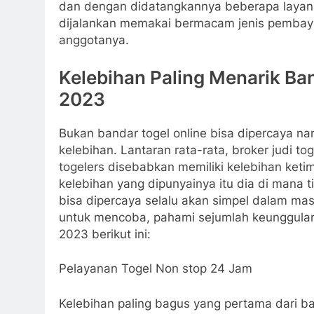
dan dengan didatangkannya beberapa layan
dijalankan memakai bermacam jenis pembaya
anggotanya.
Kelebihan Paling Menarik Ba
2023
Bukan bandar togel online bisa dipercaya 
kelebihan. Lantaran rata-rata, broker judi 
togelers disebabkan memiliki kelebihan keti
kelebihan yang dipunyainya itu dia di mana t
bisa dipercaya selalu akan simpel dalam mas
untuk mencoba, pahami sejumlah keunggulan 
2023 berikut ini:
Pelayanan Togel Non stop 24 Jam
Kelebihan paling bagus yang pertama dari ban