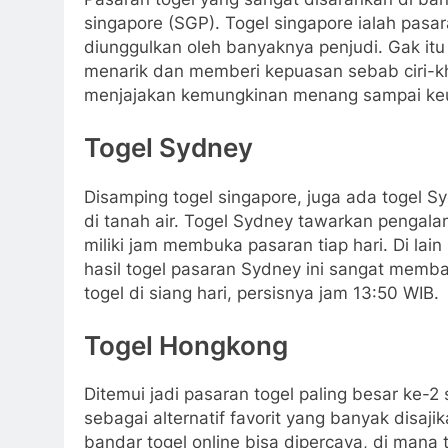
singapore (SGP). Togel singapore ialah pas
diunggulkan oleh banyaknya penjudi. Gak itu 
menarik dan memberi kepuasan sebab ciri-kh
menjajakan kemungkinan menang sampai keu
Togel Sydney
Disamping togel singapore, juga ada togel 
di tanah air. Togel Sydney tawarkan pengal
miliki jam membuka pasaran tiap hari. Di lai
hasil togel pasaran Sydney ini sangat memb
togel di siang hari, persisnya jam 13:50 WIB.
Togel Hongkong
Ditemui jadi pasaran togel paling besar ke-2
sebagai alternatif favorit yang banyak disajik
bandar togel online bisa dipercaya, di mana 