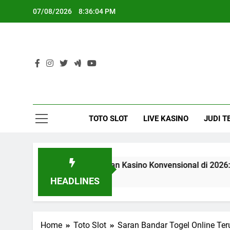
Skip
07/08/2026
8:36:05 PM
to
content
Me
K
TOTO SLOT
LIVE KASINO
JUDI T
Me
line Dibandingkan Kasino Konvensional di 2026: Analisis dan
HEADLINES
Home
Toto Slot
Saran Bandar Togel Online Te