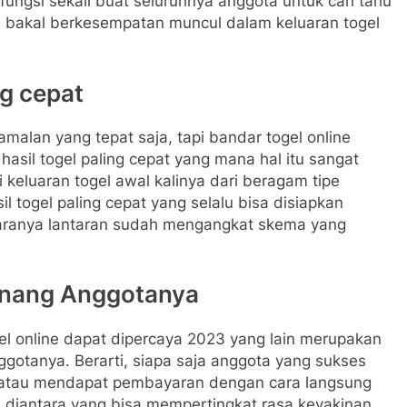
fungsi sekali buat seluruhnya anggota untuk cari tahu
a bakal berkesempatan muncul dalam keluaran togel
ng cepat
alan yang tepat saja, tapi bandar togel online
hasil togel paling cepat yang mana hal itu sangat
keluaran togel awal kalinya dari beragam tipe
l togel paling cepat yang selalu bisa disiapkan
ntaranya lantaran sudah mengangkat skema yang
enang Anggotanya
el online dapat dipercaya 2023 yang lain merupakan
otanya. Berarti, siapa saja anggota yang sukses
si atau mendapat pembayaran dengan cara langsung
atu diantara yang bisa mempertingkat rasa keyakinan