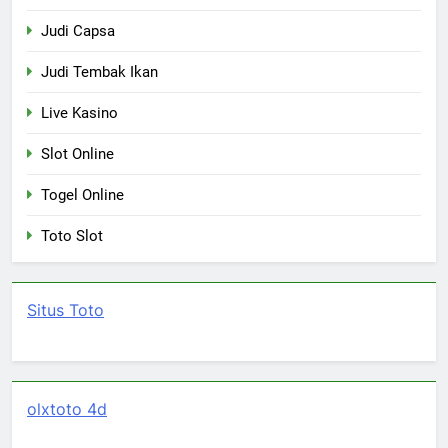
Judi Capsa
Judi Tembak Ikan
Live Kasino
Slot Online
Togel Online
Toto Slot
Situs Toto
olxtoto 4d