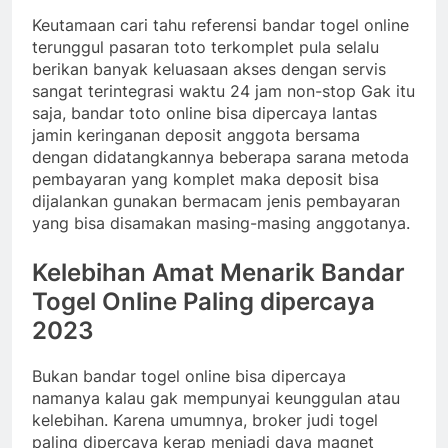
Keutamaan cari tahu referensi bandar togel online
terunggul pasaran toto terkomplet pula selalu
berikan banyak keluasaan akses dengan servis
sangat terintegrasi waktu 24 jam non-stop Gak itu
saja, bandar toto online bisa dipercaya lantas
jamin keringanan deposit anggota bersama
dengan didatangkannya beberapa sarana metoda
pembayaran yang komplet maka deposit bisa
dijalankan gunakan bermacam jenis pembayaran
yang bisa disamakan masing-masing anggotanya.
Kelebihan Amat Menarik Bandar
Togel Online Paling dipercaya
2023
Bukan bandar togel online bisa dipercaya
namanya kalau gak mempunyai keunggulan atau
kelebihan. Karena umumnya, broker judi togel
paling dipercaya kerap menjadi daya magnet