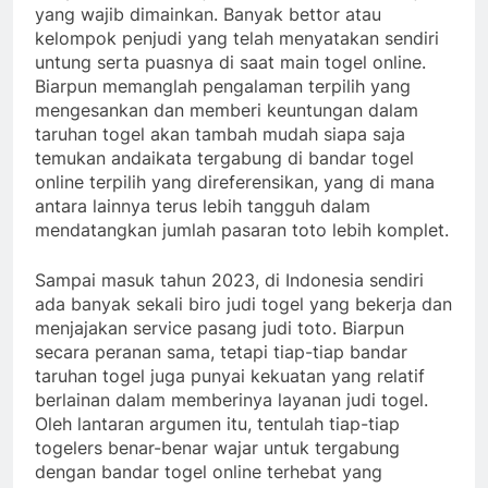
yang wajib dimainkan. Banyak bettor atau
kelompok penjudi yang telah menyatakan sendiri
untung serta puasnya di saat main togel online.
Biarpun memanglah pengalaman terpilih yang
mengesankan dan memberi keuntungan dalam
taruhan togel akan tambah mudah siapa saja
temukan andaikata tergabung di bandar togel
online terpilih yang direferensikan, yang di mana
antara lainnya terus lebih tangguh dalam
mendatangkan jumlah pasaran toto lebih komplet.
Sampai masuk tahun 2023, di Indonesia sendiri
ada banyak sekali biro judi togel yang bekerja dan
menjajakan service pasang judi toto. Biarpun
secara peranan sama, tetapi tiap-tiap bandar
taruhan togel juga punyai kekuatan yang relatif
berlainan dalam memberinya layanan judi togel.
Oleh lantaran argumen itu, tentulah tiap-tiap
togelers benar-benar wajar untuk tergabung
dengan bandar togel online terhebat yang