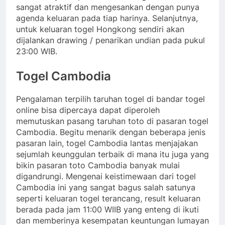
sangat atraktif dan mengesankan dengan punya
agenda keluaran pada tiap harinya. Selanjutnya,
untuk keluaran togel Hongkong sendiri akan
dijalankan drawing / penarikan undian pada pukul
23:00 WIB.
Togel Cambodia
Pengalaman terpilih taruhan togel di bandar togel
online bisa dipercaya dapat diperoleh
memutuskan pasang taruhan toto di pasaran togel
Cambodia. Begitu menarik dengan beberapa jenis
pasaran lain, togel Cambodia lantas menjajakan
sejumlah keunggulan terbaik di mana itu juga yang
bikin pasaran toto Cambodia banyak mulai
digandrungi. Mengenai keistimewaan dari togel
Cambodia ini yang sangat bagus salah satunya
seperti keluaran togel terancang, result keluaran
berada pada jam 11:00 WIIB yang enteng di ikuti
dan memberinya kesempatan keuntungan lumayan