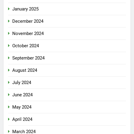
January 2025
December 2024
November 2024
October 2024
September 2024
August 2024
July 2024
June 2024
May 2024
April 2024
March 2024