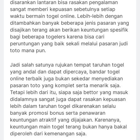
disarankan lantaran bisa rasakan pengalaman
sangat memberi kepuasan sebetulnya setiap
waktu bermain togel online. Lebih-lebih dengan
ditambahkan banyak beberapa jenis pasaran yang
disajikan terang akan berikan keuntungan spesifik
bagi beberapa togelers karena bisa cari
peruntungan yang baik sekali melalui pasaran judi
toto mana pun.
Jadi salah satunya rujukan tempat taruhan togel
yang andal dan dapat dipercaya, bandar togel
online terbaik juga bukan sekedar menyediakan
pasaran toto yang komplet serta menarik saja.
Tetapi lebih dari itu, siapa saja bettor yang masuk
didalamnya sangat juga dapat rasakan kepuasan
lebih dalam taruhan togel dikarenakan selalu
banyak promosi bonus serta penawaran
keuntungan atraktif yang dijajakan. Karenanya,
keuntungan main togel terang bukan hanya bakal
diperoleh dari kemenangan saja.