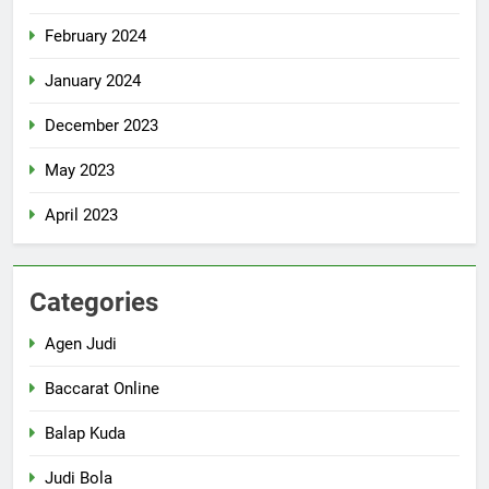
February 2024
January 2024
December 2023
May 2023
April 2023
Categories
Agen Judi
Baccarat Online
Balap Kuda
Judi Bola