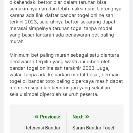
dikehendaki bettor biar dalam taruhan bisa
semakin nyaman dan lebih maksimum. Untungnya,
karena ada link daftar bandar togel online sah
terkini 2023, seluruhnya bettor sekarang dapat
merasai simpelnya taruhan togel tanpa modal
yang besar lantaran ada penawaran bet paling
murah.
Minimum bet paling murah sebagai satu diantara
penawaran terpilih yang waktu ini diberi oleh
bandar togel online sah terakhir 2023. Juga,
walau tanpa ada keluarkan modal besar, bermain
togel di bandar toto paling dipercaya masih dapat
memberi sejumlah keuntungan yang sekalian
selalu simpel diperoleh seluruh peserta.
Previous:
Next:
Post
navigation
Referensi Bandar
Saran Bandar Togel