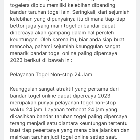
togelers dipicu memiliki kelebihan dibanding
bandar taruhan togel lain. Seringkali, dari sejumlah
kelebihan yang dipunyainya itu di mana tiap-tiap
bettor juga yang main togel di bandar dapat
dipercaya akan gampang dalam hal peroleh
keuntungan. Oleh karena itu, biar anda siap buat
mencoba, pahami sejumlah keunggulan sangat
menarik bandar togel online paling dipercaya
2023 berikut di bawah ini:
Pelayanan Togel Non-stop 24 Jam
Keunggulan sangat atraktif yang pertama dari
bandar togel online dapat dipercaya 2023
merupakan punyai pelayanan togel non-stop
waktu 24 jam. Layanan terhebat 24 jam yang
dikasihkan bandar taruhan togel paling dipercaya
terang menjadi satu diantara keuntungan tertentu
buat tiap pesertanya yang mana bisa jalankan dan
mainkan taruhan judi togel online setiap saat.