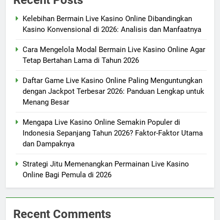
Kelebihan Bermain Live Kasino Online Dibandingkan
Kasino Konvensional di 2026: Analisis dan Manfaatnya
Cara Mengelola Modal Bermain Live Kasino Online Agar
Tetap Bertahan Lama di Tahun 2026
Daftar Game Live Kasino Online Paling Menguntungkan
dengan Jackpot Terbesar 2026: Panduan Lengkap untuk
Menang Besar
Mengapa Live Kasino Online Semakin Populer di
Indonesia Sepanjang Tahun 2026? Faktor-Faktor Utama
dan Dampaknya
Strategi Jitu Memenangkan Permainan Live Kasino
Online Bagi Pemula di 2026
Recent Comments