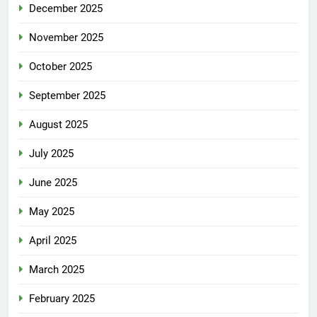
December 2025
November 2025
October 2025
September 2025
August 2025
July 2025
June 2025
May 2025
April 2025
March 2025
February 2025