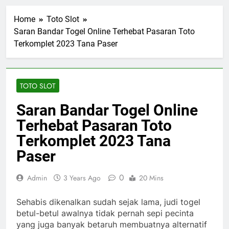
Home
Toto Slot
Saran Bandar Togel Online Terhebat Pasaran Toto
Terkomplet 2023 Tana Paser
TOTO SLOT
Saran Bandar Togel Online
Terhebat Pasaran Toto
Terkomplet 2023 Tana
Paser
0
Admin
3 Years Ago
20 Mins
Sehabis dikenalkan sudah sejak lama, judi togel
betul-betul awalnya tidak pernah sepi pecinta
yang juga banyak betaruh membuatnya alternatif