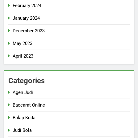
February 2024
January 2024
December 2023
May 2023
April 2023
Categories
Agen Judi
Baccarat Online
Balap Kuda
Judi Bola