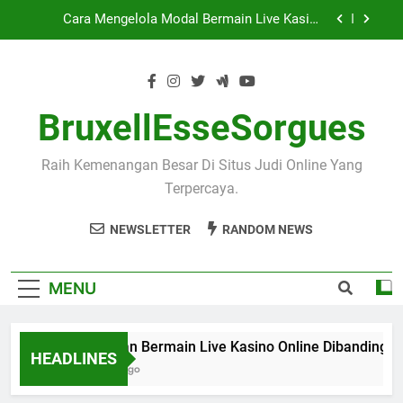
Skip
Daftar Game Live Kasino Online Paling
to
Menguntungkan dengan Jackpot Terbesar 2026:
Panduan Lengkap untuk Menang Besar
content
Mengapa Live Kasino Online Semakin Populer di
Indonesia Sepanjang Tahun 2026? Faktor-Faktor
Utama dan Dampaknya
Kelebihan Bermain Live Kasino Online
Dibandingkan Kasino Konvensional di 2026:
BruxellEsseSorgues
Analisis dan Manfaatnya
Cara Mengelola Modal Bermain Live Kasino
Online Agar Tetap Bertahan Lama di Tahun 2026
Raih Kemenangan Besar Di Situs Judi Online Yang
Daftar Game Live Kasino Online Paling
Terpercaya.
Menguntungkan dengan Jackpot Terbesar 2026:
Panduan Lengkap untuk Menang Besar
Mengapa Live Kasino Online Semakin Populer di
NEWSLETTER
RANDOM NEWS
Indonesia Sepanjang Tahun 2026? Faktor-Faktor
Utama dan Dampaknya
MENU
Kelebihan Bermain Live Kasino Online Dibandingkan K
HEADLINES
18 Hours Ago