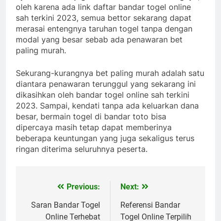
oleh karena ada link daftar bandar togel online
sah terkini 2023, semua bettor sekarang dapat
merasai entengnya taruhan togel tanpa dengan
modal yang besar sebab ada penawaran bet
paling murah.
Sekurang-kurangnya bet paling murah adalah satu
diantara penawaran terunggul yang sekarang ini
dikasihkan oleh bandar togel online sah terkini
2023. Sampai, kendati tanpa ada keluarkan dana
besar, bermain togel di bandar toto bisa
dipercaya masih tetap dapat memberinya
beberapa keuntungan yang juga sekaligus terus
ringan diterima seluruhnya peserta.
Previous:
Next:
Post
navigation
Saran Bandar Togel
Referensi Bandar
Online Terhebat
Togel Online Terpilih