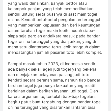
yang wajib dimainkan. Banyak bettor atau
kelompok penjudi yang telah memperlihatkan
sendiri untung serta puasnya di saat main togel
online. Kendati betul-betul pengalaman terunggul
yang memberikan kepuasan dan beri keuntungan
dalam taruhan togel makin lebih mudah siapa-
siapa saja peroleh andaikata masuk pada bandar
togel online terunggul yang dianjurkan, yang di
mana satu diantaranya terus lebih tangguh dalam
mendatangkan jumlah pasaran toto lebih komplet.
Sampai masuk tahun 2023, di Indonesia sendiri
ada banyak sekali agen judi togel yang bekerja
dan menjajakan pelayanan pasang judi toto.
Kendati secara peranan sama, namun tiap bandar
taruhan togel juga punya kekuatan yang relatif
berlainan dalam berikan layanan judi togel. Oleh
karena argumen itu, tentulah tiap-tiap togelers
begitu patut buat tergabung dengan bandar togel
online terunggul yang disarankan lantaran bisa