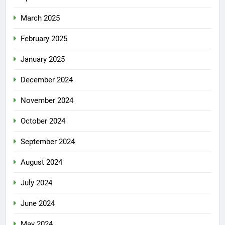
March 2025
February 2025
January 2025
December 2024
November 2024
October 2024
September 2024
August 2024
July 2024
June 2024
May 2024