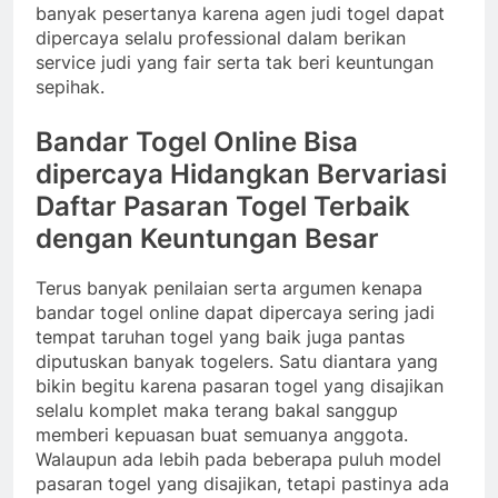
banyak pesertanya karena agen judi togel dapat
dipercaya selalu professional dalam berikan
service judi yang fair serta tak beri keuntungan
sepihak.
Bandar Togel Online Bisa
dipercaya Hidangkan Bervariasi
Daftar Pasaran Togel Terbaik
dengan Keuntungan Besar
Terus banyak penilaian serta argumen kenapa
bandar togel online dapat dipercaya sering jadi
tempat taruhan togel yang baik juga pantas
diputuskan banyak togelers. Satu diantara yang
bikin begitu karena pasaran togel yang disajikan
selalu komplet maka terang bakal sanggup
memberi kepuasan buat semuanya anggota.
Walaupun ada lebih pada beberapa puluh model
pasaran togel yang disajikan, tetapi pastinya ada