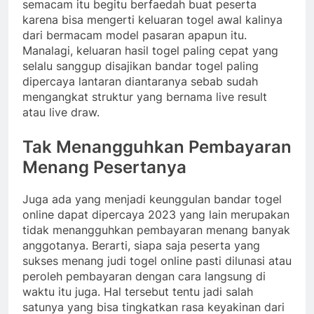
semacam itu begitu berfaedah buat peserta
karena bisa mengerti keluaran togel awal kalinya
dari bermacam model pasaran apapun itu.
Manalagi, keluaran hasil togel paling cepat yang
selalu sanggup disajikan bandar togel paling
dipercaya lantaran diantaranya sebab sudah
mengangkat struktur yang bernama live result
atau live draw.
Tak Menangguhkan Pembayaran
Menang Pesertanya
Juga ada yang menjadi keunggulan bandar togel
online dapat dipercaya 2023 yang lain merupakan
tidak menangguhkan pembayaran menang banyak
anggotanya. Berarti, siapa saja peserta yang
sukses menang judi togel online pasti dilunasi atau
peroleh pembayaran dengan cara langsung di
waktu itu juga. Hal tersebut tentu jadi salah
satunya yang bisa tingkatkan rasa keyakinan dari