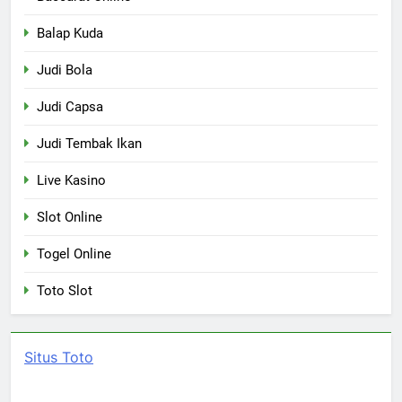
Balap Kuda
Judi Bola
Judi Capsa
Judi Tembak Ikan
Live Kasino
Slot Online
Togel Online
Toto Slot
Situs Toto