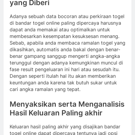
yang Diberi
Adanya sebuah data bocoran atau perkiraan togel
di bandar togel online paling dipercaya harusnya
dapat anda memakai atau optimalkan untuk
membesarkan kesempatan kesuksesan menang.
Sebab, apabila anda membaca ramalan togel yang
dikasihkan, automatis anda bakal dengan benar-
benar gampang sanggup mengerti angka-angka
terunggul dengan adanya kemungkinan muncul di
fase result pengeluaran ini hari atau sesudah itu.
Dengan seperti itulah hal itu akan memberikan
keuntungan anda karena tak butuh sukar untuk
cari angka ramalan yang tepat.
Menyaksikan serta Menganalisis
Hasil Keluaran Paling akhir
Keluaran hasil paling akhir yang disajikan bandar
togel online dapat dipercaya tentunya jadi opsi