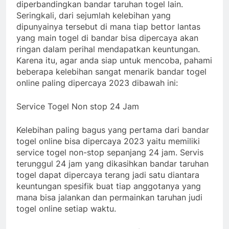
diperbandingkan bandar taruhan togel lain.
Seringkali, dari sejumlah kelebihan yang
dipunyainya tersebut di mana tiap bettor lantas
yang main togel di bandar bisa dipercaya akan
ringan dalam perihal mendapatkan keuntungan.
Karena itu, agar anda siap untuk mencoba, pahami
beberapa kelebihan sangat menarik bandar togel
online paling dipercaya 2023 dibawah ini:
Service Togel Non stop 24 Jam
Kelebihan paling bagus yang pertama dari bandar
togel online bisa dipercaya 2023 yaitu memiliki
service togel non-stop sepanjang 24 jam. Servis
terunggul 24 jam yang dikasihkan bandar taruhan
togel dapat dipercaya terang jadi satu diantara
keuntungan spesifik buat tiap anggotanya yang
mana bisa jalankan dan permainkan taruhan judi
togel online setiap waktu.