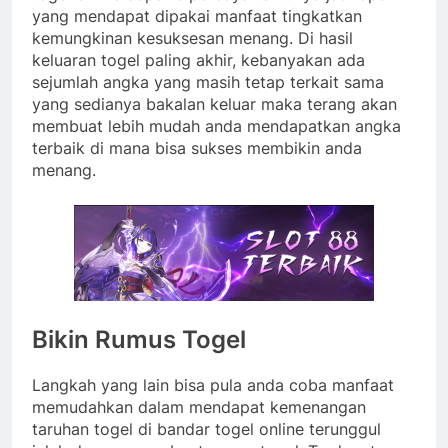
yang mendapat dipakai manfaat tingkatkan
kemungkinan kesuksesan menang. Di hasil
keluaran togel paling akhir, kebanyakan ada
sejumlah angka yang masih tetap terkait sama
yang sedianya bakalan keluar maka terang akan
membuat lebih mudah anda mendapatkan angka
terbaik di mana bisa sukses membikin anda
menang.
Bikin Rumus Togel
Langkah yang lain bisa pula anda coba manfaat
memudahkan dalam mendapat kemenangan
taruhan togel di bandar togel online terunggul