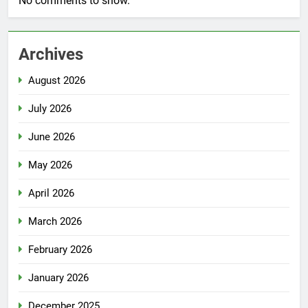
No comments to show.
Archives
August 2026
July 2026
June 2026
May 2026
April 2026
March 2026
February 2026
January 2026
December 2025