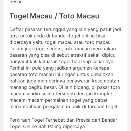
besar.
Togel Macau / Toto Macau
Daftar pasaran terunggul yang lain yang patut jadi
opsi untuk anda di bandar togel online bisa
dipercaya yaitu togel macau atau toto macau.
Dalam judi togel sendiri, toto macau merupakan
pasaran yang bisa di sebut atraktif sekali dipicu
punyai 4 kali keluaran togel tiap-tiap seharinya.
Perihal ini pula yang jadikan argumen kenapa
pasaran toto macau ini ringan untuk dimainkan
bahkan juga memberinya penawaran kesempatan
menang begitu besar. Di lain bidang, di pasar toto
macau sendiri selalu tersuguh dengan komplet
macam-macam permainan togel yang dapat
menambahkan pengalaman baik di taruhan togel.
Perkiraan Togel Terhebat dan Presisi dari Bandar
Togel Online Sah Paling dipercaya