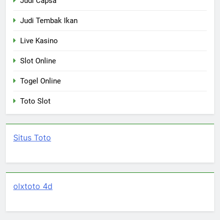
Judi Capsa
Judi Tembak Ikan
Live Kasino
Slot Online
Togel Online
Toto Slot
Situs Toto
olxtoto 4d