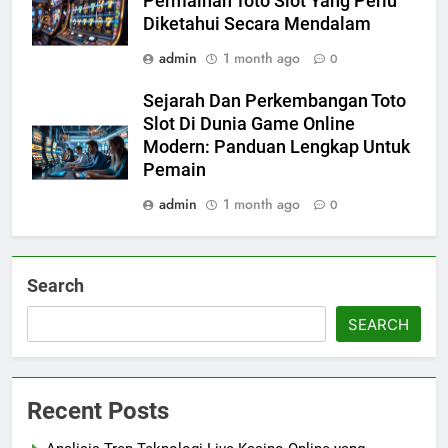
Permainan Toto Slot Yang Perlu
Diketahui Secara Mendalam
admin
1 month ago
0
Sejarah Dan Perkembangan Toto
Slot Di Dunia Game Online
Modern: Panduan Lengkap Untuk
Pemain
admin
1 month ago
0
Search
SEARCH
Recent Posts