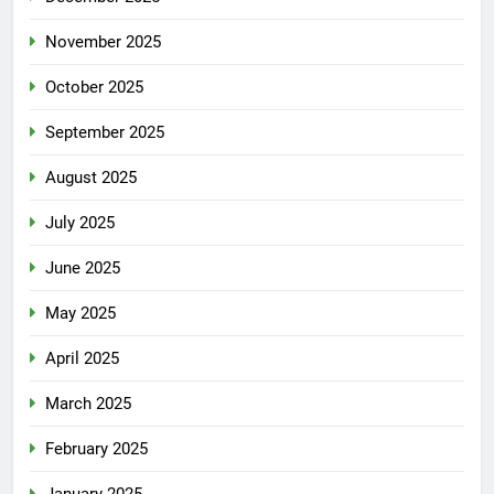
November 2025
October 2025
September 2025
August 2025
July 2025
June 2025
May 2025
April 2025
March 2025
February 2025
January 2025