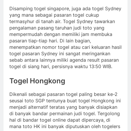
Disamping togel singapore, juga ada togel Sydney
yang mana sebagai pasaran togel cukup
termasyhur di tanah air. Togel Sydney tawarkan
pengalaman pasang taruhan judi toto yang
mempermudah dengan memiliki jam membuka
pasaran tiap-tiap hari. Di lain bagian,
menempatkan nomor togel atau cari keluaran hasil
togel pasaran Sydney ini sangat meringankan
sebab antara lainnya miliki agenda result pasaran
togel di siang hari, persisnya waktu 13:50 WIB.
Togel Hongkong
Dikenali sebagai pasaran togel paling besar ke-2
seusai toto SGP tentunya buat togel Hongkong ini
menjadi alternatif teratas yang banyak disiapkan
di banyak bandar permainan judi togel. Tergolong
hal di bandar togel online dapat dipercaya, di
mana toto HK ini banyak diputuskan oleh togelers