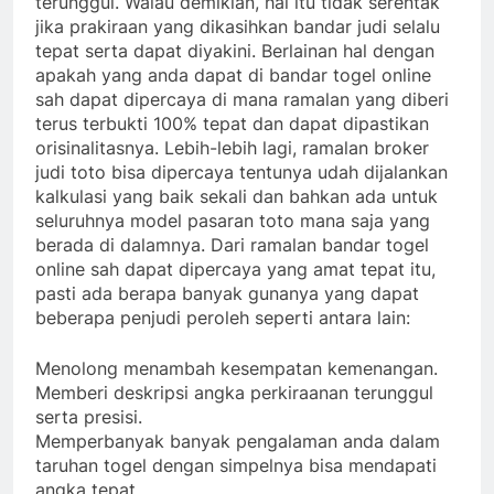
terunggul. Walau demikian, hal itu tidak serentak
jika prakiraan yang dikasihkan bandar judi selalu
tepat serta dapat diyakini. Berlainan hal dengan
apakah yang anda dapat di bandar togel online
sah dapat dipercaya di mana ramalan yang diberi
terus terbukti 100% tepat dan dapat dipastikan
orisinalitasnya. Lebih-lebih lagi, ramalan broker
judi toto bisa dipercaya tentunya udah dijalankan
kalkulasi yang baik sekali dan bahkan ada untuk
seluruhnya model pasaran toto mana saja yang
berada di dalamnya. Dari ramalan bandar togel
online sah dapat dipercaya yang amat tepat itu,
pasti ada berapa banyak gunanya yang dapat
beberapa penjudi peroleh seperti antara lain:
Menolong menambah kesempatan kemenangan.
Memberi deskripsi angka perkiraanan terunggul
serta presisi.
Memperbanyak banyak pengalaman anda dalam
taruhan togel dengan simpelnya bisa mendapati
angka tepat.