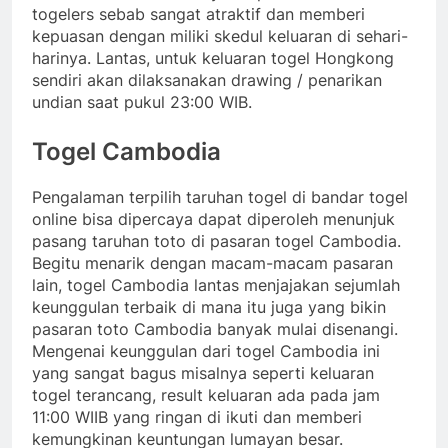
togelers sebab sangat atraktif dan memberi
kepuasan dengan miliki skedul keluaran di sehari-
harinya. Lantas, untuk keluaran togel Hongkong
sendiri akan dilaksanakan drawing / penarikan
undian saat pukul 23:00 WIB.
Togel Cambodia
Pengalaman terpilih taruhan togel di bandar togel
online bisa dipercaya dapat diperoleh menunjuk
pasang taruhan toto di pasaran togel Cambodia.
Begitu menarik dengan macam-macam pasaran
lain, togel Cambodia lantas menjajakan sejumlah
keunggulan terbaik di mana itu juga yang bikin
pasaran toto Cambodia banyak mulai disenangi.
Mengenai keunggulan dari togel Cambodia ini
yang sangat bagus misalnya seperti keluaran
togel terancang, result keluaran ada pada jam
11:00 WIIB yang ringan di ikuti dan memberi
kemungkinan keuntungan lumayan besar.