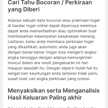
Cari Tahu Bocoran / Perkiraan
yang Diberi
Adanya sebuah data bocoran atau prakiraan togel
di bandar togel online dapat dipercaya mestinya
dapat anda memanfaatkan atau optimalkan buat
membesarkan kesempatan kesuksesan menang.
Lantaran, kalau anda membaca perkiraan togel
yang dikasihkan, automatic anda juga akan
dengan benar-benar ringan bisa mengerti angka-
angka terunggul dengan adanya kemungkinan
muncul dalam era result pengeluaran ini hari
maupun sesudah itu. Dengan seperti itulah hal itu
sangat beri keuntungan anda lantaran tidak perlu
susah buat cari angka perkiraan yang presisi.
Menyaksikan serta Menganalisis
Hasil Keluaran Paling akhir