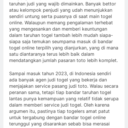
taruhan judi yang wajib dimainkan. Banyak bettor
atau kelompok penjudi yang udah menunjukkan
sendiri untung serta puasnya di saat main togel
online. Walaupun memang pengalaman terhebat
yang mengesankan dan memberi keuntungan
dalam taruhan togel tambah lebih mudah siapa-
siapa saja temukan seumpama masuk di bandar
togel online terpilih yang dianjurkan, yang di mana
satu diantaranya terus lebih baik dalam
mendatangkan jumlah pasaran toto lebih komplet.
Sampai masuk tahun 2023, di Indonesia sendiri
ada banyak agen judi togel yang bekerja dan
menjajakan service pasang judi toto. Walau secara
peranan sama, tetapi tiap bandar taruhan togel
lantas punya kemampuan yang relatif tidak serupa
dalam memberi service judi togel. Oleh karena
argumen itu, pastinya tiap togelers amat patut
untuk tergabung dengan bandar togel online
terunggul yang disarankan sebab bisa merasai