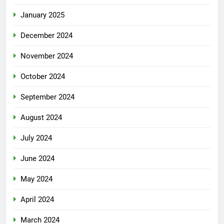
January 2025
December 2024
November 2024
October 2024
September 2024
August 2024
July 2024
June 2024
May 2024
April 2024
March 2024