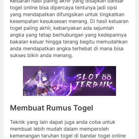
Keluaran hasil paling akhir yang disajikan bandar
togel online bisa dipercaya tentunya jadi opsi
yang mendapatkan difungsikan untuk tingkatkan
kesempatan kesuksesan menang. Di hasil keluaran
togel paling akhir, kebanyakan ada sejumlah
angka yang tetap berhubungan yang kedepannya
bakalan keluar hingga terang begitu memudahkan
anda mendapatkan angka terhebat di mana bisa
sukses bikin anda menang.
Membuat Rumus Togel
Teknik yang lain dapat juga anda coba untuk
membuat lebih mudah dalam memperoleh
kemenangan taruhan togel di bandar togel online