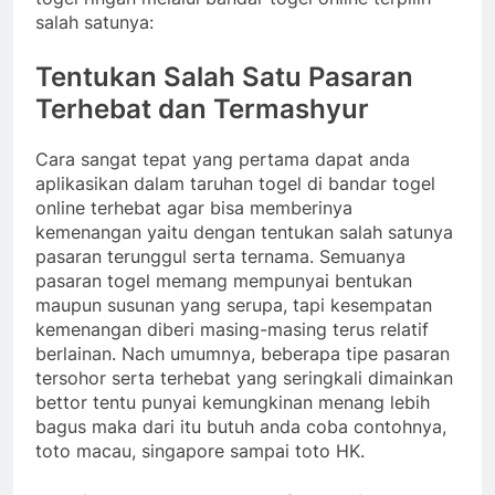
salah satunya:
Tentukan Salah Satu Pasaran
Terhebat dan Termashyur
Cara sangat tepat yang pertama dapat anda
aplikasikan dalam taruhan togel di bandar togel
online terhebat agar bisa memberinya
kemenangan yaitu dengan tentukan salah satunya
pasaran terunggul serta ternama. Semuanya
pasaran togel memang mempunyai bentukan
maupun susunan yang serupa, tapi kesempatan
kemenangan diberi masing-masing terus relatif
berlainan. Nach umumnya, beberapa tipe pasaran
tersohor serta terhebat yang seringkali dimainkan
bettor tentu punyai kemungkinan menang lebih
bagus maka dari itu butuh anda coba contohnya,
toto macau, singapore sampai toto HK.