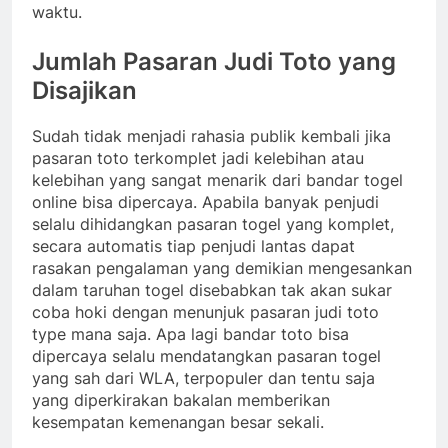
waktu.
Jumlah Pasaran Judi Toto yang
Disajikan
Sudah tidak menjadi rahasia publik kembali jika
pasaran toto terkomplet jadi kelebihan atau
kelebihan yang sangat menarik dari bandar togel
online bisa dipercaya. Apabila banyak penjudi
selalu dihidangkan pasaran togel yang komplet,
secara automatis tiap penjudi lantas dapat
rasakan pengalaman yang demikian mengesankan
dalam taruhan togel disebabkan tak akan sukar
coba hoki dengan menunjuk pasaran judi toto
type mana saja. Apa lagi bandar toto bisa
dipercaya selalu mendatangkan pasaran togel
yang sah dari WLA, terpopuler dan tentu saja
yang diperkirakan bakalan memberikan
kesempatan kemenangan besar sekali.