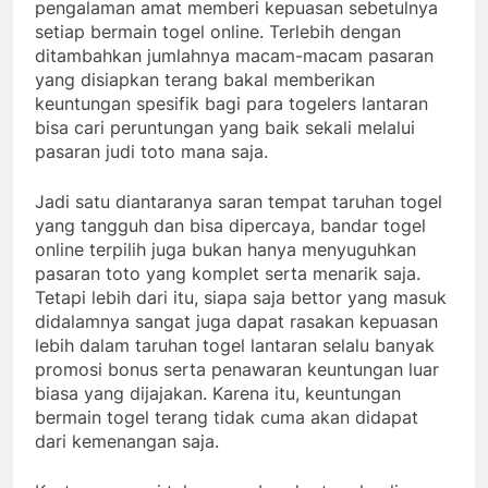
pengalaman amat memberi kepuasan sebetulnya
setiap bermain togel online. Terlebih dengan
ditambahkan jumlahnya macam-macam pasaran
yang disiapkan terang bakal memberikan
keuntungan spesifik bagi para togelers lantaran
bisa cari peruntungan yang baik sekali melalui
pasaran judi toto mana saja.
Jadi satu diantaranya saran tempat taruhan togel
yang tangguh dan bisa dipercaya, bandar togel
online terpilih juga bukan hanya menyuguhkan
pasaran toto yang komplet serta menarik saja.
Tetapi lebih dari itu, siapa saja bettor yang masuk
didalamnya sangat juga dapat rasakan kepuasan
lebih dalam taruhan togel lantaran selalu banyak
promosi bonus serta penawaran keuntungan luar
biasa yang dijajakan. Karena itu, keuntungan
bermain togel terang tidak cuma akan didapat
dari kemenangan saja.