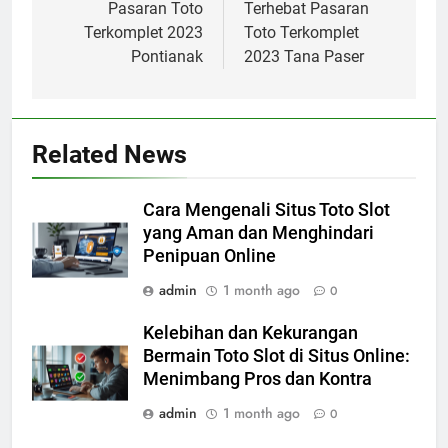
Pasaran Toto
Terhebat Pasaran
Terkomplet 2023
Toto Terkomplet
Pontianak
2023 Tana Paser
Related News
Cara Mengenali Situs Toto Slot
yang Aman dan Menghindari
Penipuan Online
admin
1 month ago
0
Kelebihan dan Kekurangan
Bermain Toto Slot di Situs Online:
Menimbang Pros dan Kontra
admin
1 month ago
0