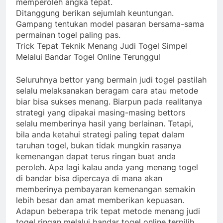
memperoleh angka tepat.
Ditanggung berikan sejumlah keuntungan.
Gampang tentukan model pasaran bersama-sama
permainan togel paling pas.
Trick Tepat Teknik Menang Judi Togel Simpel
Melalui Bandar Togel Online Terunggul
Seluruhnya bettor yang bermain judi togel pastilah
selalu melaksanakan beragam cara atau metode
biar bisa sukses menang. Biarpun pada realitanya
strategi yang dipakai masing-masing bettors
selalu memberinya hasil yang berlainan. Tetapi,
bila anda ketahui strategi paling tepat dalam
taruhan togel, bukan tidak mungkin rasanya
kemenangan dapat terus ringan buat anda
peroleh. Apa lagi kalau anda yang menang togel
di bandar bisa dipercaya di mana akan
memberinya pembayaran kemenangan semakin
lebih besar dan amat memberikan kepuasan.
Adapun beberapa trik tepat metode menang judi
togel ringan melalui bandar togel online terpilih