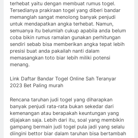
terhebat yaitu dengan membuat rumus togel.
Tersedianya prakiraan togel yang diberi bandar
memanglah sangat menolong banyak penjudi
untuk mendapatkan angka terhebat. Namun,
semuanya itu belumlah cukup apabila anda belum
coba bikin rumus ramalan gunakan perhitungan
sendiri sebab bisa memberikan angka tepat lebih
presisi buat anda pakailah nanti dalam
memasangkan toto biar lebih miliki potensi
menang.
Link Daftar Bandar Togel Online Sah Teranyar
2023 Bet Paling murah
Rencana taruhan judi togel yang diharapkan
banyak penjudi rata-rata bukan sekedar dari
kemenangan atau berapakah keuntungan yang
dijajakan saja. Lebih dari itu, soal yang membikin
gampang bermain judi togel pula jadi yang selalu
diingini bettor biar dalam taruhan bisa bertambah