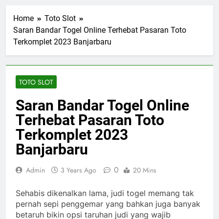
Home
Toto Slot
Saran Bandar Togel Online Terhebat Pasaran Toto
Terkomplet 2023 Banjarbaru
TOTO SLOT
Saran Bandar Togel Online
Terhebat Pasaran Toto
Terkomplet 2023
Banjarbaru
0
Admin
3 Years Ago
20 Mins
Sehabis dikenalkan lama, judi togel memang tak
pernah sepi penggemar yang bahkan juga banyak
betaruh bikin opsi taruhan judi yang wajib