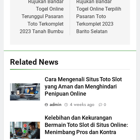
navigation
Rujukan Bandar
Rujukan Bandar
Togel Online
Togel Online Terpilih
Terunggul Pasaran
Pasaran Toto
Toto Terkomplet
Terkomplet 2023
2023 Tanah Bumbu
Barito Selatan
Related News
Cara Mengenali Situs Toto Slot
yang Aman dan Menghindari
Penipuan Online
admin
4 weeks ago
0
Kelebihan dan Kekurangan
Bermain Toto Slot di Situs Online:
Menimbang Pros dan Kontra