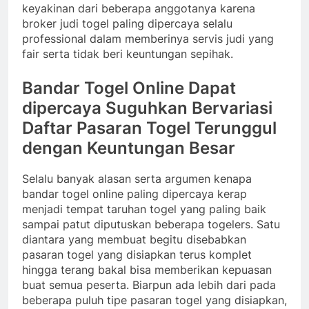
keyakinan dari beberapa anggotanya karena
broker judi togel paling dipercaya selalu
professional dalam memberinya servis judi yang
fair serta tidak beri keuntungan sepihak.
Bandar Togel Online Dapat
dipercaya Suguhkan Bervariasi
Daftar Pasaran Togel Terunggul
dengan Keuntungan Besar
Selalu banyak alasan serta argumen kenapa
bandar togel online paling dipercaya kerap
menjadi tempat taruhan togel yang paling baik
sampai patut diputuskan beberapa togelers. Satu
diantara yang membuat begitu disebabkan
pasaran togel yang disiapkan terus komplet
hingga terang bakal bisa memberikan kepuasan
buat semua peserta. Biarpun ada lebih dari pada
beberapa puluh tipe pasaran togel yang disiapkan,