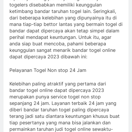
togelers disebabkan memiliki keunggulan
ketimbang bandar taruhan togel lain. Seringkali,
dari beberapa kelebihan yang dipunyainya itu di
mana tiap-tiap bettor lantas yang bermain togel di
bandar dapat dipercaya akan tetap simpel dalam
perihal mendapat keuntungan. Untuk itu, agar
anda siap buat mencoba, pahami beberapa
keunggulan sangat menarik bandar togel online
dapat dipercaya 2023 dibawah ini:
Pelayanan Togel Non stop 24 Jam
Kelebihan paling atraktif yang pertama dari
bandar togel online dapat dipercaya 2023
merupakan punya service togel non stop
sepanjang 24 jam. Layanan terbaik 24 jam yang
diberi bandar taruhan togel paling dipercaya
terang jadi satu diantara keuntungan khusus buat
tiap pesertanya yang mana bisa jalankan dan
permainkan taruhan judi togel online sewaktu-