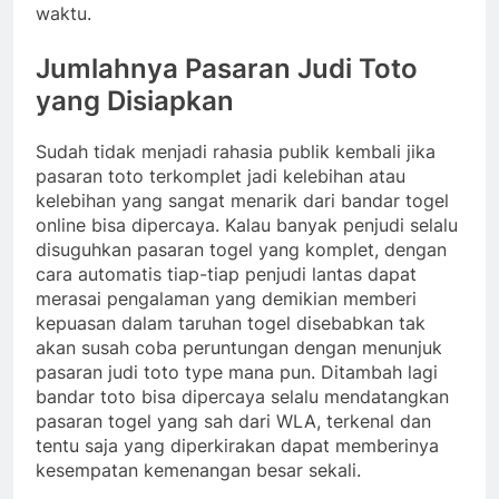
waktu.
Jumlahnya Pasaran Judi Toto
yang Disiapkan
Sudah tidak menjadi rahasia publik kembali jika
pasaran toto terkomplet jadi kelebihan atau
kelebihan yang sangat menarik dari bandar togel
online bisa dipercaya. Kalau banyak penjudi selalu
disuguhkan pasaran togel yang komplet, dengan
cara automatis tiap-tiap penjudi lantas dapat
merasai pengalaman yang demikian memberi
kepuasan dalam taruhan togel disebabkan tak
akan susah coba peruntungan dengan menunjuk
pasaran judi toto type mana pun. Ditambah lagi
bandar toto bisa dipercaya selalu mendatangkan
pasaran togel yang sah dari WLA, terkenal dan
tentu saja yang diperkirakan dapat memberinya
kesempatan kemenangan besar sekali.