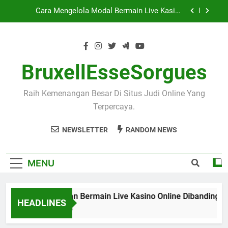
Skip
Daftar Game Live Kasino Online Paling
to
Menguntungkan dengan Jackpot Terbesar 2026:
Panduan Lengkap untuk Menang Besar
content
Mengapa Live Kasino Online Semakin Populer di
Indonesia Sepanjang Tahun 2026? Faktor-Faktor
Utama dan Dampaknya
Kelebihan Bermain Live Kasino Online
Dibandingkan Kasino Konvensional di 2026:
BruxellEsseSorgues
Analisis dan Manfaatnya
Cara Mengelola Modal Bermain Live Kasino
Online Agar Tetap Bertahan Lama di Tahun 2026
Raih Kemenangan Besar Di Situs Judi Online Yang
Daftar Game Live Kasino Online Paling
Terpercaya.
Menguntungkan dengan Jackpot Terbesar 2026:
Panduan Lengkap untuk Menang Besar
Mengapa Live Kasino Online Semakin Populer di
NEWSLETTER
RANDOM NEWS
Indonesia Sepanjang Tahun 2026? Faktor-Faktor
Utama dan Dampaknya
MENU
Kelebihan Bermain Live Kasino Online Dibandingkan K
HEADLINES
2 Days Ago