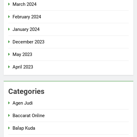
March 2024
February 2024
January 2024
December 2023
May 2023
April 2023
Categories
Agen Judi
Baccarat Online
Balap Kuda