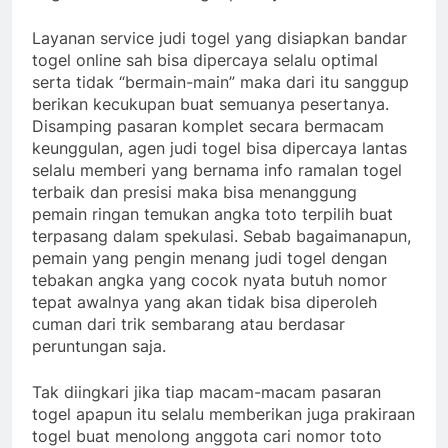
Layanan service judi togel yang disiapkan bandar
togel online sah bisa dipercaya selalu optimal
serta tidak “bermain-main” maka dari itu sanggup
berikan kecukupan buat semuanya pesertanya.
Disamping pasaran komplet secara bermacam
keunggulan, agen judi togel bisa dipercaya lantas
selalu memberi yang bernama info ramalan togel
terbaik dan presisi maka bisa menanggung
pemain ringan temukan angka toto terpilih buat
terpasang dalam spekulasi. Sebab bagaimanapun,
pemain yang pengin menang judi togel dengan
tebakan angka yang cocok nyata butuh nomor
tepat awalnya yang akan tidak bisa diperoleh
cuman dari trik sembarang atau berdasar
peruntungan saja.
Tak diingkari jika tiap macam-macam pasaran
togel apapun itu selalu memberikan juga prakiraan
togel buat menolong anggota cari nomor toto