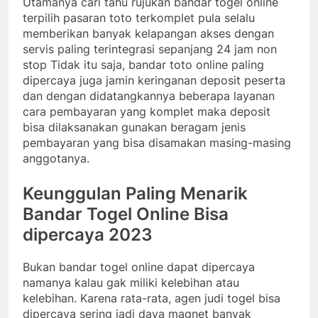
Utamanya cari tahu rujukan bandar togel online
terpilih pasaran toto terkomplet pula selalu
memberikan banyak kelapangan akses dengan
servis paling terintegrasi sepanjang 24 jam non
stop Tidak itu saja, bandar toto online paling
dipercaya juga jamin keringanan deposit peserta
dan dengan didatangkannya beberapa layanan
cara pembayaran yang komplet maka deposit
bisa dilaksanakan gunakan beragam jenis
pembayaran yang bisa disamakan masing-masing
anggotanya.
Keunggulan Paling Menarik
Bandar Togel Online Bisa
dipercaya 2023
Bukan bandar togel online dapat dipercaya
namanya kalau gak miliki kelebihan atau
kelebihan. Karena rata-rata, agen judi togel bisa
dipercaya sering jadi daya magnet banyak