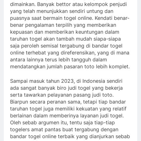
dimainkan. Banyak bettor atau kelompok penjudi
yang telah menunjukkan sendiri untung dan
puasnya saat bermain togel online. Kendati benar-
benar pengalaman terpilih yang memberikan
kepuasan dan memberikan keuntungan dalam
taruhan togel akan tambah mudah siapa-siapa
saja peroleh semisal tergabung di bandar togel
online terhebat yang direferensikan, yang di mana
antara lainnya terus lebih tangguh dalam
mendatangkan jumlah pasaran toto lebih komplet.
Sampai masuk tahun 2023, di Indonesia sendiri
ada sangat banyak biro judi togel yang bekerja
serta tawarkan pelayanan pasang judi toto.
Biarpun secara peranan sama, tetapi tiap bandar
taruhan togel juga memiliki kekuatan yang relatif
berlainan dalam memberinya layanan judi togel.
Oleh sebab argumen itu, tentu saja tiap-tiap
togelers amat pantas buat tergabung dengan
bandar togel online terbaik yang dianjurkan sebab