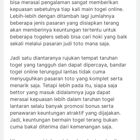
bisa merasai pengalaman sangat memberikan
kepuasan sebetulnya tiap kali main togel online.
Lebih-lebih dengan ditambah lagi jumlahnya
beberapa jenis pasaran yang disiapkan terang
akan memberinya keuntungan tertentu untuk
beberapa togelers sebab bisa cari hoki yang baik
sekali melalui pasaran judi toto mana saja.
Jadi satu diantaranya rujukan tempat taruhan
togel yang tangguh dan dapat dipercaya, bandar
togel online terunggul lantas tidak cuma
menyuguhkan pasaran toto yang komplet serta
menarik saja. Tetapi lebih pada itu, siapa saja
bettor yang masuk didalamnya juga dapat
merasai kepuasan lebih dalam taruhan togel
lantaran selalu banyak promosi bonus serta
penawaran keuntungan atraktif yang dijajakan.
Jadi, keuntungan bermain togel terang bukan
cuma bakal diterima dari kemenangan saja.