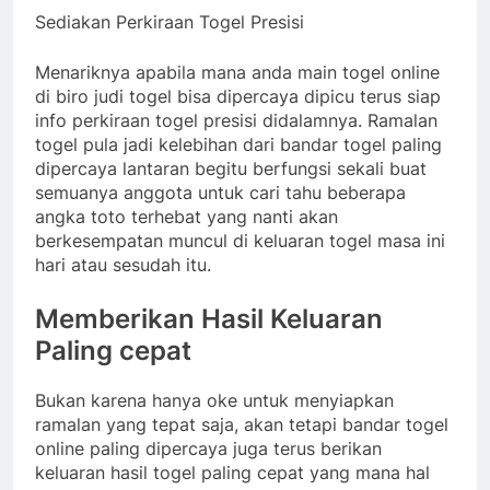
Sediakan Perkiraan Togel Presisi
Menariknya apabila mana anda main togel online
di biro judi togel bisa dipercaya dipicu terus siap
info perkiraan togel presisi didalamnya. Ramalan
togel pula jadi kelebihan dari bandar togel paling
dipercaya lantaran begitu berfungsi sekali buat
semuanya anggota untuk cari tahu beberapa
angka toto terhebat yang nanti akan
berkesempatan muncul di keluaran togel masa ini
hari atau sesudah itu.
Memberikan Hasil Keluaran
Paling cepat
Bukan karena hanya oke untuk menyiapkan
ramalan yang tepat saja, akan tetapi bandar togel
online paling dipercaya juga terus berikan
keluaran hasil togel paling cepat yang mana hal