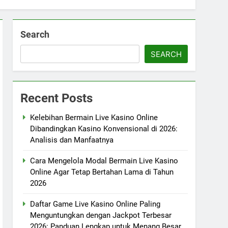
Search
SEARCH
Recent Posts
Kelebihan Bermain Live Kasino Online
Dibandingkan Kasino Konvensional di 2026:
Analisis dan Manfaatnya
Cara Mengelola Modal Bermain Live Kasino
Online Agar Tetap Bertahan Lama di Tahun
2026
Daftar Game Live Kasino Online Paling
Menguntungkan dengan Jackpot Terbesar
2026: Panduan Lengkap untuk Menang Besar