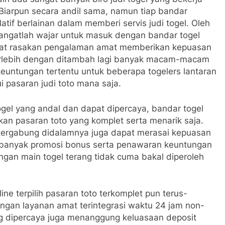
 Biarpun secara andil sama, namun tiap bandar
atif berlainan dalam memberi servis judi togel. Oleh
 sangatlah wajar untuk masuk dengan bandar togel
dapat rasakan pengalaman amat memberikan kepuasan
 Terlebih dengan ditambah lagi banyak macam-macam
keuntungan tertentu untuk beberapa togelers lantaran
i pasaran judi toto mana saja.
ogel yang andal dan dapat dipercaya, bandar togel
an pasaran toto yang komplet serta menarik saja.
ng tergabung didalamnya juga dapat merasai kepuasan
s banyak promosi bonus serta penawaran keuntungan
ungan main togel terang tidak cuma bakal diperoleh
ine terpilih pasaran toto terkomplet pun terus-
gan layanan amat terintegrasi waktu 24 jam non-
ing dipercaya juga menanggung keluasaan deposit