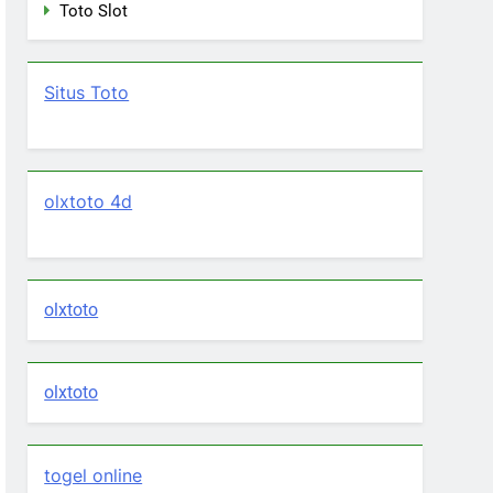
Toto Slot
Situs Toto
olxtoto 4d
olxtoto
olxtoto
togel online