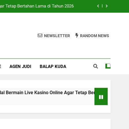
ar Tetap Bertahan Lama di Tahun 2026
ckpot Terbesar 2026: Panduan Lengkap
untuk Menang Besar
 Tahun 2026? Faktor-Faktor Utama dan
NEWSLETTER
RANDOM NEWS
Dampaknya
onal di 2026: Analisis dan Manfaatnya
ar Tetap Bertahan Lama di Tahun 2026
E
AGEN JUDI
BALAP KUDA
ckpot Terbesar 2026: Panduan Lengkap
untuk Menang Besar
 Tahun 2026? Faktor-Faktor Utama dan
Dampaknya
ve Kasino Online Agar Tetap Bertahan Lama di Tahun 2026