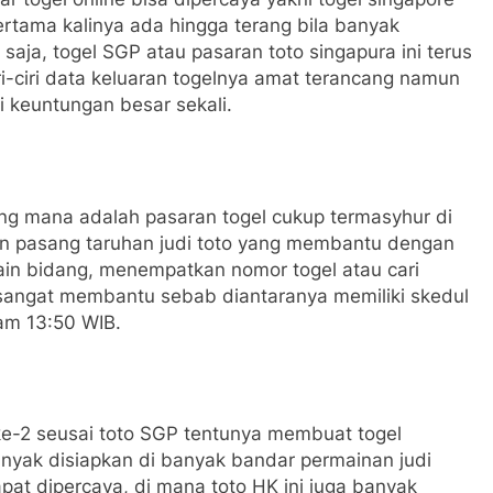
ertama kalinya ada hingga terang bila banyak
 saja, togel SGP atau pasaran toto singapura ini terus
i-ciri data keluaran togelnya amat terancang namun
keuntungan besar sekali.
ang mana adalah pasaran togel cukup termasyhur di
an pasang taruhan judi toto yang membantu dengan
lain bidang, menempatkan nomor togel atau cari
a sangat membantu sebab diantaranya memiliki skedul
jam 13:50 WIB.
 ke-2 seusai toto SGP tentunya membuat togel
banyak disiapkan di banyak bandar permainan judi
apat dipercaya, di mana toto HK ini juga banyak