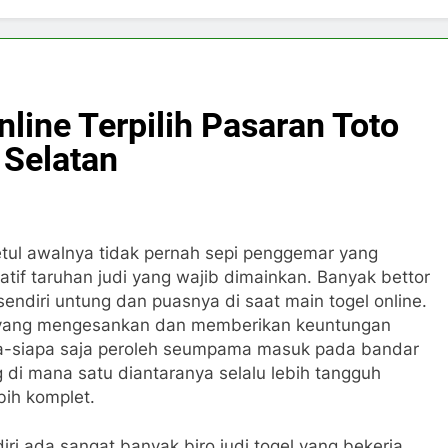
line Terpilih Pasaran Toto
 Selatan
etul awalnya tidak pernah sepi penggemar yang
if taruhan judi yang wajib dimainkan. Banyak bettor
endiri untung dan puasnya di saat main togel online.
 yang mengesankan dan memberikan keuntungan
pa-siapa saja peroleh seumpama masuk pada bandar
ng di mana satu diantaranya selalu lebih tangguh
ih komplet.
ri ada sangat banyak biro judi togel yang bekerja