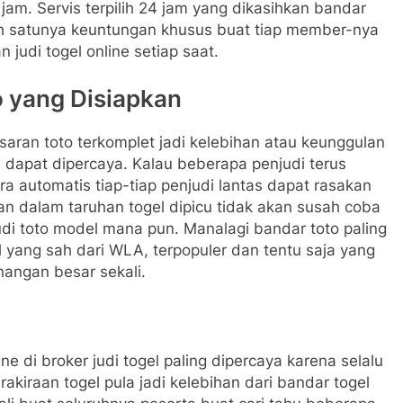
 jam. Servis terpilih 24 jam yang dikasihkan bandar
lah satunya keuntungan khusus buat tiap member-nya
judi togel online setiap saat.
 yang Disiapkan
saran toto terkomplet jadi kelebihan atau keunggulan
e dapat dipercaya. Kalau beberapa penjudi terus
a automatis tiap-tiap penjudi lantas dapat rasakan
 dalam taruhan togel dipicu tidak akan susah coba
i toto model mana pun. Manalagi bandar toto paling
 yang sah dari WLA, terpopuler dan tentu saja yang
angan besar sekali.
e di broker judi togel paling dipercaya karena selalu
akiraan togel pula jadi kelebihan dari bandar togel