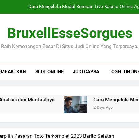
Cara Mengelola Modal Bermain Live Kasino Online Ag
Daftar Game Live Kasino Online Paling Menguntungkan dengan Ja
BruxellEsseSorgues
ngapa Live Kasino Online Semakin Populer di Indonesia Sepanjang
Raih Kemenangan Besar Di Situs Judi Online Yang Terpercaya.
elebihan Bermain Live Kasino Online Dibandingkan Kasino Konvensi
Cara Mengelola Modal Bermain Live Kasino Online Ag
EMBAK IKAN
SLOT ONLINE
JUDI CAPSA
TOGEL ONLIN
Daftar Game Live Kasino Online Paling Menguntungkan dengan Ja
ngapa Live Kasino Online Semakin Populer di Indonesia Sepanjang
 Manfaatnya
Cara Mengelola Modal Bermain Li
2 Days Ago
erpilih Pasaran Toto Terkomplet 2023 Barito Selatan