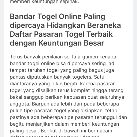
memberi keuntungan sepihak.
Bandar Togel Online Paling
dipercaya Hidangkan Beraneka
Daftar Pasaran Togel Terbaik
dengan Keuntungan Besar
Terus banyak penilaian serta argumen kenapa
bandar togel online bisa dipercaya sering jadi
tempat taruhan togel yang paling bagus juga
pantas diputuskan banyak togelers. Satu
diantaranya yang bikin begitu karena pasaran
togel yang disajikan terus komplet hingga terang
bakal sanggup berikan kepuasan buat seluruhnya
anggota. Biarpun ada lebih dari pada beberapa
puluh tipe pasaran togel yang disiapkan, tetapi
pastinya ada beberapa tipe pasaran terunggul dan
begitu menjanjikan dalam memberi keuntungan
paling besar. Berikut di bawah ini bermacam