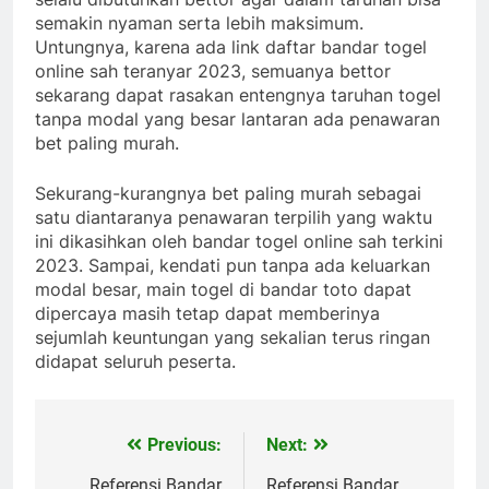
semakin nyaman serta lebih maksimum.
Untungnya, karena ada link daftar bandar togel
online sah teranyar 2023, semuanya bettor
sekarang dapat rasakan entengnya taruhan togel
tanpa modal yang besar lantaran ada penawaran
bet paling murah.
Sekurang-kurangnya bet paling murah sebagai
satu diantaranya penawaran terpilih yang waktu
ini dikasihkan oleh bandar togel online sah terkini
2023. Sampai, kendati pun tanpa ada keluarkan
modal besar, main togel di bandar toto dapat
dipercaya masih tetap dapat memberinya
sejumlah keuntungan yang sekalian terus ringan
didapat seluruh peserta.
Previous:
Next:
Post
Referensi Bandar
Referensi Bandar