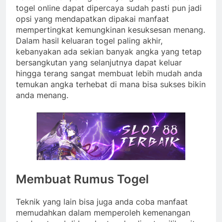
togel online dapat dipercaya sudah pasti pun jadi
opsi yang mendapatkan dipakai manfaat
mempertingkat kemungkinan kesuksesan menang.
Dalam hasil keluaran togel paling akhir,
kebanyakan ada sekian banyak angka yang tetap
bersangkutan yang selanjutnya dapat keluar
hingga terang sangat membuat lebih mudah anda
temukan angka terhebat di mana bisa sukses bikin
anda menang.
Membuat Rumus Togel
Teknik yang lain bisa juga anda coba manfaat
memudahkan dalam memperoleh kemenangan