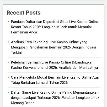
Recent Posts
Panduan Daftar dan Deposit di Situs Live Kasino Online
Resmi Tahun 2026: Langkah Mudah untuk Memulai
Permainan Anda
Analisis Tren Teknologi Live Kasino Online yang
Mengubah Pengalaman Bermain 2026 Dengan Inovasi
Terkini
Kelebihan Bermain Live Kasino Online Dibandingkan
Kasino Konvensional di 2026: Analisis dan Manfaatnya
Cara Mengelola Modal Bermain Live Kasino Online Agar
Tetap Bertahan Lama di Tahun 2026
Daftar Game Live Kasino Online Paling Menguntungkan
dengan Jackpot Terbesar 2026: Panduan Lengkap untuk
Menang Besar