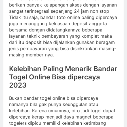
berikan banyak kelapangan akses dengan layanan
sangat terintegrasi sepanjang 24 jam non stop
Tidak itu saja, bandar toto online paling dipercaya
juga menanggung keluasaan deposit anggota
bersama dengan didatangkannya beberapa
layanan teknik pembayaran yang komplet maka
dari itu deposit bisa dijalankan gunakan beragam
jenis pembayaran yang bisa disinkronkan masing-
masing member-nya.
Kelebihan Paling Menarik Bandar
Togel Online Bisa dipercaya
2023
Bukan bandar togel online bisa dipercaya
namanya bila gak punya keunggulan atau
kelebihan. Karena umumnya, biro judi togel dapat
dipercaya kerap menjadi daya magnet beberapa
togelers dipicu memiliki kelebihan ketimbang