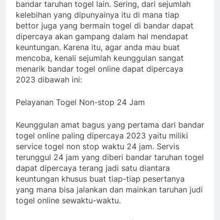
bandar taruhan togel lain. Sering, dari sejumlah
kelebihan yang dipunyainya itu di mana tiap
bettor juga yang bermain togel di bandar dapat
dipercaya akan gampang dalam hal mendapat
keuntungan. Karena itu, agar anda mau buat
mencoba, kenali sejumlah keunggulan sangat
menarik bandar togel online dapat dipercaya
2023 dibawah ini:
Pelayanan Togel Non-stop 24 Jam
Keunggulan amat bagus yang pertama dari bandar
togel online paling dipercaya 2023 yaitu miliki
service togel non stop waktu 24 jam. Servis
terunggul 24 jam yang diberi bandar taruhan togel
dapat dipercaya terang jadi satu diantara
keuntungan khusus buat tiap-tiap pesertanya
yang mana bisa jalankan dan mainkan taruhan judi
togel online sewaktu-waktu.