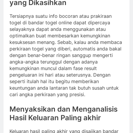
yang Dikasihkan
Tersiapnya suatu info bocoran atau prakiraan
togel di bandar togel online dapat dipercaya
selayaknya dapat anda menggunakan atau
optimalkan buat membesarkan kemungkinan
kesuksesan menang. Sebab, kalau anda membaca
perkiraan togel yang diberi, automatis anda bakal
dengan benar-benar ringan sanggup mengerti
angka-angka terunggul dengan adanya
kemungkinan muncul dalam fase result
pengeluaran ini hari atau seterusnya. Dengan
seperti itulah hal itu begitu memberikan
keuntungan anda lantaran tak butuh susah untuk
cari angka perkiraan yang presisi.
Menyaksikan dan Menganalisis
Hasil Keluaran Paling akhir
Keluaran hasil paling akhir yang disajikan bandar