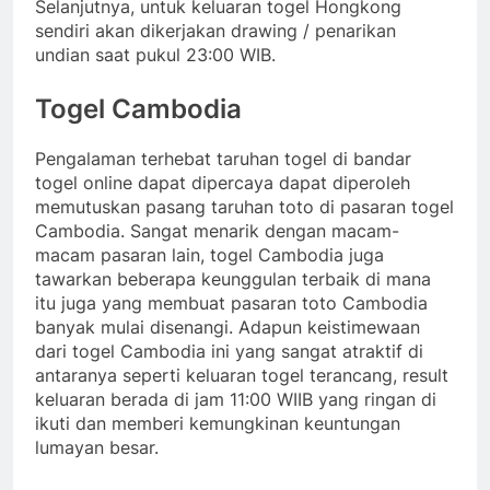
Selanjutnya, untuk keluaran togel Hongkong
sendiri akan dikerjakan drawing / penarikan
undian saat pukul 23:00 WIB.
Togel Cambodia
Pengalaman terhebat taruhan togel di bandar
togel online dapat dipercaya dapat diperoleh
memutuskan pasang taruhan toto di pasaran togel
Cambodia. Sangat menarik dengan macam-
macam pasaran lain, togel Cambodia juga
tawarkan beberapa keunggulan terbaik di mana
itu juga yang membuat pasaran toto Cambodia
banyak mulai disenangi. Adapun keistimewaan
dari togel Cambodia ini yang sangat atraktif di
antaranya seperti keluaran togel terancang, result
keluaran berada di jam 11:00 WIIB yang ringan di
ikuti dan memberi kemungkinan keuntungan
lumayan besar.