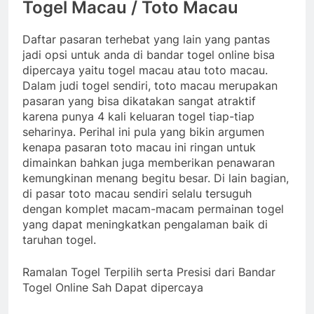
Togel Macau / Toto Macau
Daftar pasaran terhebat yang lain yang pantas
jadi opsi untuk anda di bandar togel online bisa
dipercaya yaitu togel macau atau toto macau.
Dalam judi togel sendiri, toto macau merupakan
pasaran yang bisa dikatakan sangat atraktif
karena punya 4 kali keluaran togel tiap-tiap
seharinya. Perihal ini pula yang bikin argumen
kenapa pasaran toto macau ini ringan untuk
dimainkan bahkan juga memberikan penawaran
kemungkinan menang begitu besar. Di lain bagian,
di pasar toto macau sendiri selalu tersuguh
dengan komplet macam-macam permainan togel
yang dapat meningkatkan pengalaman baik di
taruhan togel.
Ramalan Togel Terpilih serta Presisi dari Bandar
Togel Online Sah Dapat dipercaya