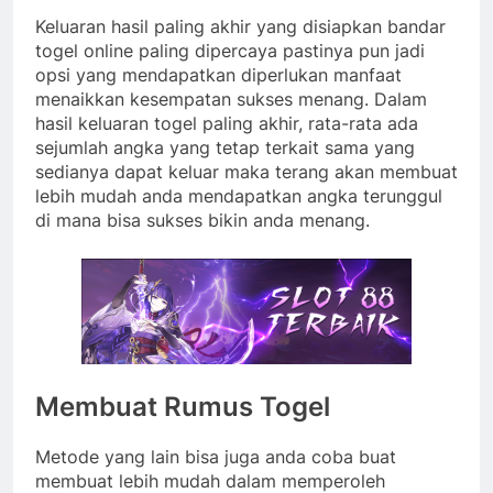
Keluaran hasil paling akhir yang disiapkan bandar
togel online paling dipercaya pastinya pun jadi
opsi yang mendapatkan diperlukan manfaat
menaikkan kesempatan sukses menang. Dalam
hasil keluaran togel paling akhir, rata-rata ada
sejumlah angka yang tetap terkait sama yang
sedianya dapat keluar maka terang akan membuat
lebih mudah anda mendapatkan angka terunggul
di mana bisa sukses bikin anda menang.
Membuat Rumus Togel
Metode yang lain bisa juga anda coba buat
membuat lebih mudah dalam memperoleh