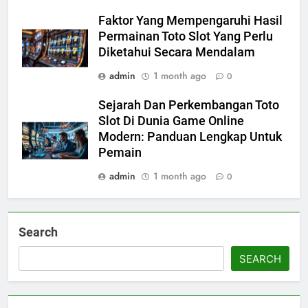
Faktor Yang Mempengaruhi Hasil
Permainan Toto Slot Yang Perlu
Diketahui Secara Mendalam
admin
1 month ago
0
Sejarah Dan Perkembangan Toto
Slot Di Dunia Game Online
Modern: Panduan Lengkap Untuk
Pemain
admin
1 month ago
0
Search
SEARCH