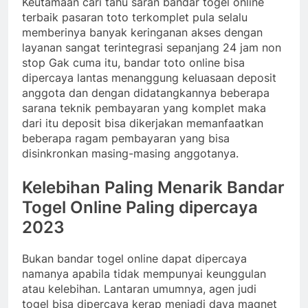
Keutamaan cari tahu saran bandar togel online
terbaik pasaran toto terkomplet pula selalu
memberinya banyak keringanan akses dengan
layanan sangat terintegrasi sepanjang 24 jam non
stop Gak cuma itu, bandar toto online bisa
dipercaya lantas menanggung keluasaan deposit
anggota dan dengan didatangkannya beberapa
sarana teknik pembayaran yang komplet maka
dari itu deposit bisa dikerjakan memanfaatkan
beberapa ragam pembayaran yang bisa
disinkronkan masing-masing anggotanya.
Kelebihan Paling Menarik Bandar
Togel Online Paling dipercaya
2023
Bukan bandar togel online dapat dipercaya
namanya apabila tidak mempunyai keunggulan
atau kelebihan. Lantaran umumnya, agen judi
togel bisa dipercaya kerap menjadi daya magnet