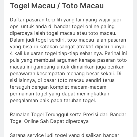
Togel Macau / Toto Macau
Daftar pasaran terpilih yang lain yang wajar jadi
opsi untuk anda di bandar togel online paling
dipercaya ialah togel macau atau toto macau.
Dalam judi togel sendiri, toto macau ialah pasaran
yang bisa di katakan sangat atraktif dipicu punyai
4 kali keluaran togel tiap-tiap seharinya. Perihal ini
pula yang membuat argumen kenapa pasaran toto
macau ini gampang untuk dimainkan juga berikan
penawaran kesempatan menang besar sekali. Di
sisi lainnya, di pasar toto macau sendiri terus
tersuguh dengan komplet macam-macam
permainan togel yang dapat meningkatkan
pengalaman baik pada taruhan togel.
Ramalan Togel Terunggul serta Presisi dari Bandar
Togel Online Sah Dapat dipercaya
Sarana service judi togel yang disajikan bandar