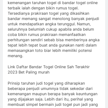
kemenangan taruhan togel di bandar togel online
terbaik ialah dengan bikin rumus togel.
Tersedianya prakiraan togel yang dikasihkan
bandar memang sangat menolong banyak penjudi
untuk mendapatkan angka terunggul. Namun,
seluruhnya belumlah cukup apabila anda belum
coba bikin rumus prakiraan memanfaatkan
perhitungan sendiri sebab bisa memberinya angka
tepat lebih tepat buat anda gunakan nanti dalam
memasangkan toto biar lebih memiliki potensi
menang.
Link Daftar Bandar Togel Online Sah Terakhir
2023 Bet Paling murah
Prinsip taruhan judi togel yang diharapkan
beberapa penjudi umumnya tidak sekedar dari
kemenangan maupun berapa banyak keuntungan
yang dijajakan saja. Lebih dari itu, perihal yang
membuat simpel bermain judi togel pun jadi yang