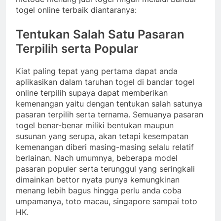
togel online terbaik diantaranya:
Tentukan Salah Satu Pasaran
Terpilih serta Popular
Kiat paling tepat yang pertama dapat anda
aplikasikan dalam taruhan togel di bandar togel
online terpilih supaya dapat memberikan
kemenangan yaitu dengan tentukan salah satunya
pasaran terpilih serta ternama. Semuanya pasaran
togel benar-benar miliki bentukan maupun
susunan yang serupa, akan tetapi kesempatan
kemenangan diberi masing-masing selalu relatif
berlainan. Nach umumnya, beberapa model
pasaran populer serta terunggul yang seringkali
dimainkan bettor nyata punya kemungkinan
menang lebih bagus hingga perlu anda coba
umpamanya, toto macau, singapore sampai toto
HK.