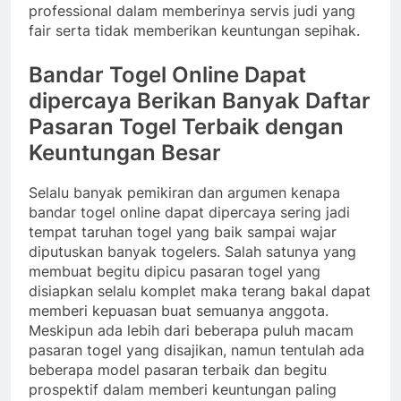
professional dalam memberinya servis judi yang
fair serta tidak memberikan keuntungan sepihak.
Bandar Togel Online Dapat
dipercaya Berikan Banyak Daftar
Pasaran Togel Terbaik dengan
Keuntungan Besar
Selalu banyak pemikiran dan argumen kenapa
bandar togel online dapat dipercaya sering jadi
tempat taruhan togel yang baik sampai wajar
diputuskan banyak togelers. Salah satunya yang
membuat begitu dipicu pasaran togel yang
disiapkan selalu komplet maka terang bakal dapat
memberi kepuasan buat semuanya anggota.
Meskipun ada lebih dari beberapa puluh macam
pasaran togel yang disajikan, namun tentulah ada
beberapa model pasaran terbaik dan begitu
prospektif dalam memberi keuntungan paling