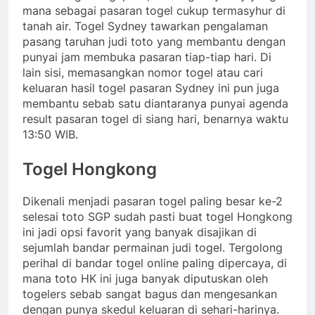
mana sebagai pasaran togel cukup termasyhur di
tanah air. Togel Sydney tawarkan pengalaman
pasang taruhan judi toto yang membantu dengan
punyai jam membuka pasaran tiap-tiap hari. Di
lain sisi, memasangkan nomor togel atau cari
keluaran hasil togel pasaran Sydney ini pun juga
membantu sebab satu diantaranya punyai agenda
result pasaran togel di siang hari, benarnya waktu
13:50 WIB.
Togel Hongkong
Dikenali menjadi pasaran togel paling besar ke-2
selesai toto SGP sudah pasti buat togel Hongkong
ini jadi opsi favorit yang banyak disajikan di
sejumlah bandar permainan judi togel. Tergolong
perihal di bandar togel online paling dipercaya, di
mana toto HK ini juga banyak diputuskan oleh
togelers sebab sangat bagus dan mengesankan
dengan punya skedul keluaran di sehari-harinya.