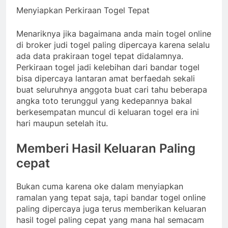
Menyiapkan Perkiraan Togel Tepat
Menariknya jika bagaimana anda main togel online
di broker judi togel paling dipercaya karena selalu
ada data prakiraan togel tepat didalamnya.
Perkiraan togel jadi kelebihan dari bandar togel
bisa dipercaya lantaran amat berfaedah sekali
buat seluruhnya anggota buat cari tahu beberapa
angka toto terunggul yang kedepannya bakal
berkesempatan muncul di keluaran togel era ini
hari maupun setelah itu.
Memberi Hasil Keluaran Paling
cepat
Bukan cuma karena oke dalam menyiapkan
ramalan yang tepat saja, tapi bandar togel online
paling dipercaya juga terus memberikan keluaran
hasil togel paling cepat yang mana hal semacam