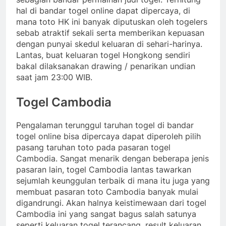
hal di bandar togel online dapat dipercaya, di
mana toto HK ini banyak diputuskan oleh togelers
sebab atraktif sekali serta memberikan kepuasan
dengan punyai skedul keluaran di sehari-harinya.
Lantas, buat keluaran togel Hongkong sendiri
bakal dilaksanakan drawing / penarikan undian
saat jam 23:00 WIB.
Togel Cambodia
Pengalaman terunggul taruhan togel di bandar
togel online bisa dipercaya dapat diperoleh pilih
pasang taruhan toto pada pasaran togel
Cambodia. Sangat menarik dengan beberapa jenis
pasaran lain, togel Cambodia lantas tawarkan
sejumlah keunggulan terbaik di mana itu juga yang
membuat pasaran toto Cambodia banyak mulai
digandrungi. Akan halnya keistimewaan dari togel
Cambodia ini yang sangat bagus salah satunya
seperti keluaran togel terancang, result keluaran