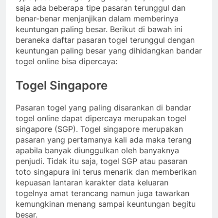
saja ada beberapa tipe pasaran terunggul dan
benar-benar menjanjikan dalam memberinya
keuntungan paling besar. Berikut di bawah ini
beraneka daftar pasaran togel terunggul dengan
keuntungan paling besar yang dihidangkan bandar
togel online bisa dipercaya:
Togel Singapore
Pasaran togel yang paling disarankan di bandar
togel online dapat dipercaya merupakan togel
singapore (SGP). Togel singapore merupakan
pasaran yang pertamanya kali ada maka terang
apabila banyak diunggulkan oleh banyaknya
penjudi. Tidak itu saja, togel SGP atau pasaran
toto singapura ini terus menarik dan memberikan
kepuasan lantaran karakter data keluaran
togelnya amat terancang namun juga tawarkan
kemungkinan menang sampai keuntungan begitu
besar.