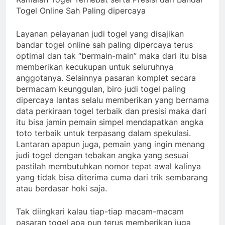
Togel Online Sah Paling dipercaya
Layanan pelayanan judi togel yang disajikan
bandar togel online sah paling dipercaya terus
optimal dan tak “bermain-main” maka dari itu bisa
memberikan kecukupan untuk seluruhnya
anggotanya. Selainnya pasaran komplet secara
bermacam keunggulan, biro judi togel paling
dipercaya lantas selalu memberikan yang bernama
data perkiraan togel terbaik dan presisi maka dari
itu bisa jamin pemain simpel mendapatkan angka
toto terbaik untuk terpasang dalam spekulasi.
Lantaran apapun juga, pemain yang ingin menang
judi togel dengan tebakan angka yang sesuai
pastilah membutuhkan nomor tepat awal kalinya
yang tidak bisa diterima cuma dari trik sembarang
atau berdasar hoki saja.
Tak diingkari kalau tiap-tiap macam-macam
pasaran togel apa pun terus memberikan juga