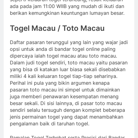
ada pada jam 11:00 WIIB yang mudah di ikuti dan
berikan kemungkinan keuntungan lumayan besar.
Togel Macau / Toto Macau
Daftar pasaran terunggul yang lain yang wajar jadi
opsi untuk anda di bandar togel online paling
dipercaya ialah togel macau atau toto macau.
Dalam judi togel sendiri, toto macau yaitu pasaran
yang bisa di katakan luar biasa sekali disebabkan
miliki 4 kali keluaran togel tiap-tiap seharinya.
Perihal ini pula yang bikin argumen kenapa
pasaran toto macau ini simpel untuk dimainkan
juga memberi penawaran kesempatan menang
besar sekali. Di sisi lainnya, di pasar toto macau
sendiri selalu tersuguh dengan komplet beberapa
jenis permainan togel yang dapat menambahkan
pengalaman baik di taruhan togel.
Ramalan Togel Terhebat serta Presisi dari Bandar