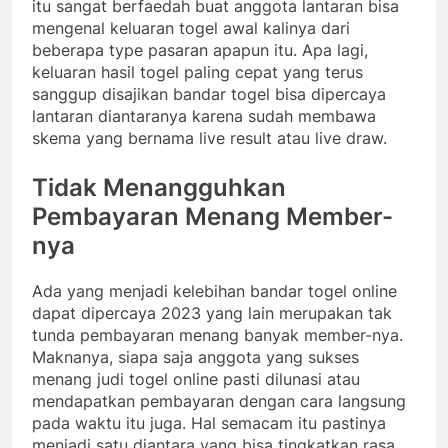
itu sangat berfaedah buat anggota lantaran bisa
mengenal keluaran togel awal kalinya dari
beberapa type pasaran apapun itu. Apa lagi,
keluaran hasil togel paling cepat yang terus
sanggup disajikan bandar togel bisa dipercaya
lantaran diantaranya karena sudah membawa
skema yang bernama live result atau live draw.
Tidak Menangguhkan
Pembayaran Menang Member-
nya
Ada yang menjadi kelebihan bandar togel online
dapat dipercaya 2023 yang lain merupakan tak
tunda pembayaran menang banyak member-nya.
Maknanya, siapa saja anggota yang sukses
menang judi togel online pasti dilunasi atau
mendapatkan pembayaran dengan cara langsung
pada waktu itu juga. Hal semacam itu pastinya
menjadi satu diantara yang bisa tingkatkan rasa