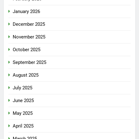
January 2026
December 2025
November 2025
October 2025
September 2025
August 2025
July 2025
June 2025
May 2025
April 2025
March 2025