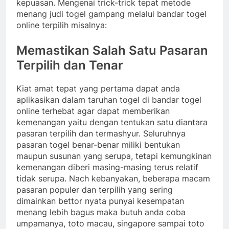
kepuasan. Mengenai trick-trick tepat metode
menang judi togel gampang melalui bandar togel
online terpilih misalnya:
Memastikan Salah Satu Pasaran
Terpilih dan Tenar
Kiat amat tepat yang pertama dapat anda
aplikasikan dalam taruhan togel di bandar togel
online terhebat agar dapat memberikan
kemenangan yaitu dengan tentukan satu diantara
pasaran terpilih dan termashyur. Seluruhnya
pasaran togel benar-benar miliki bentukan
maupun susunan yang serupa, tetapi kemungkinan
kemenangan diberi masing-masing terus relatif
tidak serupa. Nach kebanyakan, beberapa macam
pasaran populer dan terpilih yang sering
dimainkan bettor nyata punyai kesempatan
menang lebih bagus maka butuh anda coba
umpamanya, toto macau, singapore sampai toto