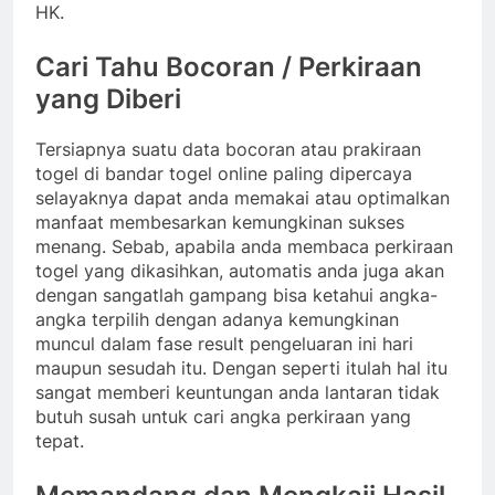
HK.
Cari Tahu Bocoran / Perkiraan
yang Diberi
Tersiapnya suatu data bocoran atau prakiraan
togel di bandar togel online paling dipercaya
selayaknya dapat anda memakai atau optimalkan
manfaat membesarkan kemungkinan sukses
menang. Sebab, apabila anda membaca perkiraan
togel yang dikasihkan, automatis anda juga akan
dengan sangatlah gampang bisa ketahui angka-
angka terpilih dengan adanya kemungkinan
muncul dalam fase result pengeluaran ini hari
maupun sesudah itu. Dengan seperti itulah hal itu
sangat memberi keuntungan anda lantaran tidak
butuh susah untuk cari angka perkiraan yang
tepat.