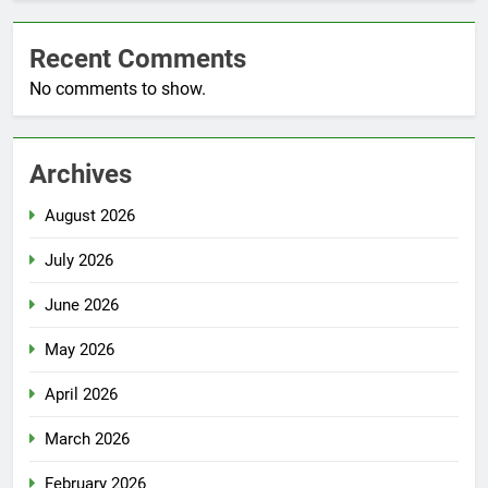
Recent Comments
No comments to show.
Archives
August 2026
July 2026
June 2026
May 2026
April 2026
March 2026
February 2026