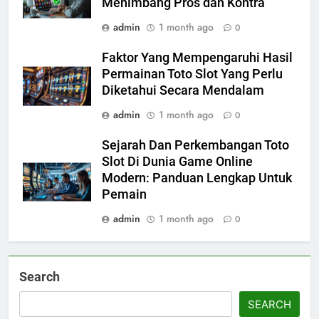
Menimbang Pros dan Kontra
admin
1 month ago
0
Faktor Yang Mempengaruhi Hasil
Permainan Toto Slot Yang Perlu
Diketahui Secara Mendalam
admin
1 month ago
0
Sejarah Dan Perkembangan Toto
Slot Di Dunia Game Online
Modern: Panduan Lengkap Untuk
Pemain
admin
1 month ago
0
Search
SEARCH