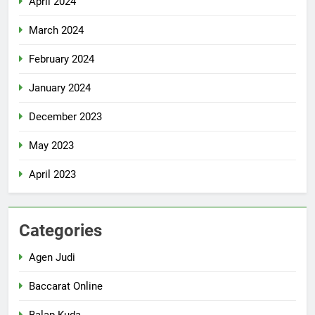
April 2024
March 2024
February 2024
January 2024
December 2023
May 2023
April 2023
Categories
Agen Judi
Baccarat Online
Balap Kuda