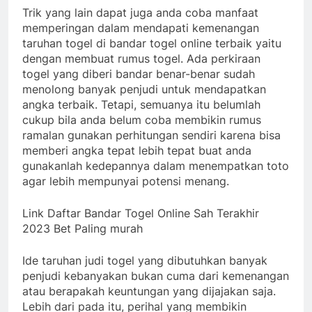
Trik yang lain dapat juga anda coba manfaat
memperingan dalam mendapati kemenangan
taruhan togel di bandar togel online terbaik yaitu
dengan membuat rumus togel. Ada perkiraan
togel yang diberi bandar benar-benar sudah
menolong banyak penjudi untuk mendapatkan
angka terbaik. Tetapi, semuanya itu belumlah
cukup bila anda belum coba membikin rumus
ramalan gunakan perhitungan sendiri karena bisa
memberi angka tepat lebih tepat buat anda
gunakanlah kedepannya dalam menempatkan toto
agar lebih mempunyai potensi menang.
Link Daftar Bandar Togel Online Sah Terakhir
2023 Bet Paling murah
Ide taruhan judi togel yang dibutuhkan banyak
penjudi kebanyakan bukan cuma dari kemenangan
atau berapakah keuntungan yang dijajakan saja.
Lebih dari pada itu, perihal yang membikin