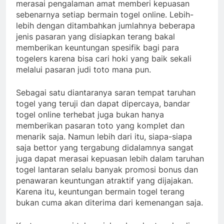
merasai pengalaman amat memberi kepuasan
sebenarnya setiap bermain togel online. Lebih-
lebih dengan ditambahkan jumlahnya beberapa
jenis pasaran yang disiapkan terang bakal
memberikan keuntungan spesifik bagi para
togelers karena bisa cari hoki yang baik sekali
melalui pasaran judi toto mana pun.
Sebagai satu diantaranya saran tempat taruhan
togel yang teruji dan dapat dipercaya, bandar
togel online terhebat juga bukan hanya
memberikan pasaran toto yang komplet dan
menarik saja. Namun lebih dari itu, siapa-siapa
saja bettor yang tergabung didalamnya sangat
juga dapat merasai kepuasan lebih dalam taruhan
togel lantaran selalu banyak promosi bonus dan
penawaran keuntungan atraktif yang dijajakan.
Karena itu, keuntungan bermain togel terang
bukan cuma akan diterima dari kemenangan saja.