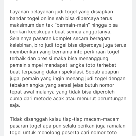
Layanan pelayanan judi togel yang disiapkan
bandar togel online sah bisa dipercaya terus
maksimum dan tak “bermain-main” hingga bisa
berikan kecukupan buat semua anggotanya.
Selainnya pasaran komplet secara beragam
kelebihan, biro judi togel bisa dipercaya juga terus
memberikan yang bernama info perkiraan togel
terbaik dan presisi maka bisa menanggung
pemain simpel mendapati angka toto terhebat
buat terpasang dalam spekulasi. Sebab apapun
juga, pemain yang ingin menang judi togel dengan
tebakan angka yang serasi jelas butuh nomor
tepat awal mulanya yang tidak bisa diperoleh
cuma dari metode acak atau menurut peruntungan
saja.
Tidak disanggah kalau tiap-tiap macam-macam
pasaran togel apa pun selalu berikan juga ramalan
togel untuk menolong peserta cari nomor toto