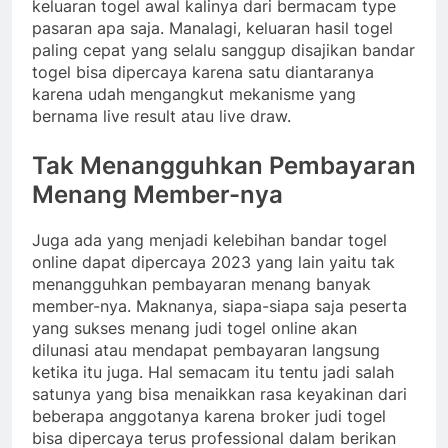
keluaran togel awal kalinya dari bermacam type
pasaran apa saja. Manalagi, keluaran hasil togel
paling cepat yang selalu sanggup disajikan bandar
togel bisa dipercaya karena satu diantaranya
karena udah mengangkut mekanisme yang
bernama live result atau live draw.
Tak Menangguhkan Pembayaran
Menang Member-nya
Juga ada yang menjadi kelebihan bandar togel
online dapat dipercaya 2023 yang lain yaitu tak
menangguhkan pembayaran menang banyak
member-nya. Maknanya, siapa-siapa saja peserta
yang sukses menang judi togel online akan
dilunasi atau mendapat pembayaran langsung
ketika itu juga. Hal semacam itu tentu jadi salah
satunya yang bisa menaikkan rasa keyakinan dari
beberapa anggotanya karena broker judi togel
bisa dipercaya terus professional dalam berikan