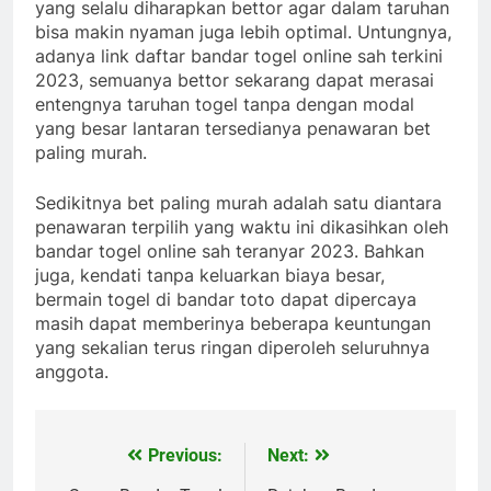
yang selalu diharapkan bettor agar dalam taruhan
bisa makin nyaman juga lebih optimal. Untungnya,
adanya link daftar bandar togel online sah terkini
2023, semuanya bettor sekarang dapat merasai
entengnya taruhan togel tanpa dengan modal
yang besar lantaran tersedianya penawaran bet
paling murah.
Sedikitnya bet paling murah adalah satu diantara
penawaran terpilih yang waktu ini dikasihkan oleh
bandar togel online sah teranyar 2023. Bahkan
juga, kendati tanpa keluarkan biaya besar,
bermain togel di bandar toto dapat dipercaya
masih dapat memberinya beberapa keuntungan
yang sekalian terus ringan diperoleh seluruhnya
anggota.
Previous:
Next:
Post