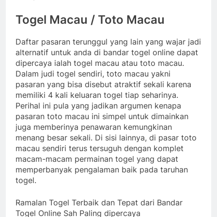
Togel Macau / Toto Macau
Daftar pasaran terunggul yang lain yang wajar jadi
alternatif untuk anda di bandar togel online dapat
dipercaya ialah togel macau atau toto macau.
Dalam judi togel sendiri, toto macau yakni
pasaran yang bisa disebut atraktif sekali karena
memiliki 4 kali keluaran togel tiap seharinya.
Perihal ini pula yang jadikan argumen kenapa
pasaran toto macau ini simpel untuk dimainkan
juga memberinya penawaran kemungkinan
menang besar sekali. Di sisi lainnya, di pasar toto
macau sendiri terus tersuguh dengan komplet
macam-macam permainan togel yang dapat
memperbanyak pengalaman baik pada taruhan
togel.
Ramalan Togel Terbaik dan Tepat dari Bandar
Togel Online Sah Paling dipercaya