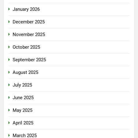
January 2026
December 2025
November 2025
October 2025
September 2025
August 2025
July 2025
June 2025
May 2025
April 2025
March 2025