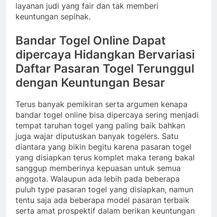
layanan judi yang fair dan tak memberi
keuntungan sepihak.
Bandar Togel Online Dapat
dipercaya Hidangkan Bervariasi
Daftar Pasaran Togel Terunggul
dengan Keuntungan Besar
Terus banyak pemikiran serta argumen kenapa
bandar togel online bisa dipercaya sering menjadi
tempat taruhan togel yang paling baik bahkan
juga wajar diputuskan banyak togelers. Satu
diantara yang bikin begitu karena pasaran togel
yang disiapkan terus komplet maka terang bakal
sanggup memberinya kepuasan untuk semua
anggota. Walaupun ada lebih pada beberapa
puluh type pasaran togel yang disiapkan, namun
tentu saja ada beberapa model pasaran terbaik
serta amat prospektif dalam berikan keuntungan