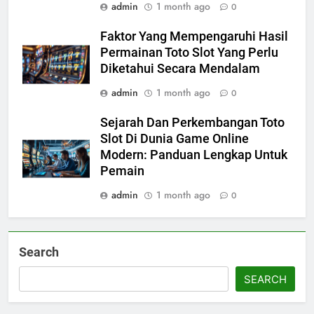
admin
1 month ago
0
Faktor Yang Mempengaruhi Hasil
Permainan Toto Slot Yang Perlu
Diketahui Secara Mendalam
admin
1 month ago
0
Sejarah Dan Perkembangan Toto
Slot Di Dunia Game Online
Modern: Panduan Lengkap Untuk
Pemain
admin
1 month ago
0
Search
SEARCH