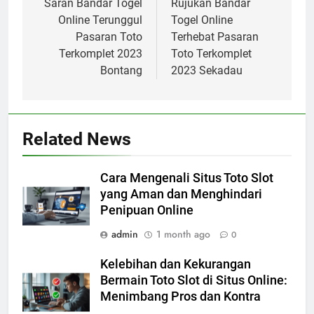
navigation
Saran Bandar Togel
Rujukan Bandar
Online Terunggul
Togel Online
Pasaran Toto
Terhebat Pasaran
Terkomplet 2023
Toto Terkomplet
Bontang
2023 Sekadau
Related News
Cara Mengenali Situs Toto Slot
yang Aman dan Menghindari
Penipuan Online
admin
1 month ago
0
Kelebihan dan Kekurangan
Bermain Toto Slot di Situs Online:
Menimbang Pros dan Kontra