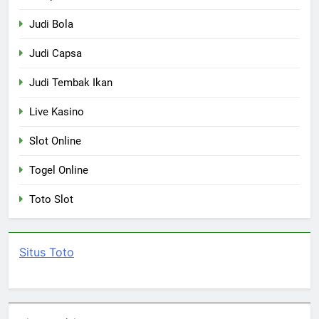
Judi Bola
Judi Capsa
Judi Tembak Ikan
Live Kasino
Slot Online
Togel Online
Toto Slot
Situs Toto