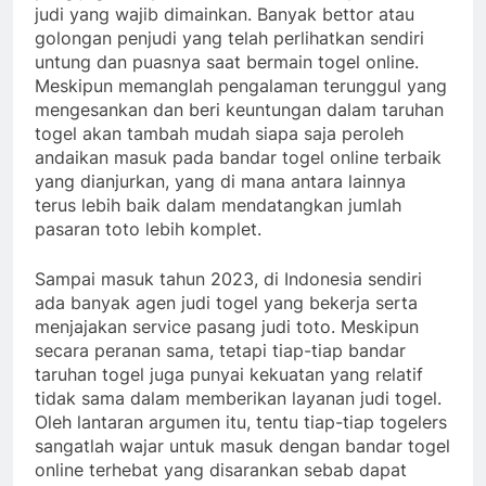
judi yang wajib dimainkan. Banyak bettor atau
golongan penjudi yang telah perlihatkan sendiri
untung dan puasnya saat bermain togel online.
Meskipun memanglah pengalaman terunggul yang
mengesankan dan beri keuntungan dalam taruhan
togel akan tambah mudah siapa saja peroleh
andaikan masuk pada bandar togel online terbaik
yang dianjurkan, yang di mana antara lainnya
terus lebih baik dalam mendatangkan jumlah
pasaran toto lebih komplet.
Sampai masuk tahun 2023, di Indonesia sendiri
ada banyak agen judi togel yang bekerja serta
menjajakan service pasang judi toto. Meskipun
secara peranan sama, tetapi tiap-tiap bandar
taruhan togel juga punyai kekuatan yang relatif
tidak sama dalam memberikan layanan judi togel.
Oleh lantaran argumen itu, tentu tiap-tiap togelers
sangatlah wajar untuk masuk dengan bandar togel
online terhebat yang disarankan sebab dapat