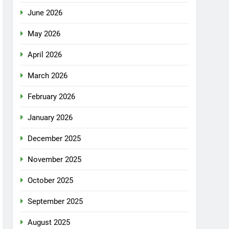
June 2026
May 2026
April 2026
March 2026
February 2026
January 2026
December 2025
November 2025
October 2025
September 2025
August 2025