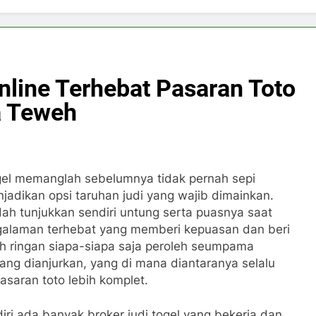
nline Terhebat Pasaran Toto
a Teweh
ogel memanglah sebelumnya tidak pernah sepi
dikan opsi taruhan judi yang wajib dimainkan.
ah tunjukkan sendiri untung serta puasnya saat
galaman terhebat yang memberi kepuasan dan beri
h ringan siapa-siapa saja peroleh seumpama
yang dianjurkan, yang di mana diantaranya selalu
saran toto lebih komplet.
ri ada banyak broker judi togel yang bekerja dan