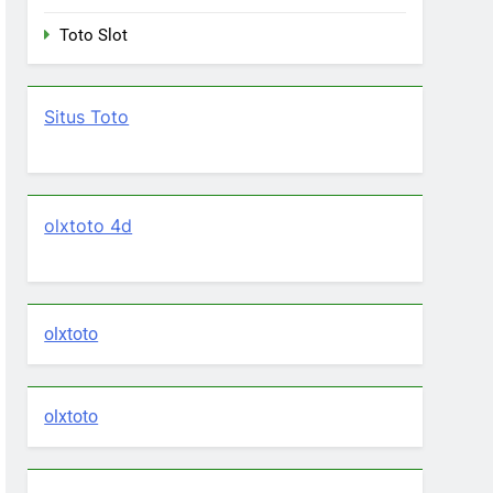
Toto Slot
Situs Toto
olxtoto 4d
olxtoto
olxtoto