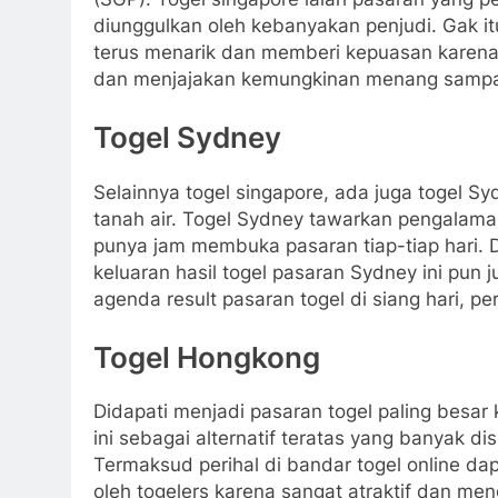
diunggulkan oleh kebanyakan penjudi. Gak itu
terus menarik dan memberi kepuasan karena 
dan menjajakan kemungkinan menang sampai
Togel Sydney
Selainnya togel singapore, ada juga togel S
tanah air. Togel Sydney tawarkan pengalam
punya jam membuka pasaran tiap-tiap hari. D
keluaran hasil togel pasaran Sydney ini pu
agenda result pasaran togel di siang hari, pe
Togel Hongkong
Didapati menjadi pasaran togel paling besar
ini sebagai alternatif teratas yang banyak di
Termaksud perihal di bandar togel online da
oleh togelers karena sangat atraktif dan m