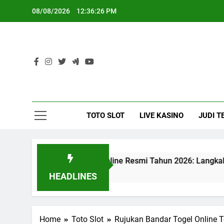
Skip
08/08/2026
12:36:27 PM
to
content
K
TOTO SLOT
LIVE KASINO
JUDI T
K
i Situs Live Kasino Online Resmi Tahun 2026: Langkah Mudah
HEADLINES
Home
Toto Slot
Rujukan Bandar Togel Online 