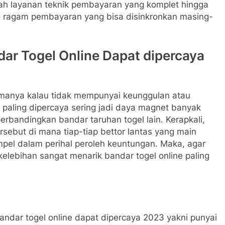
h layanan teknik pembayaran yang komplet hingga
 ragam pembayaran yang bisa disinkronkan masing-
ar Togel Online Dapat dipercaya
amanya kalau tidak mempunyai keunggulan atau
l paling dipercaya sering jadi daya magnet banyak
perbandingkan bandar taruhan togel lain. Kerapkali,
rsebut di mana tiap-tiap bettor lantas yang main
impel dalam perihal peroleh keuntungan. Maka, agar
elebihan sangat menarik bandar togel online paling
bandar togel online dapat dipercaya 2023 yakni punyai