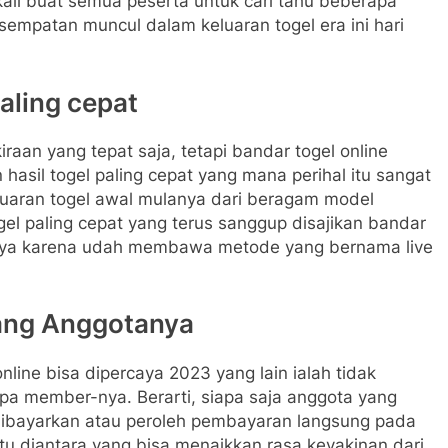
ali buat semua peserta untuk cari tahu beberapa
sempatan muncul dalam keluaran togel era ini hari
aling cepat
aan yang tepat saja, tetapi bandar togel online
 hasil togel paling cepat yang mana perihal itu sangat
luaran togel awal mulanya dari beragam model
gel paling cepat yang terus sanggup disajikan bandar
anya karena udah membawa metode yang bernama live
ang Anggotanya
line bisa dipercaya 2023 yang lain ialah tidak
member-nya. Berarti, siapa saja anggota yang
 dibayarkan atau peroleh pembayaran langsung pada
atu diantara yang bisa menaikkan rasa keyakinan dari