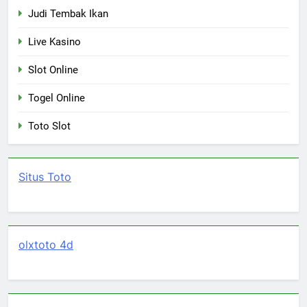
Judi Tembak Ikan
Live Kasino
Slot Online
Togel Online
Toto Slot
Situs Toto
olxtoto 4d