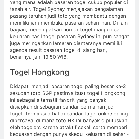
yang mana adalah pasaran togel cukup populer di
tanah air. Togel Sydney menjajakan pengalaman
pasang taruhan judi toto yang membantu dengan
memiliki jam membuka pasaran sehari-hari. Di lain
bagian, menempatkan nomor togel maupun cari
keluaran hasil togel pasaran Sydney ini pun sangat
juga meringankan lantaran diantaranya memiliki
agenda result pasaran togel di siang hari,
benarnya jam 13:50 WIB.
Togel Hongkong
Didapati menjadi pasaran togel paling besar ke-2
sesudah toto SGP pastinya buat togel Hongkong
ini sebagai alternatif favorit yang banyak
disiapkan di sebagian bandar permainan judi
togel. Termaksud hal di bandar togel online paling
dipercaya, di mana toto HK ini banyak diputuskan
oleh togelers karena atraktif sekali serta memberi
kepuasan dengan punya skedul keluaran di sehari-