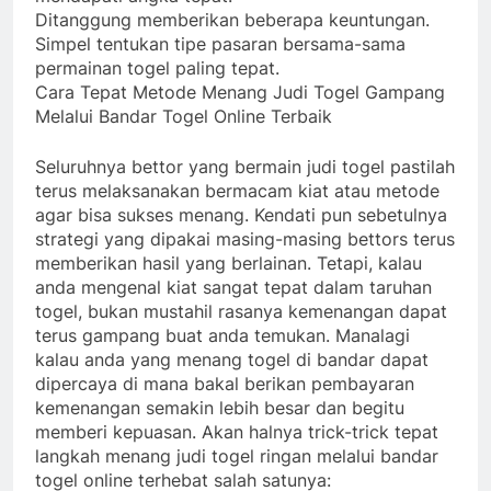
Ditanggung memberikan beberapa keuntungan.
Simpel tentukan tipe pasaran bersama-sama
permainan togel paling tepat.
Cara Tepat Metode Menang Judi Togel Gampang
Melalui Bandar Togel Online Terbaik
Seluruhnya bettor yang bermain judi togel pastilah
terus melaksanakan bermacam kiat atau metode
agar bisa sukses menang. Kendati pun sebetulnya
strategi yang dipakai masing-masing bettors terus
memberikan hasil yang berlainan. Tetapi, kalau
anda mengenal kiat sangat tepat dalam taruhan
togel, bukan mustahil rasanya kemenangan dapat
terus gampang buat anda temukan. Manalagi
kalau anda yang menang togel di bandar dapat
dipercaya di mana bakal berikan pembayaran
kemenangan semakin lebih besar dan begitu
memberi kepuasan. Akan halnya trick-trick tepat
langkah menang judi togel ringan melalui bandar
togel online terhebat salah satunya: