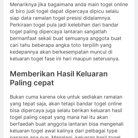
Menariknya jika bagaimana anda main togel online
di biro judi togel dapat dipercaya dipicu selalu
siap data ramalan togel presisi didalamnya.
Perkiraan togel pula jadi kelebihan dari bandar
togel paling dipercaya lantaran sangatlah
bermanfaat sekali buat semuanya anggota buat
cari tahu beberapa angka toto terpilih yang
kedepannya akan berkesempatan muncul di
keluaran togel fase ini hari maupun seterusnya.
Memberikan Hasil Keluaran
Paling cepat
Bukan cuma karena oke untuk sediakan ramalan
yang tepat saja, akan tetapi bandar togel online
bisa dipercaya juga selalu berikan keluaran hasil
togel paling cepat yang mana hal itu akan
berfaedah buat anggota lantaran bisa mengenali
keluaran togel awal kalinya dari pelbagai type
pasaran apa pun. Manalagi, keluaran hasil togel