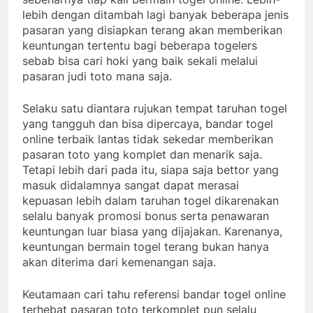
lebih dengan ditambah lagi banyak beberapa jenis
pasaran yang disiapkan terang akan memberikan
keuntungan tertentu bagi beberapa togelers
sebab bisa cari hoki yang baik sekali melalui
pasaran judi toto mana saja.
Selaku satu diantara rujukan tempat taruhan togel
yang tangguh dan bisa dipercaya, bandar togel
online terbaik lantas tidak sekedar memberikan
pasaran toto yang komplet dan menarik saja.
Tetapi lebih dari pada itu, siapa saja bettor yang
masuk didalamnya sangat dapat merasai
kepuasan lebih dalam taruhan togel dikarenakan
selalu banyak promosi bonus serta penawaran
keuntungan luar biasa yang dijajakan. Karenanya,
keuntungan bermain togel terang bukan hanya
akan diterima dari kemenangan saja.
Keutamaan cari tahu referensi bandar togel online
terhebat pasaran toto terkomplet pun selalu