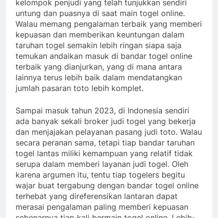
kelompok penjudi yang telah tunjukkan sendiri
untung dan puasnya di saat main togel online.
Walau memang pengalaman terbaik yang memberi
kepuasan dan memberikan keuntungan dalam
taruhan togel semakin lebih ringan siapa saja
temukan andaikan masuk di bandar togel online
terbaik yang dianjurkan, yang di mana antara
lainnya terus lebih baik dalam mendatangkan
jumlah pasaran toto lebih komplet.
Sampai masuk tahun 2023, di Indonesia sendiri
ada banyak sekali broker judi togel yang bekerja
dan menjajakan pelayanan pasang judi toto. Walau
secara peranan sama, tetapi tiap bandar taruhan
togel lantas miliki kemampuan yang relatif tidak
serupa dalam memberi layanan judi togel. Oleh
karena argumen itu, tentu tiap togelers begitu
wajar buat tergabung dengan bandar togel online
terhebat yang direferensikan lantaran dapat
merasai pengalaman paling memberi kepuasan
sebenarnya tiap kali bermain togel online. Lebih-