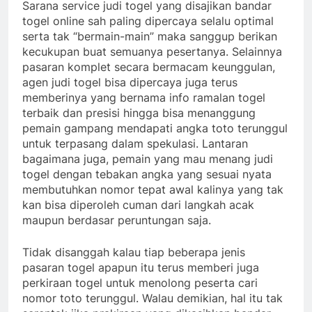
Sarana service judi togel yang disajikan bandar
togel online sah paling dipercaya selalu optimal
serta tak “bermain-main” maka sanggup berikan
kecukupan buat semuanya pesertanya. Selainnya
pasaran komplet secara bermacam keunggulan,
agen judi togel bisa dipercaya juga terus
memberinya yang bernama info ramalan togel
terbaik dan presisi hingga bisa menanggung
pemain gampang mendapati angka toto terunggul
untuk terpasang dalam spekulasi. Lantaran
bagaimana juga, pemain yang mau menang judi
togel dengan tebakan angka yang sesuai nyata
membutuhkan nomor tepat awal kalinya yang tak
kan bisa diperoleh cuman dari langkah acak
maupun berdasar peruntungan saja.
Tidak disanggah kalau tiap beberapa jenis
pasaran togel apapun itu terus memberi juga
perkiraan togel untuk menolong peserta cari
nomor toto terunggul. Walau demikian, hal itu tak