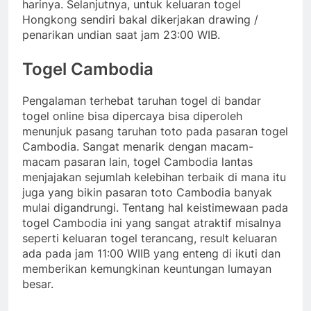
harinya. Selanjutnya, untuk keluaran togel
Hongkong sendiri bakal dikerjakan drawing /
penarikan undian saat jam 23:00 WIB.
Togel Cambodia
Pengalaman terhebat taruhan togel di bandar
togel online bisa dipercaya bisa diperoleh
menunjuk pasang taruhan toto pada pasaran togel
Cambodia. Sangat menarik dengan macam-
macam pasaran lain, togel Cambodia lantas
menjajakan sejumlah kelebihan terbaik di mana itu
juga yang bikin pasaran toto Cambodia banyak
mulai digandrungi. Tentang hal keistimewaan pada
togel Cambodia ini yang sangat atraktif misalnya
seperti keluaran togel terancang, result keluaran
ada pada jam 11:00 WIIB yang enteng di ikuti dan
memberikan kemungkinan keuntungan lumayan
besar.