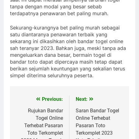
tanpa dengan modal yang besar sebab
terdapatnya penawaran bet paling murah.
Sekurang-kurangnya bet paling murah sebagai
satu diantaranya penawaran terbaik yang
sekarang ini dikasihkan oleh bandar togel online
sah teranyar 2023. Bahkan juga, meski tanpa ada
mengeluarkan dana besar, bermain togel di
bandar toto dapat dipercaya masih tetap dapat
berikan sejumlah keuntungan yang sekalian terus
simpel diterima seluruhnya peserta.
Previous:
Next:
Post
navigation
Rujukan Bandar
Saran Bandar Togel
Togel Online
Online Terhebat
Terhebat Pasaran
Pasaran Toto
Toto Terkomplet
Terkomplet 2023