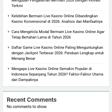
Mengubah Pengalaman Bermain 2026 Dengan Inovasi
Terkini
Kelebihan Bermain Live Kasino Online Dibandingkan
Kasino Konvensional di 2026: Analisis dan Manfaatnya
Cara Mengelola Modal Bermain Live Kasino Online Agar
Tetap Bertahan Lama di Tahun 2026
Daftar Game Live Kasino Online Paling Menguntungkan
dengan Jackpot Terbesar 2026: Panduan Lengkap untuk
Menang Besar
Mengapa Live Kasino Online Semakin Populer di
Indonesia Sepanjang Tahun 2026? Faktor-Faktor Utama
dan Dampaknya
Recent Comments
No comments to show.