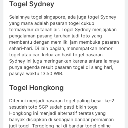
Togel Sydney
Selainnya togel singapore, ada juga togel Sydney
yang mana adalah pasaran togel cukup
termasyhur di tanah air. Togel Sydney menjajakan
pengalaman pasang taruhan judi toto yang
membantu dengan memiliki jam membuka pasaran
sehari-hari. Di lain bagian, menempatkan nomor
togel atau cari keluaran hasil togel pasaran
Sydney ini juga meringankan karena antara lainnya
punya agenda result pasaran togel di siang hari,
pasnya waktu 13:50 WIB.
Togel Hongkong
Ditemui menjadi pasaran togel paling besar ke-2
sesudah toto SGP sudah pasti bikin togel
Hongkong ini menjadi alternatif teratas yang
banyak disiapkan di sebagian bandar permainan
judi togel. Tergolong hal di bandar togel online