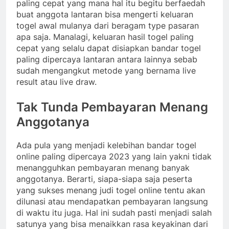
paling cepat yang mana hal itu begitu berfaedah
buat anggota lantaran bisa mengerti keluaran
togel awal mulanya dari beragam type pasaran
apa saja. Manalagi, keluaran hasil togel paling
cepat yang selalu dapat disiapkan bandar togel
paling dipercaya lantaran antara lainnya sebab
sudah mengangkut metode yang bernama live
result atau live draw.
Tak Tunda Pembayaran Menang
Anggotanya
Ada pula yang menjadi kelebihan bandar togel
online paling dipercaya 2023 yang lain yakni tidak
menangguhkan pembayaran menang banyak
anggotanya. Berarti, siapa-siapa saja peserta
yang sukses menang judi togel online tentu akan
dilunasi atau mendapatkan pembayaran langsung
di waktu itu juga. Hal ini sudah pasti menjadi salah
satunya yang bisa menaikkan rasa keyakinan dari