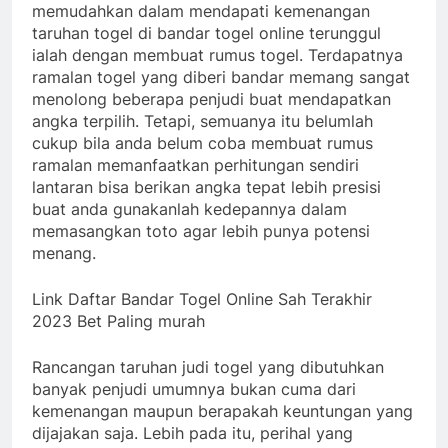
memudahkan dalam mendapati kemenangan
taruhan togel di bandar togel online terunggul
ialah dengan membuat rumus togel. Terdapatnya
ramalan togel yang diberi bandar memang sangat
menolong beberapa penjudi buat mendapatkan
angka terpilih. Tetapi, semuanya itu belumlah
cukup bila anda belum coba membuat rumus
ramalan memanfaatkan perhitungan sendiri
lantaran bisa berikan angka tepat lebih presisi
buat anda gunakanlah kedepannya dalam
memasangkan toto agar lebih punya potensi
menang.
Link Daftar Bandar Togel Online Sah Terakhir
2023 Bet Paling murah
Rancangan taruhan judi togel yang dibutuhkan
banyak penjudi umumnya bukan cuma dari
kemenangan maupun berapakah keuntungan yang
dijajakan saja. Lebih pada itu, perihal yang