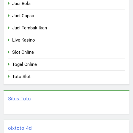
Judi Bola
Judi Capsa
Judi Tembak Ikan
Live Kasino
Slot Online
Togel Online
Toto Slot
Situs Toto
olxtoto 4d