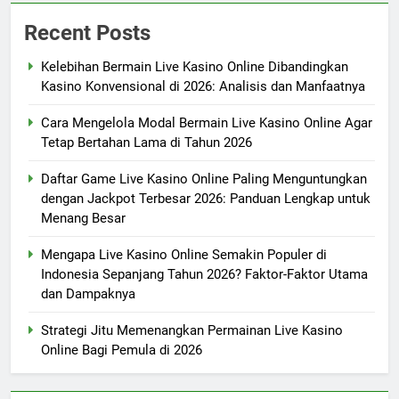
Recent Posts
Kelebihan Bermain Live Kasino Online Dibandingkan
Kasino Konvensional di 2026: Analisis dan Manfaatnya
Cara Mengelola Modal Bermain Live Kasino Online Agar
Tetap Bertahan Lama di Tahun 2026
Daftar Game Live Kasino Online Paling Menguntungkan
dengan Jackpot Terbesar 2026: Panduan Lengkap untuk
Menang Besar
Mengapa Live Kasino Online Semakin Populer di
Indonesia Sepanjang Tahun 2026? Faktor-Faktor Utama
dan Dampaknya
Strategi Jitu Memenangkan Permainan Live Kasino
Online Bagi Pemula di 2026