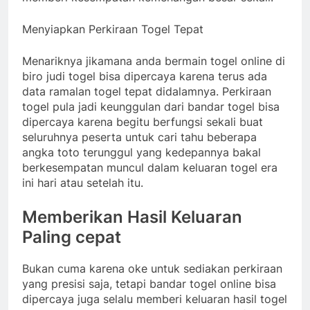
Menyiapkan Perkiraan Togel Tepat
Menariknya jikamana anda bermain togel online di
biro judi togel bisa dipercaya karena terus ada
data ramalan togel tepat didalamnya. Perkiraan
togel pula jadi keunggulan dari bandar togel bisa
dipercaya karena begitu berfungsi sekali buat
seluruhnya peserta untuk cari tahu beberapa
angka toto terunggul yang kedepannya bakal
berkesempatan muncul dalam keluaran togel era
ini hari atau setelah itu.
Memberikan Hasil Keluaran
Paling cepat
Bukan cuma karena oke untuk sediakan perkiraan
yang presisi saja, tetapi bandar togel online bisa
dipercaya juga selalu memberi keluaran hasil togel