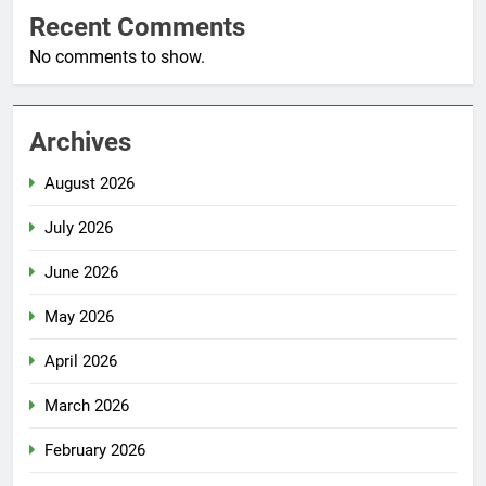
Recent Comments
No comments to show.
Archives
August 2026
July 2026
June 2026
May 2026
April 2026
March 2026
February 2026