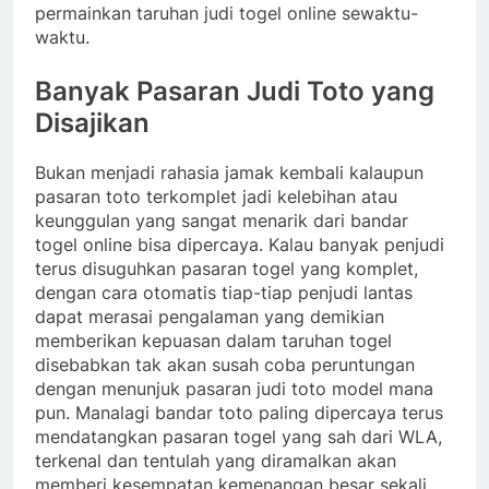
permainkan taruhan judi togel online sewaktu-
waktu.
Banyak Pasaran Judi Toto yang
Disajikan
Bukan menjadi rahasia jamak kembali kalaupun
pasaran toto terkomplet jadi kelebihan atau
keunggulan yang sangat menarik dari bandar
togel online bisa dipercaya. Kalau banyak penjudi
terus disuguhkan pasaran togel yang komplet,
dengan cara otomatis tiap-tiap penjudi lantas
dapat merasai pengalaman yang demikian
memberikan kepuasan dalam taruhan togel
disebabkan tak akan susah coba peruntungan
dengan menunjuk pasaran judi toto model mana
pun. Manalagi bandar toto paling dipercaya terus
mendatangkan pasaran togel yang sah dari WLA,
terkenal dan tentulah yang diramalkan akan
memberi kesempatan kemenangan besar sekali.