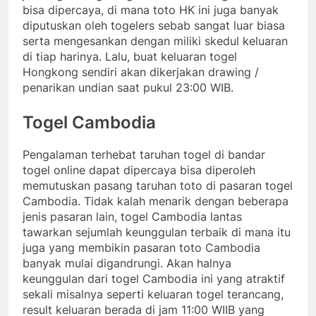
bisa dipercaya, di mana toto HK ini juga banyak
diputuskan oleh togelers sebab sangat luar biasa
serta mengesankan dengan miliki skedul keluaran
di tiap harinya. Lalu, buat keluaran togel
Hongkong sendiri akan dikerjakan drawing /
penarikan undian saat pukul 23:00 WIB.
Togel Cambodia
Pengalaman terhebat taruhan togel di bandar
togel online dapat dipercaya bisa diperoleh
memutuskan pasang taruhan toto di pasaran togel
Cambodia. Tidak kalah menarik dengan beberapa
jenis pasaran lain, togel Cambodia lantas
tawarkan sejumlah keunggulan terbaik di mana itu
juga yang membikin pasaran toto Cambodia
banyak mulai digandrungi. Akan halnya
keunggulan dari togel Cambodia ini yang atraktif
sekali misalnya seperti keluaran togel terancang,
result keluaran berada di jam 11:00 WIIB yang