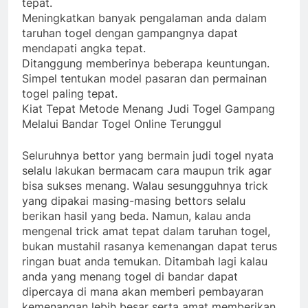
tepat.
Meningkatkan banyak pengalaman anda dalam
taruhan togel dengan gampangnya dapat
mendapati angka tepat.
Ditanggung memberinya beberapa keuntungan.
Simpel tentukan model pasaran dan permainan
togel paling tepat.
Kiat Tepat Metode Menang Judi Togel Gampang
Melalui Bandar Togel Online Terunggul
Seluruhnya bettor yang bermain judi togel nyata
selalu lakukan bermacam cara maupun trik agar
bisa sukses menang. Walau sesungguhnya trick
yang dipakai masing-masing bettors selalu
berikan hasil yang beda. Namun, kalau anda
mengenal trick amat tepat dalam taruhan togel,
bukan mustahil rasanya kemenangan dapat terus
ringan buat anda temukan. Ditambah lagi kalau
anda yang menang togel di bandar dapat
dipercaya di mana akan memberi pembayaran
kemenangan lebih besar serta amat memberikan