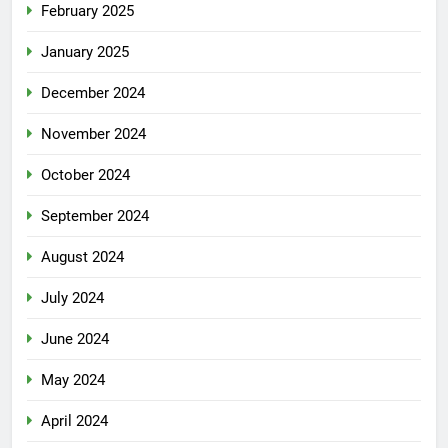
February 2025
January 2025
December 2024
November 2024
October 2024
September 2024
August 2024
July 2024
June 2024
May 2024
April 2024