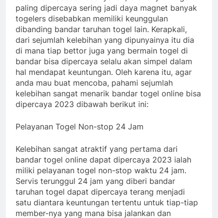
paling dipercaya sering jadi daya magnet banyak
togelers disebabkan memiliki keunggulan
dibanding bandar taruhan togel lain. Kerapkali,
dari sejumlah kelebihan yang dipunyainya itu dia
di mana tiap bettor juga yang bermain togel di
bandar bisa dipercaya selalu akan simpel dalam
hal mendapat keuntungan. Oleh karena itu, agar
anda mau buat mencoba, pahami sejumlah
kelebihan sangat menarik bandar togel online bisa
dipercaya 2023 dibawah berikut ini:
Pelayanan Togel Non-stop 24 Jam
Kelebihan sangat atraktif yang pertama dari
bandar togel online dapat dipercaya 2023 ialah
miliki pelayanan togel non-stop waktu 24 jam.
Servis terunggul 24 jam yang diberi bandar
taruhan togel dapat dipercaya terang menjadi
satu diantara keuntungan tertentu untuk tiap-tiap
member-nya yang mana bisa jalankan dan