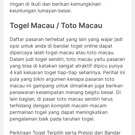
ringan di ikuti dan berikan kemungkinan
keuntungan lumayan besar.
Togel Macau / Toto Macau
Daftar pasaran terhebat yang lain yang wajar jadi
opsi untuk anda di bandar togel online dapat
dipercaya ialah togel macau atau toto macau.
Dalam judi togel sendiri, toto macau yaitu pasaran
yang bisa di katakan sangat atraktif dipicu punya
4 kali keluaran togel tiap-tiap seharinya. Perihal ini
pula yang bikin argumen kenapa pasaran toto
macau ini gampang untuk dimainkan juga berikan
penawaran kesempatan menang begitu besar. Di
lain bagian, di pasar toto macau sendiri terus
terhidang dengan komplet macam-macam
permainan togel yang dapat meningkatkan
pengalaman baik pada taruhan togel.
Perkiraan Togel Terpilih serta Presisi dari Bandar