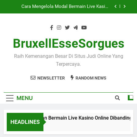
Skip
Daftar Game Live Kasino Online Paling
to
Menguntungkan dengan Jackpot Terbesar 2026:
Panduan Lengkap untuk Menang Besar
content
Mengapa Live Kasino Online Semakin Populer di
Indonesia Sepanjang Tahun 2026? Faktor-Faktor
Utama dan Dampaknya
Kelebihan Bermain Live Kasino Online
Dibandingkan Kasino Konvensional di 2026:
BruxellEsseSorgues
Analisis dan Manfaatnya
Cara Mengelola Modal Bermain Live Kasino
Online Agar Tetap Bertahan Lama di Tahun 2026
Raih Kemenangan Besar Di Situs Judi Online Yang
Daftar Game Live Kasino Online Paling
Terpercaya.
Menguntungkan dengan Jackpot Terbesar 2026:
Panduan Lengkap untuk Menang Besar
Mengapa Live Kasino Online Semakin Populer di
NEWSLETTER
RANDOM NEWS
Indonesia Sepanjang Tahun 2026? Faktor-Faktor
Utama dan Dampaknya
MENU
Kelebihan Bermain Live Kasino Online Dibandingkan Ka
HEADLINES
1 Day Ago