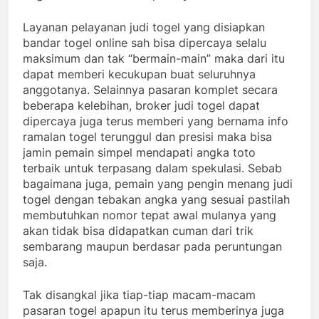
Layanan pelayanan judi togel yang disiapkan
bandar togel online sah bisa dipercaya selalu
maksimum dan tak “bermain-main” maka dari itu
dapat memberi kecukupan buat seluruhnya
anggotanya. Selainnya pasaran komplet secara
beberapa kelebihan, broker judi togel dapat
dipercaya juga terus memberi yang bernama info
ramalan togel terunggul dan presisi maka bisa
jamin pemain simpel mendapati angka toto
terbaik untuk terpasang dalam spekulasi. Sebab
bagaimana juga, pemain yang pengin menang judi
togel dengan tebakan angka yang sesuai pastilah
membutuhkan nomor tepat awal mulanya yang
akan tidak bisa didapatkan cuman dari trik
sembarang maupun berdasar pada peruntungan
saja.
Tak disangkal jika tiap-tiap macam-macam
pasaran togel apapun itu terus memberinya juga