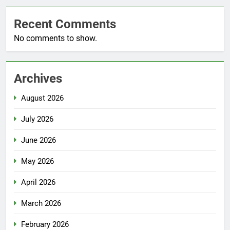
Recent Comments
No comments to show.
Archives
August 2026
July 2026
June 2026
May 2026
April 2026
March 2026
February 2026