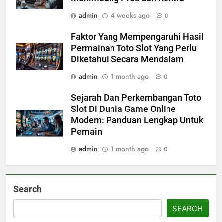
admin
4 weeks ago
0
Faktor Yang Mempengaruhi Hasil
Permainan Toto Slot Yang Perlu
Diketahui Secara Mendalam
admin
1 month ago
0
Sejarah Dan Perkembangan Toto
Slot Di Dunia Game Online
Modern: Panduan Lengkap Untuk
Pemain
admin
1 month ago
0
Search
SEARCH