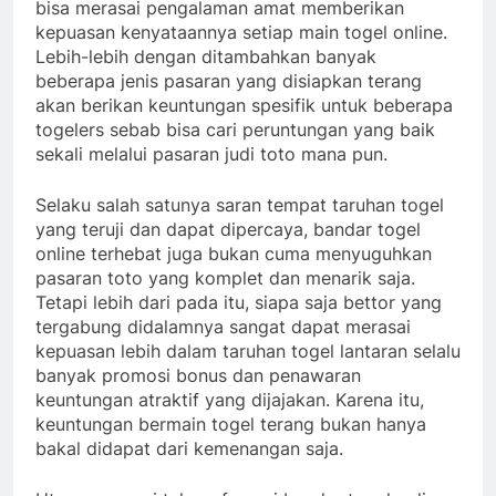
bisa merasai pengalaman amat memberikan
kepuasan kenyataannya setiap main togel online.
Lebih-lebih dengan ditambahkan banyak
beberapa jenis pasaran yang disiapkan terang
akan berikan keuntungan spesifik untuk beberapa
togelers sebab bisa cari peruntungan yang baik
sekali melalui pasaran judi toto mana pun.
Selaku salah satunya saran tempat taruhan togel
yang teruji dan dapat dipercaya, bandar togel
online terhebat juga bukan cuma menyuguhkan
pasaran toto yang komplet dan menarik saja.
Tetapi lebih dari pada itu, siapa saja bettor yang
tergabung didalamnya sangat dapat merasai
kepuasan lebih dalam taruhan togel lantaran selalu
banyak promosi bonus dan penawaran
keuntungan atraktif yang dijajakan. Karena itu,
keuntungan bermain togel terang bukan hanya
bakal didapat dari kemenangan saja.