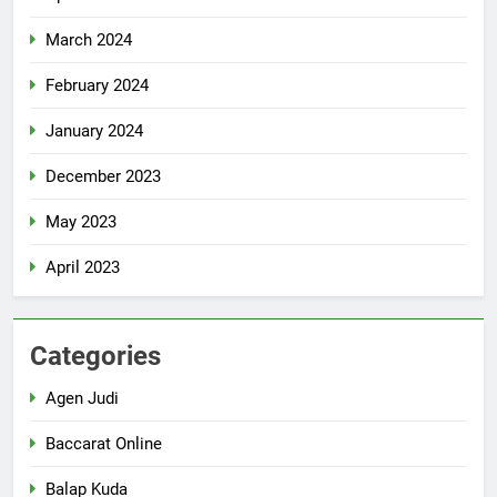
March 2024
February 2024
January 2024
December 2023
May 2023
April 2023
Categories
Agen Judi
Baccarat Online
Balap Kuda