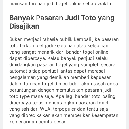
mainkan taruhan judi togel online setiap waktu.
Banyak Pasaran Judi Toto yang
Disajikan
Bukan menjadi rahasia publik kembali jika pasaran
toto terkomplet jadi kelebihan atau kelebihan
yang sangat menarik dari bandar togel online
dapat dipercaya. Kalau banyak penjudi selalu
dihidangkan pasaran togel yang komplet, secara
automatis tiap penjudi lantas dapat merasai
pengalaman yang demikian memberi kepuasan
dalam taruhan togel dipicu tidak akan susah coba
peruntungan dengan memutuskan pasaran judi
toto type mana saja. Apa lagi bandar toto paling
dipercaya terus mendatangkan pasaran togel
yang sah dari WLA, terpopuler dan tentu saja
yang diprediksikan akan memberikan kesempatan
kemenangan begitu besar.