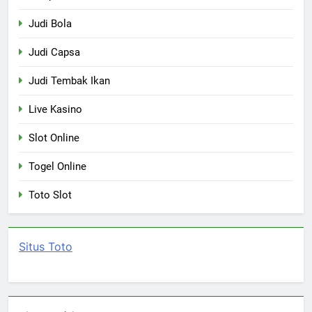
Judi Bola
Judi Capsa
Judi Tembak Ikan
Live Kasino
Slot Online
Togel Online
Toto Slot
Situs Toto