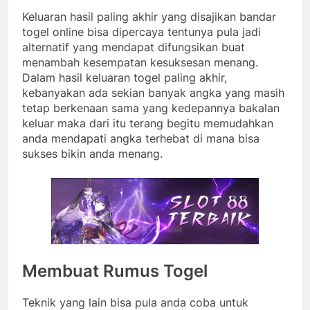
Keluaran hasil paling akhir yang disajikan bandar
togel online bisa dipercaya tentunya pula jadi
alternatif yang mendapat difungsikan buat
menambah kesempatan kesuksesan menang.
Dalam hasil keluaran togel paling akhir,
kebanyakan ada sekian banyak angka yang masih
tetap berkenaan sama yang kedepannya bakalan
keluar maka dari itu terang begitu memudahkan
anda mendapati angka terhebat di mana bisa
sukses bikin anda menang.
Membuat Rumus Togel
Teknik yang lain bisa pula anda coba untuk