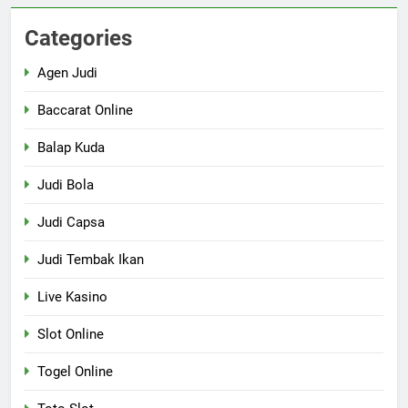
Categories
Agen Judi
Baccarat Online
Balap Kuda
Judi Bola
Judi Capsa
Judi Tembak Ikan
Live Kasino
Slot Online
Togel Online