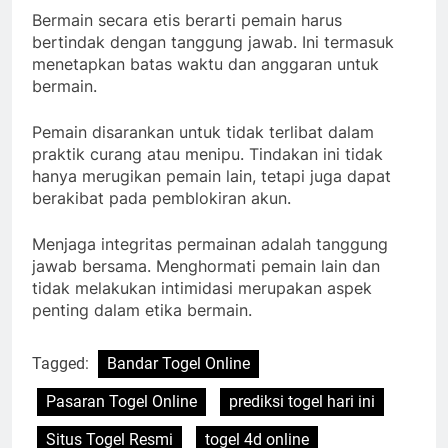
Bermain secara etis berarti pemain harus
bertindak dengan tanggung jawab. Ini termasuk
menetapkan batas waktu dan anggaran untuk
bermain.
Pemain disarankan untuk tidak terlibat dalam
praktik curang atau menipu. Tindakan ini tidak
hanya merugikan pemain lain, tetapi juga dapat
berakibat pada pemblokiran akun.
Menjaga integritas permainan adalah tanggung
jawab bersama. Menghormati pemain lain dan
tidak melakukan intimidasi merupakan aspek
penting dalam etika bermain.
Tagged:
Bandar Togel Online
Pasaran Togel Online
prediksi togel hari ini
Situs Togel Resmi
togel 4d online