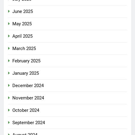
June 2025
May 2025
April 2025
March 2025
February 2025
January 2025
December 2024
November 2024
October 2024
September 2024
August 2024