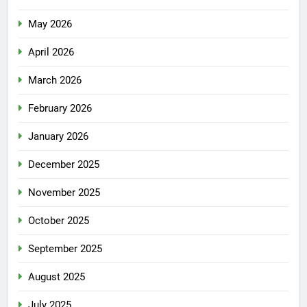
May 2026
April 2026
March 2026
February 2026
January 2026
December 2025
November 2025
October 2025
September 2025
August 2025
July 2025