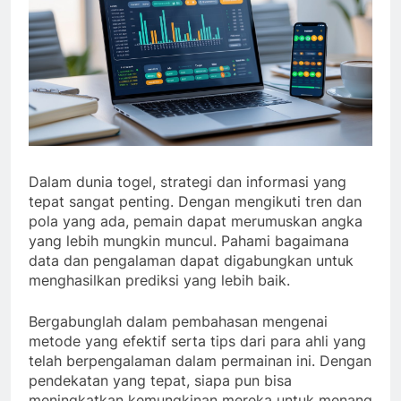
Dalam dunia togel, strategi dan informasi yang
tepat sangat penting. Dengan mengikuti tren dan
pola yang ada, pemain dapat merumuskan angka
yang lebih mungkin muncul. Pahami bagaimana
data dan pengalaman dapat digabungkan untuk
menghasilkan prediksi yang lebih baik.
Bergabunglah dalam pembahasan mengenai
metode yang efektif serta tips dari para ahli yang
telah berpengalaman dalam permainan ini. Dengan
pendekatan yang tepat, siapa pun bisa
meningkatkan kemungkinan mereka untuk menang