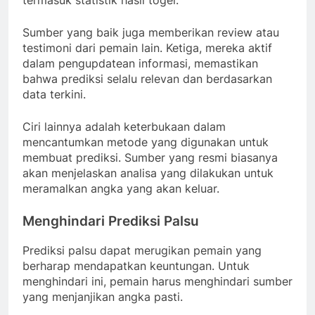
termasuk statistik hasil togel.
Sumber yang baik juga memberikan review atau
testimoni dari pemain lain. Ketiga, mereka aktif
dalam pengupdatean informasi, memastikan
bahwa prediksi selalu relevan dan berdasarkan
data terkini.
Ciri lainnya adalah keterbukaan dalam
mencantumkan metode yang digunakan untuk
membuat prediksi. Sumber yang resmi biasanya
akan menjelaskan analisa yang dilakukan untuk
meramalkan angka yang akan keluar.
Menghindari Prediksi Palsu
Prediksi palsu dapat merugikan pemain yang
berharap mendapatkan keuntungan. Untuk
menghindari ini, pemain harus menghindari sumber
yang menjanjikan angka pasti.