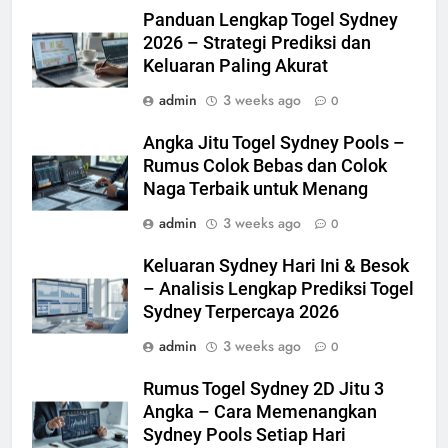
Panduan Lengkap Togel Sydney
2026 – Strategi Prediksi dan
Keluaran Paling Akurat
admin
3 weeks ago
0
Angka Jitu Togel Sydney Pools –
Rumus Colok Bebas dan Colok
Naga Terbaik untuk Menang
admin
3 weeks ago
0
Keluaran Sydney Hari Ini & Besok
– Analisis Lengkap Prediksi Togel
Sydney Terpercaya 2026
admin
3 weeks ago
0
Rumus Togel Sydney 2D Jitu 3
Angka – Cara Memenangkan
Sydney Pools Setiap Hari