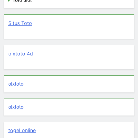
Toto Slot
Situs Toto
olxtoto 4d
olxtoto
olxtoto
togel online