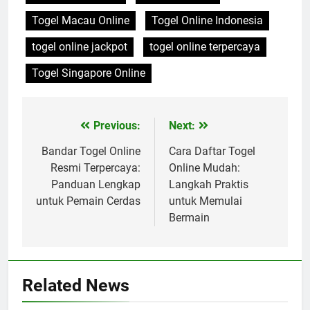
Togel Macau Online
Togel Online Indonesia
togel online jackpot
togel online terpercaya
Togel Singapore Online
Previous:
Next:
Post
navigation
Bandar Togel Online
Cara Daftar Togel
Resmi Terpercaya:
Online Mudah:
Panduan Lengkap
Langkah Praktis
untuk Pemain Cerdas
untuk Memulai
Bermain
Related News