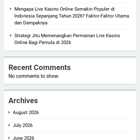
Mengapa Live Kasino Online Semakin Populer di
Indonesia Sepanjang Tahun 2026? Faktor-Faktor Utama
dan Dampaknya
Strategi Jitu Memenangkan Permainan Live Kasino
Online Bagi Pemula di 2026
Recent Comments
No comments to show.
Archives
August 2026
July 2026
June 2026