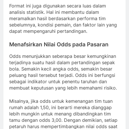
Format ini juga digunakan secara luas dalam
analisis statistik. Hal ini membantu dalam
meramalkan hasil berdasarkan performa tim
sebelumnya, kondisi pemain, dan faktor lain yang
dapat mempengaruhi pertandingan.
Menafsirkan Nilai Odds pada Pasaran
Odds menunjukkan seberapa besar kemungkinan
terjadinya suatu hasil dalam pertandingan sepak
bola. Semakin kecil angka odds, semakin besar
peluang hasil tersebut terjadi. Odds ini berfungsi
sebagai indikator untuk penentu taruhan dan
membuat keputusan yang lebih memahami risiko.
Misalnya, jika odds untuk kemenangan tim tuan
rumah adalah 1,50, ini berarti mereka dianggap
lebih mungkin untuk menang dibandingkan tim
tamu dengan odds 3,00. Dengan demikian, setiap
petaruh harus mempertimbangkan nilai odds saat