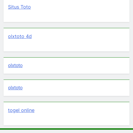
Situs Toto
olxtoto 4d
olxtoto
olxtoto
togel online