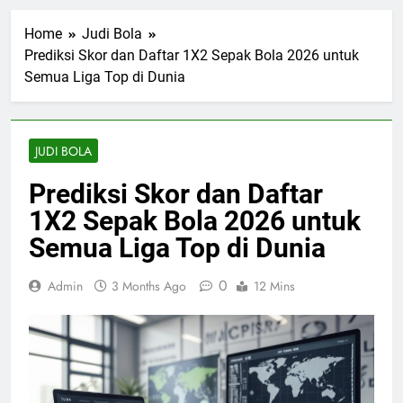
Home
Judi Bola
Prediksi Skor dan Daftar 1X2 Sepak Bola 2026 untuk
Semua Liga Top di Dunia
JUDI BOLA
Prediksi Skor dan Daftar
1X2 Sepak Bola 2026 untuk
Semua Liga Top di Dunia
0
Admin
3 Months Ago
12 Mins