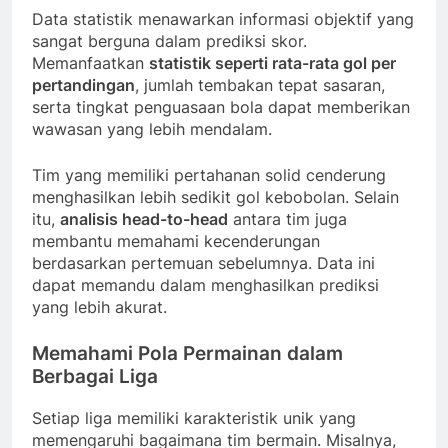
Data statistik menawarkan informasi objektif yang
sangat berguna dalam prediksi skor.
Memanfaatkan
statistik seperti rata-rata gol per
pertandingan
, jumlah tembakan tepat sasaran,
serta tingkat penguasaan bola dapat memberikan
wawasan yang lebih mendalam.
Tim yang memiliki pertahanan solid cenderung
menghasilkan lebih sedikit gol kebobolan. Selain
itu,
analisis head-to-head
antara tim juga
membantu memahami kecenderungan
berdasarkan pertemuan sebelumnya. Data ini
dapat memandu dalam menghasilkan prediksi
yang lebih akurat.
Memahami Pola Permainan dalam
Berbagai Liga
Setiap liga memiliki karakteristik unik yang
memengaruhi bagaimana tim bermain. Misalnya,