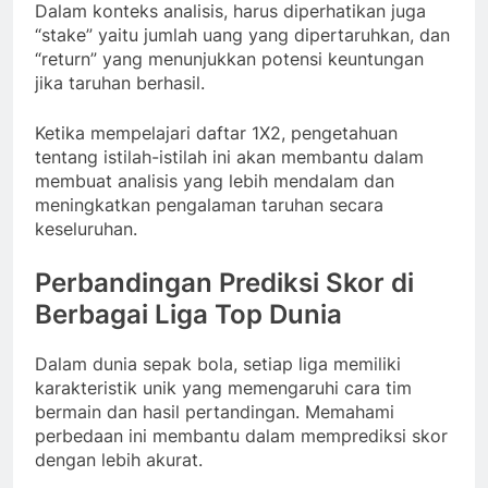
Dalam konteks analisis, harus diperhatikan juga
“stake” yaitu jumlah uang yang dipertaruhkan, dan
“return” yang menunjukkan potensi keuntungan
jika taruhan berhasil.
Ketika mempelajari daftar 1X2, pengetahuan
tentang istilah-istilah ini akan membantu dalam
membuat analisis yang lebih mendalam dan
meningkatkan pengalaman taruhan secara
keseluruhan.
Perbandingan Prediksi Skor di
Berbagai Liga Top Dunia
Dalam dunia sepak bola, setiap liga memiliki
karakteristik unik yang memengaruhi cara tim
bermain dan hasil pertandingan. Memahami
perbedaan ini membantu dalam memprediksi skor
dengan lebih akurat.