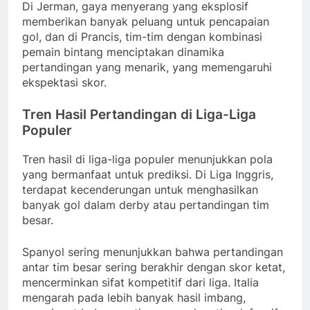
Di Jerman, gaya menyerang yang eksplosif
memberikan banyak peluang untuk pencapaian
gol, dan di Prancis, tim-tim dengan kombinasi
pemain bintang menciptakan dinamika
pertandingan yang menarik, yang memengaruhi
ekspektasi skor.
Tren Hasil Pertandingan di Liga-Liga
Populer
Tren hasil di liga-liga populer menunjukkan pola
yang bermanfaat untuk prediksi. Di Liga Inggris,
terdapat kecenderungan untuk menghasilkan
banyak gol dalam derby atau pertandingan tim
besar.
Spanyol sering menunjukkan bahwa pertandingan
antar tim besar sering berakhir dengan skor ketat,
mencerminkan sifat kompetitif dari liga. Italia
mengarah pada lebih banyak hasil imbang,