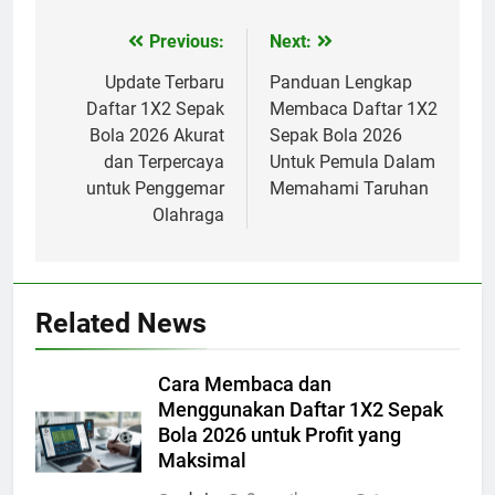
Previous:
Next:
Post
navigation
Update Terbaru
Panduan Lengkap
Daftar 1X2 Sepak
Membaca Daftar 1X2
Bola 2026 Akurat
Sepak Bola 2026
dan Terpercaya
Untuk Pemula Dalam
untuk Penggemar
Memahami Taruhan
Olahraga
Related News
Cara Membaca dan
Menggunakan Daftar 1X2 Sepak
Bola 2026 untuk Profit yang
Maksimal