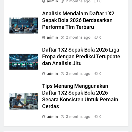
admin
2 months ago
0
Analisis Mendalam Daftar 1X2
Sepak Bola 2026 Berdasarkan
Performa Tim Terbaru
admin
2 months ago
0
Daftar 1X2 Sepak Bola 2026 Liga
Eropa dengan Prediksi Terupdate
dan Analisis Jitu
admin
2 months ago
0
Tips Menang Menggunakan
Daftar 1X2 Sepak Bola 2026
Secara Konsisten Untuk Pemain
Cerdas
admin
2 months ago
0