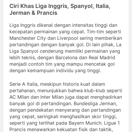
Ciri Khas Liga Inggris, Spanyol, Italia,
Jerman & Prancis
Liga Inggris dikenal dengan intensitas tinggi dan
kecepatan permainan yang cepat. Tim-tim seperti
Manchester City dan Liverpool sering memberikan
pertandingan dengan banyak gol. Di lain pihak, La
Liga Spanyol cenderung memiliki permainan yang
lebih teknis, dengan Barcelona dan Real Madrid
menjadi contoh tim yang mampu mencetak gol
dengan kemampuan individu yang tinggi.
Serie A Italia, meskipun historis kuat dalam
pertahanan, menunjukkan bahwa klub-klub seperti
AC Milan dan Inter Milan juga dapat menghadirkan
banyak gol di pertandingan. Bundesliga Jerman,
dengan pendekatan menyerang dan pertandingan
yang cepat, seringkali menghasilkan skor tinggi,
seperti yang terlihat pada Bayern Munich. Ligue 1
Prancis menawarkan kekuatan fisik dan taktik,