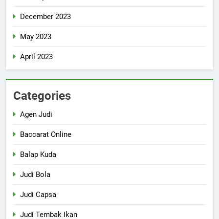
December 2023
May 2023
April 2023
Categories
Agen Judi
Baccarat Online
Balap Kuda
Judi Bola
Judi Capsa
Judi Tembak Ikan