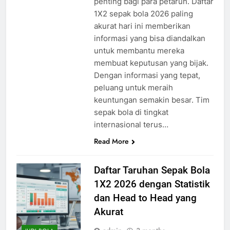
penting bagi para petaruh. Daftar
1X2 sepak bola 2026 paling
akurat hari ini memberikan
informasi yang bisa diandalkan
untuk membantu mereka
membuat keputusan yang bijak.
Dengan informasi yang tepat,
peluang untuk meraih
keuntungan semakin besar. Tim
sepak bola di tingkat
internasional terus…
Read More
Daftar Taruhan Sepak Bola
1X2 2026 dengan Statistik
dan Head to Head yang
Akurat