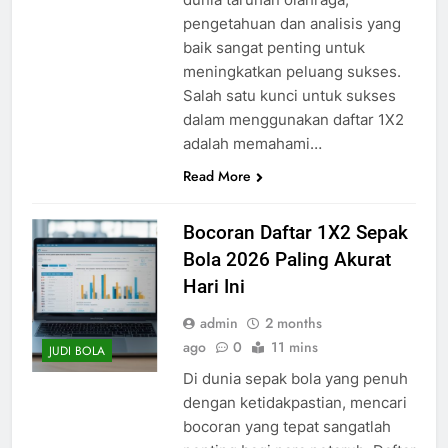
pengetahuan dan analisis yang
baik sangat penting untuk
meningkatkan peluang sukses.
Salah satu kunci untuk sukses
dalam menggunakan daftar 1X2
adalah memahami…
Read More
Bocoran Daftar 1X2 Sepak
Bola 2026 Paling Akurat
Hari Ini
admin
2 months
ago
0
11 mins
JUDI BOLA
Di dunia sepak bola yang penuh
dengan ketidakpastian, mencari
bocoran yang tepat sangatlah