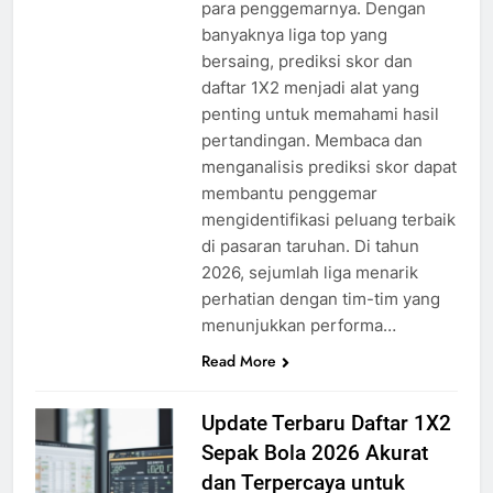
para penggemarnya. Dengan
banyaknya liga top yang
bersaing, prediksi skor dan
daftar 1X2 menjadi alat yang
penting untuk memahami hasil
pertandingan. Membaca dan
menganalisis prediksi skor dapat
membantu penggemar
mengidentifikasi peluang terbaik
di pasaran taruhan. Di tahun
2026, sejumlah liga menarik
perhatian dengan tim-tim yang
menunjukkan performa…
Read More
Update Terbaru Daftar 1X2
Sepak Bola 2026 Akurat
dan Terpercaya untuk