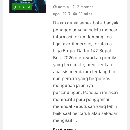
admin
2 months
JUDI BOLA
ago
0
11 mins
Dalam dunia sepak bola, banyak
penggemar yang selalu mencari
informasi terkini tentang liga-
liga favorit mereka, terutama
Liga Eropa. Daftar 1X2 Sepak
Bola 2026 menawarkan prediksi
yang terupdate, memberikan
analisis mendalam tentang tim
dan pemain yang berpotensi
mengubah jalannya
pertandingan. Panduan ini akan
membantu para penggemar
membuat keputusan yang lebih
baik saat bertaruh atau sekadar
mengikuti…
Read More