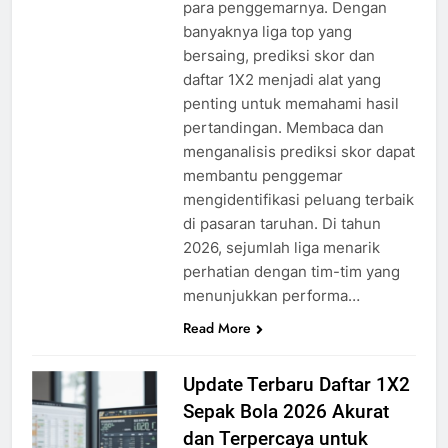
para penggemarnya. Dengan
banyaknya liga top yang
bersaing, prediksi skor dan
daftar 1X2 menjadi alat yang
penting untuk memahami hasil
pertandingan. Membaca dan
menganalisis prediksi skor dapat
membantu penggemar
mengidentifikasi peluang terbaik
di pasaran taruhan. Di tahun
2026, sejumlah liga menarik
perhatian dengan tim-tim yang
menunjukkan performa…
Read More
Update Terbaru Daftar 1X2
Sepak Bola 2026 Akurat
dan Terpercaya untuk