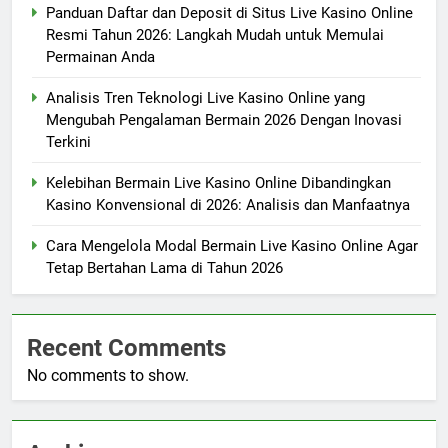
Panduan Daftar dan Deposit di Situs Live Kasino Online
Resmi Tahun 2026: Langkah Mudah untuk Memulai
Permainan Anda
Analisis Tren Teknologi Live Kasino Online yang
Mengubah Pengalaman Bermain 2026 Dengan Inovasi
Terkini
Kelebihan Bermain Live Kasino Online Dibandingkan
Kasino Konvensional di 2026: Analisis dan Manfaatnya
Cara Mengelola Modal Bermain Live Kasino Online Agar
Tetap Bertahan Lama di Tahun 2026
Recent Comments
No comments to show.