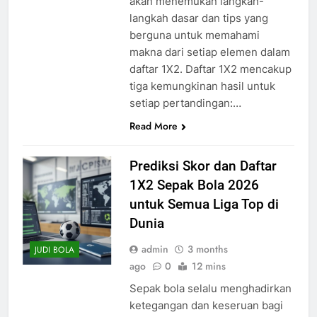
akan menemukan langkah-
langkah dasar dan tips yang
berguna untuk memahami
makna dari setiap elemen dalam
daftar 1X2. Daftar 1X2 mencakup
tiga kemungkinan hasil untuk
setiap pertandingan:…
Read More
Prediksi Skor dan Daftar
1X2 Sepak Bola 2026
untuk Semua Liga Top di
Dunia
admin
3 months
JUDI BOLA
ago
0
12 mins
Sepak bola selalu menghadirkan
ketegangan dan keseruan bagi