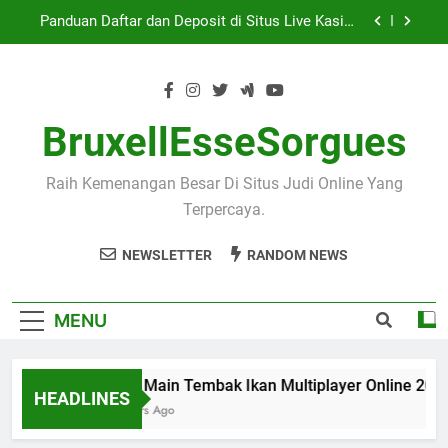
Skip
Panduan Daftar dan Deposit di Situs Live Kasino
to
Online Resmi Tahun 2026: Langkah Mudah untuk
Memulai Permainan Anda
content
Analisis Tren Teknologi Live Kasino Online yang
Mengubah Pengalaman Bermain 2026 Dengan
Inovasi Terkini
Kelebihan Bermain Live Kasino Online
Dibandingkan Kasino Konvensional di 2026:
BruxellEsseSorgues
Analisis dan Manfaatnya
Cara Main Tembak Ikan Multiplayer Online 2026
Biar Jackpot Terus: Strategi Menang Efektif
Raih Kemenangan Besar Di Situs Judi Online Yang
Panduan Daftar dan Deposit di Situs Live Kasino
Terpercaya.
Online Resmi Tahun 2026: Langkah Mudah untuk
Memulai Permainan Anda
Analisis Tren Teknologi Live Kasino Online yang
NEWSLETTER
RANDOM NEWS
Mengubah Pengalaman Bermain 2026 Dengan
Inovasi Terkini
Kelebihan Bermain Live Kasino Online
Dibandingkan Kasino Konvensional di 2026:
Analisis dan Manfaatnya
MENU
Cara Main Tembak Ikan Multiplayer Online 2026 Bi
HEADLINES
2 Hours Ago