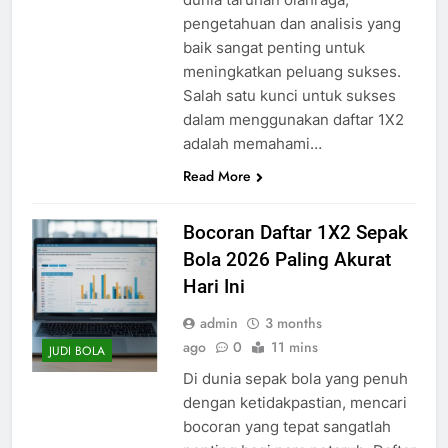
pengetahuan dan analisis yang
baik sangat penting untuk
meningkatkan peluang sukses.
Salah satu kunci untuk sukses
dalam menggunakan daftar 1X2
adalah memahami…
Read More
Bocoran Daftar 1X2 Sepak
Bola 2026 Paling Akurat
Hari Ini
admin
3 months
ago
0
11 mins
JUDI BOLA
Di dunia sepak bola yang penuh
dengan ketidakpastian, mencari
bocoran yang tepat sangatlah