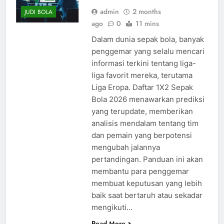
admin
2 months
JUDI BOLA
ago
0
11 mins
Dalam dunia sepak bola, banyak
penggemar yang selalu mencari
informasi terkini tentang liga-
liga favorit mereka, terutama
Liga Eropa. Daftar 1X2 Sepak
Bola 2026 menawarkan prediksi
yang terupdate, memberikan
analisis mendalam tentang tim
dan pemain yang berpotensi
mengubah jalannya
pertandingan. Panduan ini akan
membantu para penggemar
membuat keputusan yang lebih
baik saat bertaruh atau sekadar
mengikuti…
Read More