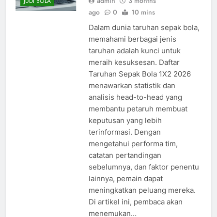
admin
3 months
JUDI BOLA
ago
0
10 mins
Dalam dunia taruhan sepak bola,
memahami berbagai jenis
taruhan adalah kunci untuk
meraih kesuksesan. Daftar
Taruhan Sepak Bola 1X2 2026
menawarkan statistik dan
analisis head-to-head yang
membantu petaruh membuat
keputusan yang lebih
terinformasi. Dengan
mengetahui performa tim,
catatan pertandingan
sebelumnya, dan faktor penentu
lainnya, pemain dapat
meningkatkan peluang mereka.
Di artikel ini, pembaca akan
menemukan…