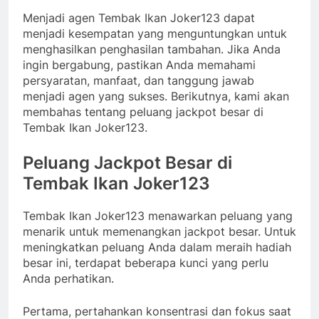
Menjadi agen Tembak Ikan Joker123 dapat
menjadi kesempatan yang menguntungkan untuk
menghasilkan penghasilan tambahan. Jika Anda
ingin bergabung, pastikan Anda memahami
persyaratan, manfaat, dan tanggung jawab
menjadi agen yang sukses. Berikutnya, kami akan
membahas tentang peluang jackpot besar di
Tembak Ikan Joker123.
Peluang Jackpot Besar di
Tembak Ikan Joker123
Tembak Ikan Joker123 menawarkan peluang yang
menarik untuk memenangkan jackpot besar. Untuk
meningkatkan peluang Anda dalam meraih hadiah
besar ini, terdapat beberapa kunci yang perlu
Anda perhatikan.
Pertama, pertahankan konsentrasi dan fokus saat