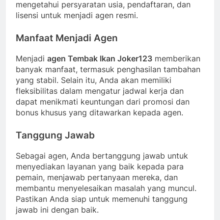
mengetahui persyaratan usia, pendaftaran, dan
lisensi untuk menjadi agen resmi.
Manfaat Menjadi Agen
Menjadi
agen Tembak Ikan Joker123
memberikan
banyak manfaat, termasuk penghasilan tambahan
yang stabil. Selain itu, Anda akan memiliki
fleksibilitas dalam mengatur jadwal kerja dan
dapat menikmati keuntungan dari promosi dan
bonus khusus yang ditawarkan kepada agen.
Tanggung Jawab
Sebagai agen, Anda bertanggung jawab untuk
menyediakan layanan yang baik kepada para
pemain, menjawab pertanyaan mereka, dan
membantu menyelesaikan masalah yang muncul.
Pastikan Anda siap untuk memenuhi tanggung
jawab ini dengan baik.