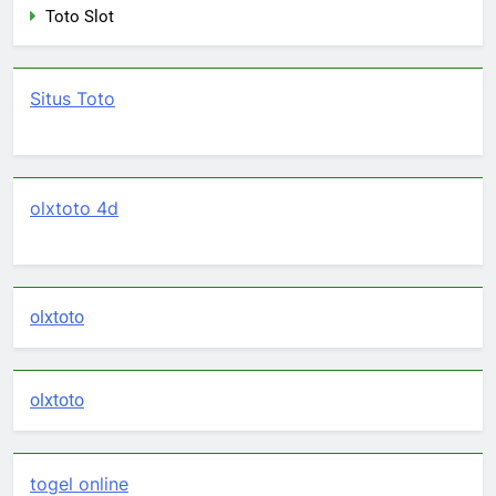
Toto Slot
Situs Toto
olxtoto 4d
olxtoto
olxtoto
togel online