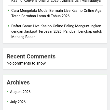
Kasino Konvensional di 2026: Analisis dan Manfaatnya
Cara Mengelola Modal Bermain Live Kasino Online Agar
Tetap Bertahan Lama di Tahun 2026
Daftar Game Live Kasino Online Paling Menguntungkan
dengan Jackpot Terbesar 2026: Panduan Lengkap untuk
Menang Besar
Recent Comments
No comments to show.
Archives
August 2026
July 2026