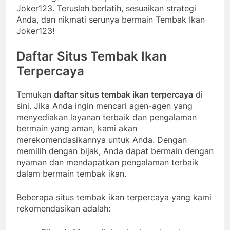
Joker123. Teruslah berlatih, sesuaikan strategi
Anda, dan nikmati serunya bermain Tembak Ikan
Joker123!
Daftar Situs Tembak Ikan
Terpercaya
Temukan
daftar situs tembak ikan terpercaya
di
sini. Jika Anda ingin mencari agen-agen yang
menyediakan layanan terbaik dan pengalaman
bermain yang aman, kami akan
merekomendasikannya untuk Anda. Dengan
memilih dengan bijak, Anda dapat bermain dengan
nyaman dan mendapatkan pengalaman terbaik
dalam bermain tembak ikan.
Beberapa situs tembak ikan terpercaya yang kami
rekomendasikan adalah: