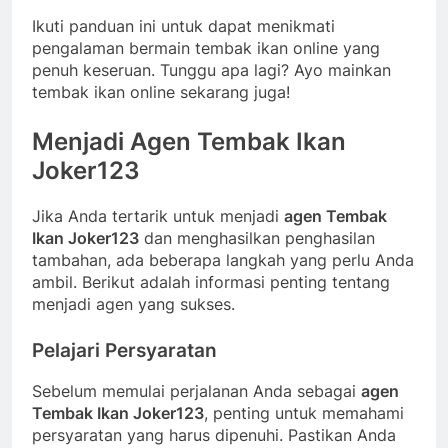
Ikuti panduan ini untuk dapat menikmati
pengalaman bermain tembak ikan online yang
penuh keseruan. Tunggu apa lagi? Ayo mainkan
tembak ikan online sekarang juga!
Menjadi Agen Tembak Ikan
Joker123
Jika Anda tertarik untuk menjadi
agen Tembak
Ikan Joker123
dan menghasilkan penghasilan
tambahan, ada beberapa langkah yang perlu Anda
ambil. Berikut adalah informasi penting tentang
menjadi agen yang sukses.
Pelajari Persyaratan
Sebelum memulai perjalanan Anda sebagai
agen
Tembak Ikan Joker123
, penting untuk memahami
persyaratan yang harus dipenuhi. Pastikan Anda