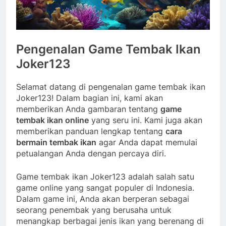
Pengenalan Game Tembak Ikan
Joker123
Selamat datang di pengenalan game tembak ikan
Joker123! Dalam bagian ini, kami akan
memberikan Anda gambaran tentang
game
tembak ikan online
yang seru ini. Kami juga akan
memberikan panduan lengkap tentang
cara
bermain tembak ikan
agar Anda dapat memulai
petualangan Anda dengan percaya diri.
Game tembak ikan Joker123 adalah salah satu
game online yang sangat populer di Indonesia.
Dalam game ini, Anda akan berperan sebagai
seorang penembak yang berusaha untuk
menangkap berbagai jenis ikan yang berenang di