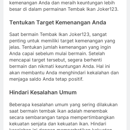
kemenangan Anda dan meraih keuntungan lebih
besar di dalam permainan Tembak Ikan Joker123.
Tentukan Target Kemenangan Anda
Saat bermain Tembak Ikan Joker123, sangat
penting untuk memiliki target kemenangan yang
jelas. Tentukan jumlah kemenangan yang ingin
Anda capai sebelum mulai bermain. Setelah
mencapai target tersebut, segera berhenti
bermain dan nikmati keuntungan Anda. Hal ini
akan membantu Anda menghindari kekalahan dan
menjaga saldo Anda tetap positif.
Hindari Kesalahan Umum
Beberapa kesalahan umum yang sering dilakukan
saat bermain tembak ikan adalah menembak
secara sembarangan tanpa mempertimbangkan
kekuatan senjata dan kekuatan ikan. Hindari