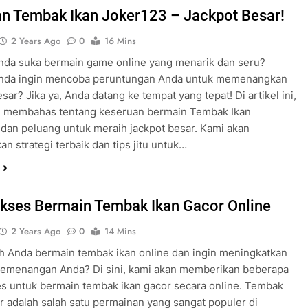
n Tembak Ikan Joker123 – Jackpot Besar!
2 Years Ago
0
16 Mins
nda suka bermain game online yang menarik dan seru?
nda ingin mencoba peruntungan Anda untuk memenangkan
sar? Jika ya, Anda datang ke tempat yang tepat! Di artikel ini,
n membahas tentang keseruan bermain Tembak Ikan
dan peluang untuk meraih jackpot besar. Kami akan
n strategi terbaik dan tips jitu untuk…
ukses Bermain Tembak Ikan Gacor Online
2 Years Ago
0
14 Mins
 Anda bermain tembak ikan online dan ingin meningkatkan
kemenangan Anda? Di sini, kami akan memberikan beberapa
es untuk bermain tembak ikan gacor secara online. Tembak
r adalah salah satu permainan yang sangat populer di