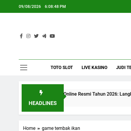
Skip
09/08/2026
6:08:49 PM
to
content
K
TOTO SLOT
LIVE KASINO
JUDI T
K
Situs Live Kasino Online Resmi Tahun 2026: Langkah Mudah u
HEADLINES
Home
game tembak ikan