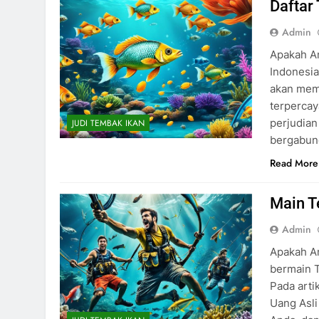
Daftar
Admin
Apakah An
Indonesia
akan memb
terpercay
perjudian
JUDI TEMBAK IKAN
bergabung
Read More
Main T
Admin
Apakah A
bermain T
Pada arti
Uang Asli