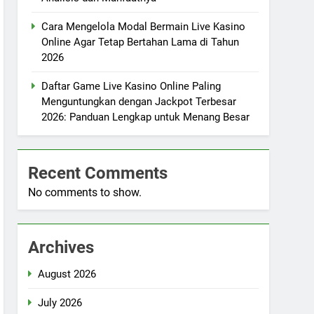
Cara Mengelola Modal Bermain Live Kasino
Online Agar Tetap Bertahan Lama di Tahun
2026
Daftar Game Live Kasino Online Paling
Menguntungkan dengan Jackpot Terbesar
2026: Panduan Lengkap untuk Menang Besar
Recent Comments
No comments to show.
Archives
August 2026
July 2026