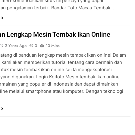
 merekomendasikan situs terpercaya yang dapat
an pengalaman terbaik. Bandar Toto Macau Tembak…
n Lengkap Mesin Tembak Ikan Online
2 Years Ago
0
10 Mins
atang di panduan lengkap mesin tembak ikan online! Dalam
ni, kami akan memberikan tutorial tentang cara bermain dan
untuk mesin tembak ikan online serta mengeksplorasi
 yang digunakan. Login Koitoto Mesin tembak ikan online
rmainan yang populer di Indonesia dan dapat dimainkan
line melalui smartphone atau komputer. Dengan teknologi