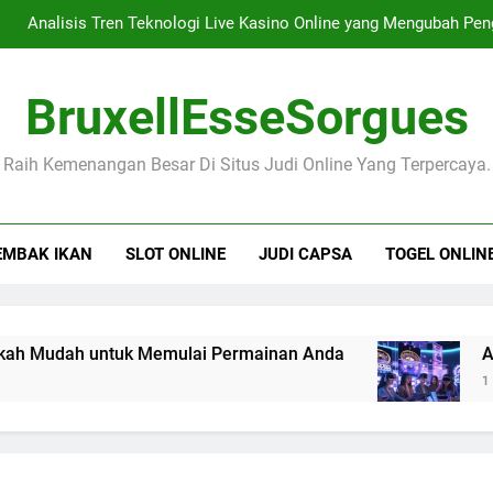
Analisis Tren Teknologi Live Kasino Online yang Mengubah Pe
elebihan Bermain Live Kasino Online Dibandingkan Kasino Konvensi
BruxellEsseSorgues
Cara Mengelola Modal Bermain Live Kasino Online Ag
Raih Kemenangan Besar Di Situs Judi Online Yang Terpercaya.
Panduan Daftar dan Deposit di Situs Live Kasino Online Resmi Ta
Analisis Tren Teknologi Live Kasino Online yang Mengubah Pe
EMBAK IKAN
SLOT ONLINE
JUDI CAPSA
TOGEL ONLIN
elebihan Bermain Live Kasino Online Dibandingkan Kasino Konvensi
Cara Mengelola Modal Bermain Live Kasino Online Ag
ntuk Memulai Permainan Anda
Analisis Tren 
1 Day Ago