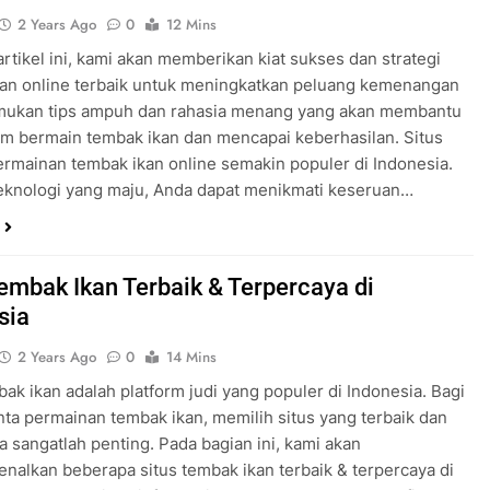
2 Years Ago
0
12 Mins
artikel ini, kami akan memberikan kiat sukses dan strategi
kan online terbaik untuk meningkatkan peluang kemenangan
mukan tips ampuh dan rahasia menang yang akan membantu
m bermain tembak ikan dan mencapai keberhasilan. Situs
ermainan tembak ikan online semakin populer di Indonesia.
eknologi yang maju, Anda dapat menikmati keseruan…
Tembak Ikan Terbaik & Terpercaya di
sia
2 Years Ago
0
14 Mins
bak ikan adalah platform judi yang populer di Indonesia. Bagi
nta permainan tembak ikan, memilih situs yang terbaik dan
a sangatlah penting. Pada bagian ini, kami akan
alkan beberapa situs tembak ikan terbaik & terpercaya di