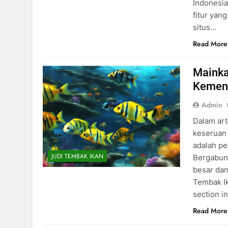
Indonesia
fitur yan
situs…
Read More
Mainka
Kemen
Admin
Dalam art
keseruan
adalah pe
JUDI TEMBAK IKAN
Bergabun
besar dan
Tembak I
section i
Read More