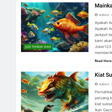
Mainka
Admin
Apakah A
Apakah A
jackpot be
kami aka
Joker123 
JUDI TEMBAK IKAN
memberika
Read More
Kiat S
Admin
Pernahkah
peluang 
kiat suks
Ikan Gaco