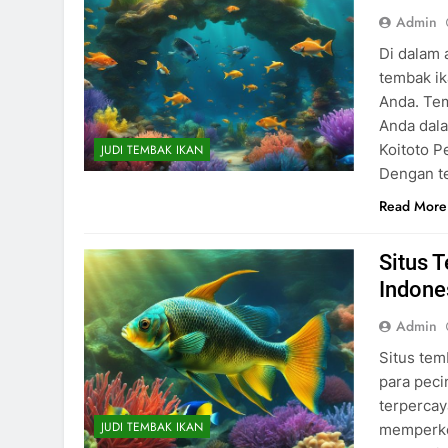
Admin
Di dalam 
tembak i
Anda. Te
Anda dala
Koitoto P
JUDI TEMBAK IKAN
Dengan t
Read More
Situs 
Indone
Admin
Situs tem
para peci
terpercay
JUDI TEMBAK IKAN
memperken