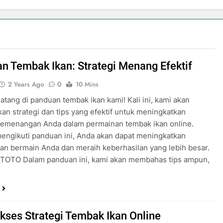
n Tembak Ikan: Strategi Menang Efektif
2 Years Ago
0
10 Mins
atang di panduan tembak ikan kami! Kali ini, kami akan
n strategi dan tips yang efektif untuk meningkatkan
kemenangan Anda dalam permainan tembak ikan online.
ngikuti panduan ini, Anda akan dapat meningkatkan
n bermain Anda dan meraih keberhasilan yang lebih besar.
OITOTO Dalam panduan ini, kami akan membahas tips ampun,
ukses Strategi Tembak Ikan Online