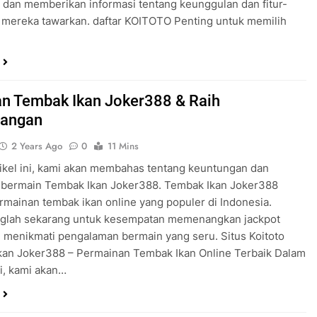
 dan memberikan informasi tentang keunggulan dan fitur-
g mereka tawarkan. daftar KOITOTO Penting untuk memilih
n Tembak Ikan Joker388 & Raih
angan
2 Years Ago
0
11 Mins
ikel ini, kami akan membahas tentang keuntungan dan
 bermain Tembak Ikan Joker388. Tembak Ikan Joker388
rmainan tembak ikan online yang populer di Indonesia.
glah sekarang untuk kesempatan memenangkan jackpot
 menikmati pengalaman bermain yang seru. Situs Koitoto
kan Joker388 – Permainan Tembak Ikan Online Terbaik Dalam
ni, kami akan…