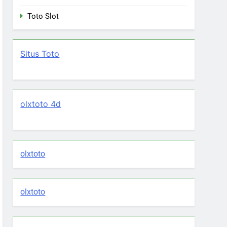
Toto Slot
Situs Toto
olxtoto 4d
olxtoto
olxtoto