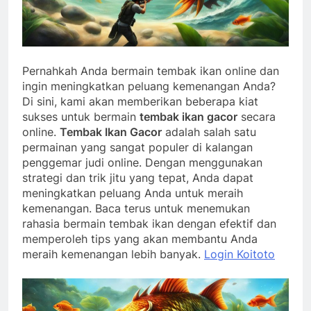
Pernahkah Anda bermain tembak ikan online dan
ingin meningkatkan peluang kemenangan Anda?
Di sini, kami akan memberikan beberapa kiat
sukses untuk bermain
tembak ikan gacor
secara
online.
Tembak Ikan Gacor
adalah salah satu
permainan yang sangat populer di kalangan
penggemar judi online. Dengan menggunakan
strategi dan trik jitu yang tepat, Anda dapat
meningkatkan peluang Anda untuk meraih
kemenangan. Baca terus untuk menemukan
rahasia bermain tembak ikan dengan efektif dan
memperoleh tips yang akan membantu Anda
meraih kemenangan lebih banyak.
Login Koitoto