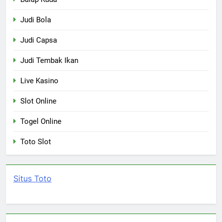
Judi Bola
Judi Capsa
Judi Tembak Ikan
Live Kasino
Slot Online
Togel Online
Toto Slot
Situs Toto