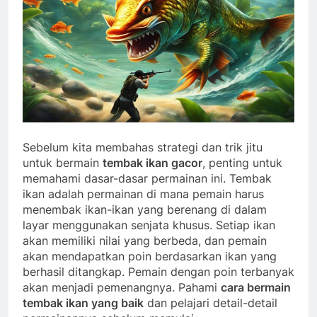
Sebelum kita membahas strategi dan trik jitu
untuk bermain
tembak ikan gacor
, penting untuk
memahami dasar-dasar permainan ini. Tembak
ikan adalah permainan di mana pemain harus
menembak ikan-ikan yang berenang di dalam
layar menggunakan senjata khusus. Setiap ikan
akan memiliki nilai yang berbeda, dan pemain
akan mendapatkan poin berdasarkan ikan yang
berhasil ditangkap. Pemain dengan poin terbanyak
akan menjadi pemenangnya. Pahami
cara bermain
tembak ikan yang baik
dan pelajari detail-detail