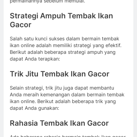
permainannya sebelum memulai.
Strategi Ampuh Tembak Ikan
Gacor
Salah satu kunci sukses dalam bermain tembak
ikan online adalah memiliki strategi yang efektif.
Berikut adalah beberapa strategi ampuh yang
dapat Anda terapkan:
Trik Jitu Tembak Ikan Gacor
Selain strategi, trik jitu juga dapat membantu
Anda meraih kemenangan dalam bermain tembak
ikan online. Berikut adalah beberapa trik yang
dapat Anda gunakan:
Rahasia Tembak Ikan Gacor
Ada beberapa rahasia bermain tembak ikan gacor