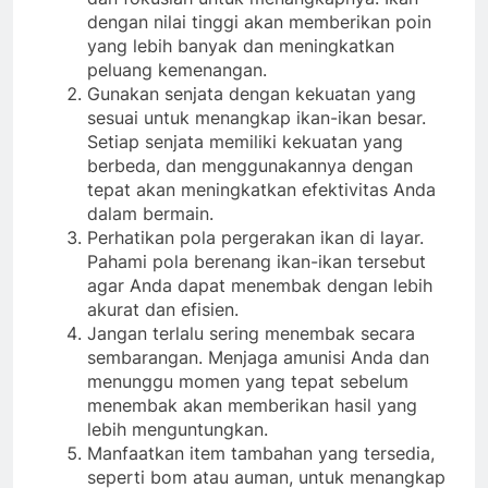
dengan nilai tinggi akan memberikan poin
yang lebih banyak dan meningkatkan
peluang kemenangan.
Gunakan senjata dengan kekuatan yang
sesuai untuk menangkap ikan-ikan besar.
Setiap senjata memiliki kekuatan yang
berbeda, dan menggunakannya dengan
tepat akan meningkatkan efektivitas Anda
dalam bermain.
Perhatikan pola pergerakan ikan di layar.
Pahami pola berenang ikan-ikan tersebut
agar Anda dapat menembak dengan lebih
akurat dan efisien.
Jangan terlalu sering menembak secara
sembarangan. Menjaga amunisi Anda dan
menunggu momen yang tepat sebelum
menembak akan memberikan hasil yang
lebih menguntungkan.
Manfaatkan item tambahan yang tersedia,
seperti bom atau auman, untuk menangkap