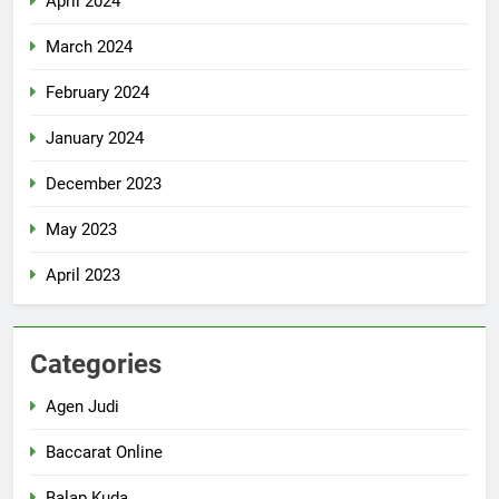
April 2024
March 2024
February 2024
January 2024
December 2023
May 2023
April 2023
Categories
Agen Judi
Baccarat Online
Balap Kuda