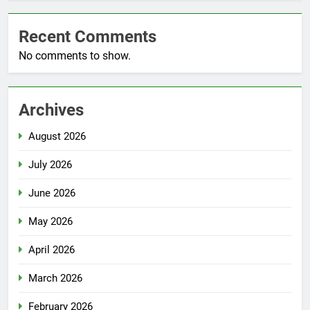
Recent Comments
No comments to show.
Archives
August 2026
July 2026
June 2026
May 2026
April 2026
March 2026
February 2026