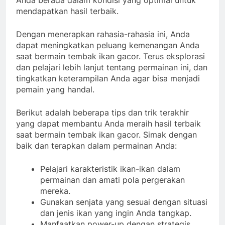
mendapatkan hasil terbaik.
Dengan menerapkan rahasia-rahasia ini, Anda
dapat meningkatkan peluang kemenangan Anda
saat bermain tembak ikan gacor. Terus eksplorasi
dan pelajari lebih lanjut tentang permainan ini, dan
tingkatkan keterampilan Anda agar bisa menjadi
pemain yang handal.
Berikut adalah beberapa tips dan trik terakhir
yang dapat membantu Anda meraih hasil terbaik
saat bermain tembak ikan gacor. Simak dengan
baik dan terapkan dalam permainan Anda:
Pelajari karakteristik ikan-ikan dalam
permainan dan amati pola pergerakan
mereka.
Gunakan senjata yang sesuai dengan situasi
dan jenis ikan yang ingin Anda tangkap.
Manfaatkan power-up dengan strategis