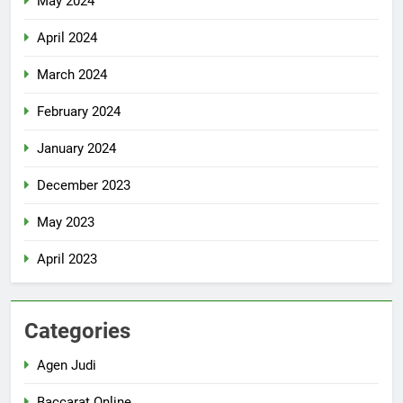
May 2024
April 2024
March 2024
February 2024
January 2024
December 2023
May 2023
April 2023
Categories
Agen Judi
Baccarat Online