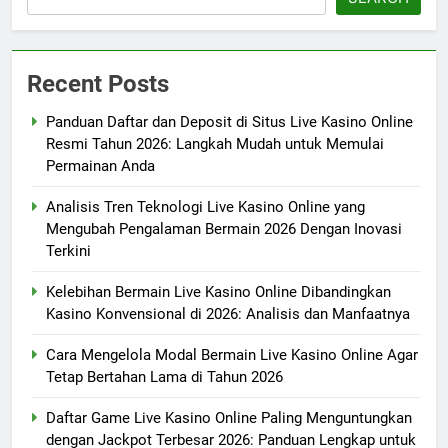
Recent Posts
Panduan Daftar dan Deposit di Situs Live Kasino Online
Resmi Tahun 2026: Langkah Mudah untuk Memulai
Permainan Anda
Analisis Tren Teknologi Live Kasino Online yang
Mengubah Pengalaman Bermain 2026 Dengan Inovasi
Terkini
Kelebihan Bermain Live Kasino Online Dibandingkan
Kasino Konvensional di 2026: Analisis dan Manfaatnya
Cara Mengelola Modal Bermain Live Kasino Online Agar
Tetap Bertahan Lama di Tahun 2026
Daftar Game Live Kasino Online Paling Menguntungkan
dengan Jackpot Terbesar 2026: Panduan Lengkap untuk