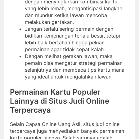
dengan menyingkirkan kombinasi kartu
yang lebih lemah, mengantisipasi langkah
dan mundur ketika lawan mencoba
melakukan gertakan.
Jangan terlalu sering bermain dengan
bidikan kemenangan terlalu besar, tetapi
lebih baik bertahan hingga pekian
permainan agar tidak cepat kalah
Dengan melihat gerakan lawan, maka
pemain bisa mengatur strategi permainan
selanjutnya dan membaca tips kartu mana
yang ideal untuk mengalahkan lawan
Permainan Kartu Populer
Lainnya di Situs Judi Online
Terpercaya
Selain Capsa Online Uang Asli, situs judi online
terpercaya juga menyediakan banyak permainan
kartu populer lainnya. Salah satunya adalah