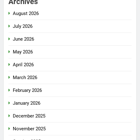
Archives
August 2026
July 2026
June 2026
May 2026
April 2026
March 2026
February 2026
January 2026
December 2025
November 2025