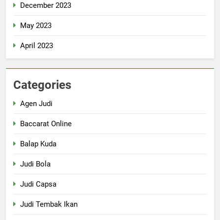
December 2023
May 2023
April 2023
Categories
Agen Judi
Baccarat Online
Balap Kuda
Judi Bola
Judi Capsa
Judi Tembak Ikan