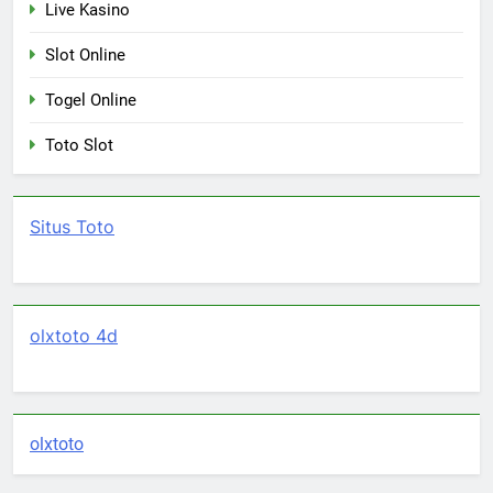
Live Kasino
Slot Online
Togel Online
Toto Slot
Situs Toto
olxtoto 4d
olxtoto