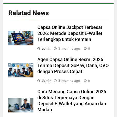
Related News
Capsa Online Jackpot Terbesar
2026: Metode Deposit E-Wallet
Terlengkap untuk Pemain
admin
3 months ago
0
Agen Capsa Online Resmi 2026
Terima Deposit GoPay, Dana, OVO
dengan Proses Cepat
admin
3 months ago
0
Cara Menang Capsa Online 2026
di Situs Terpercaya Dengan
Deposit E-Wallet yang Aman dan
Mudah