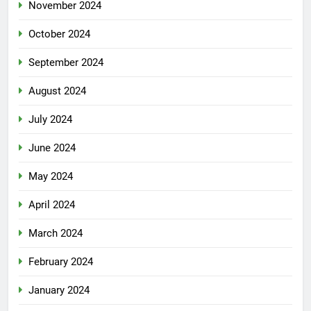
November 2024
October 2024
September 2024
August 2024
July 2024
June 2024
May 2024
April 2024
March 2024
February 2024
January 2024