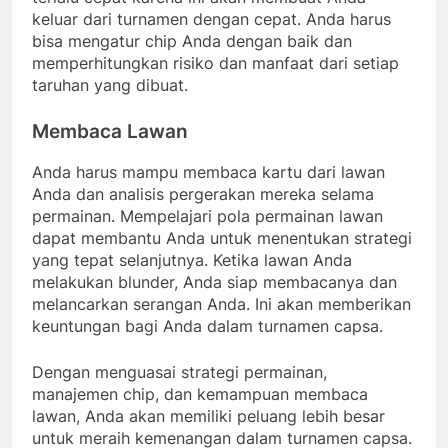
keluar dari turnamen dengan cepat. Anda harus
bisa mengatur chip Anda dengan baik dan
memperhitungkan risiko dan manfaat dari setiap
taruhan yang dibuat.
Membaca Lawan
Anda harus mampu membaca kartu dari lawan
Anda dan analisis pergerakan mereka selama
permainan. Mempelajari pola permainan lawan
dapat membantu Anda untuk menentukan strategi
yang tepat selanjutnya. Ketika lawan Anda
melakukan blunder, Anda siap membacanya dan
melancarkan serangan Anda. Ini akan memberikan
keuntungan bagi Anda dalam turnamen capsa.
Dengan menguasai strategi permainan,
manajemen chip, dan kemampuan membaca
lawan, Anda akan memiliki peluang lebih besar
untuk meraih kemenangan dalam turnamen capsa.