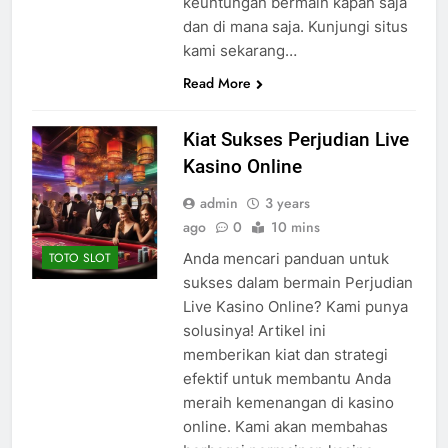
keuntungan bermain kapan saja
dan di mana saja. Kunjungi situs
kami sekarang…
Read More
Kiat Sukses Perjudian Live
Kasino Online
admin
3 years
ago
0
10 mins
Anda mencari panduan untuk
TOTO SLOT
sukses dalam bermain Perjudian
Live Kasino Online? Kami punya
solusinya! Artikel ini
memberikan kiat dan strategi
efektif untuk membantu Anda
meraih kemenangan di kasino
online. Kami akan membahas