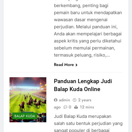
berkembang, penting bagi
pemain baru untuk mendapatkan
wawasan dasar mengenai
perjudian. Melalui panduan ini,
Anda akan mempelajari berbagai
aspek kritis yang perlu diketahui
sebelum memulai permainan,
termasuk peluang, risiko,…
Read More
Panduan Lengkap Judi
Balap Kuda Online
admin
2 years
ago
0
12 mins
Judi Balap Kuda merupakan
BALAP KUDA
salah satu bentuk perjudian yang
sangat populer di berbagai