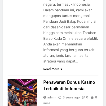
negara, termasuk Indonesia.
Dalam panduan ini, kami akan
mengupas tuntas mengenai
Panduan Judi Balap Kuda, mulai
dari dasar-dasar permainan
hingga cara melakukan Taruhan
Balap Kuda Online secara efektif.
Anda akan menemukan
informasi yang berguna terkait
aturan, jenis taruhan, serta
strategi yang dapat…
Read More
Penawaran Bonus Kasino
Terbaik di Indonesia
admin
3 years ago
0
8
mins