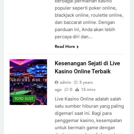
berbagai permainan kasino
populer seperti poker online,
blackjack online, roulette online,
dan baccarat online. Dengan
panduan ini, Anda akan lebih
percaya diri dan…
Read More
Kesenangan Sejati di Live
Kasino Online Terbaik
admin
3 years
ago
0
15 mins
Live Kasino Online adalah salah
TOTO SLOT
satu sumber hiburan yang paling
digemari saat ini. Bagi para
penggemar kasino, kesempatan
untuk bermain game dengan