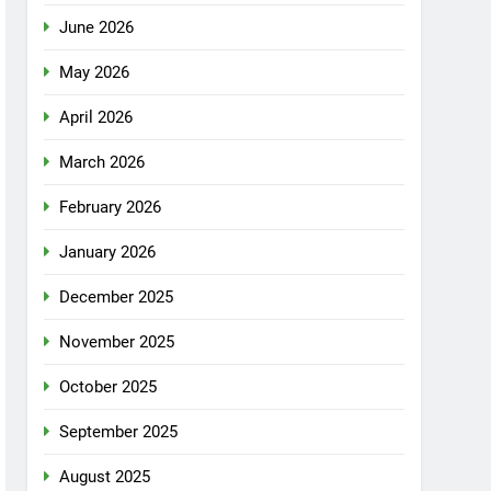
June 2026
May 2026
April 2026
March 2026
February 2026
January 2026
December 2025
November 2025
October 2025
September 2025
August 2025