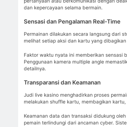
pertanyaan atau berkomunikasi dengan deale
dan kepercayaan selama bermain.
Sensasi dan Pengalaman Real-Time
Permainan dilakukan secara langsung dari st
melihat setiap aksi dan kartu yang dibagikan
Faktor waktu nyata ini memberikan sensasi 
Penggunaan kamera multiple angle memastika
detailnya.
Transparansi dan Keamanan
Judi live kasino menghadirkan proses permai
melakukan shuffle kartu, membagikan kartu,
Keamanan data dan transaksi didukung oleh te
pemain terlindungi dari ancaman cyber. Sis