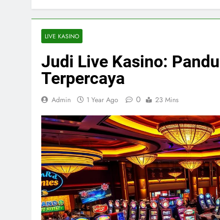
LIVE KASINO
Judi Live Kasino: Pandu
Terpercaya
0
Admin
1 Year Ago
23 Mins