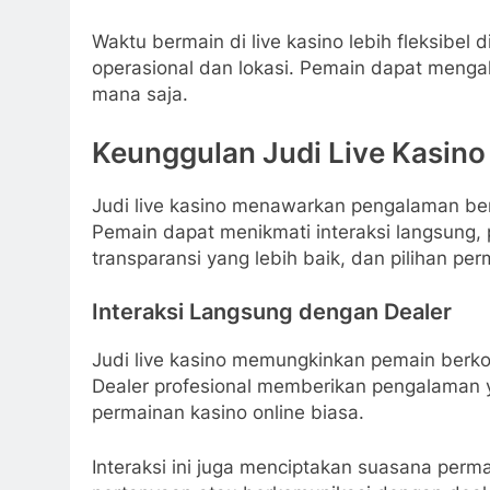
Waktu bermain di live kasino lebih fleksibel 
operasional dan lokasi. Pemain dapat menga
mana saja.
Keunggulan Judi Live Kasino
Judi live kasino menawarkan pengalaman be
Pemain dapat menikmati interaksi langsung, 
transparansi yang lebih baik, dan pilihan p
Interaksi Langsung dengan Dealer
Judi live kasino memungkinkan pemain berko
Dealer profesional memberikan pengalaman ya
permainan kasino online biasa.
Interaksi ini juga menciptakan suasana perm