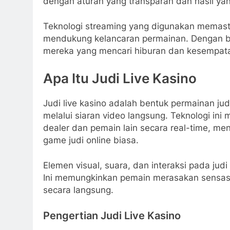
dengan aturan yang transparan dan hasil yan
Teknologi streaming yang digunakan memastik
mendukung kelancaran permainan. Dengan begi
mereka yang mencari hiburan dan kesempat
Apa Itu Judi Live Kasino
Judi live kasino adalah bentuk permainan j
melalui siaran video langsung. Teknologi in
dealer dan pemain lain secara real-time, me
game judi online biasa.
Elemen visual, suara, dan interaksi pada jud
Ini memungkinkan pemain merasakan sensasi s
secara langsung.
Pengertian Judi Live Kasino