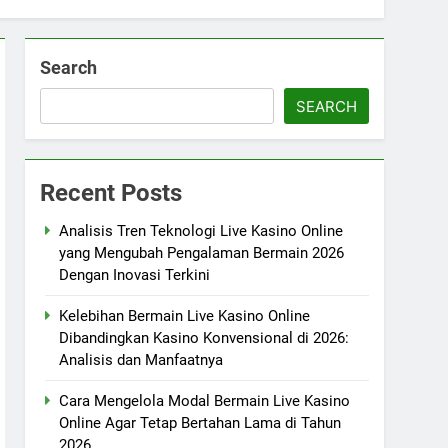
Search
SEARCH
Recent Posts
Analisis Tren Teknologi Live Kasino Online
yang Mengubah Pengalaman Bermain 2026
Dengan Inovasi Terkini
Kelebihan Bermain Live Kasino Online
Dibandingkan Kasino Konvensional di 2026:
Analisis dan Manfaatnya
Cara Mengelola Modal Bermain Live Kasino
Online Agar Tetap Bertahan Lama di Tahun
2026