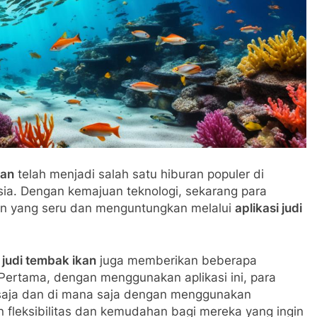
kan
telah menjadi salah satu hiburan populer di
sia. Dengan kemajuan teknologi, sekarang para
n yang seru dan menguntungkan melalui
aplikasi judi
i judi tembak ikan
juga memberikan beberapa
Pertama, dengan menggunakan aplikasi ini, para
saja dan di mana saja dengan menggunakan
 fleksibilitas dan kemudahan bagi mereka yang ingin