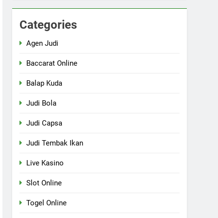
Categories
Agen Judi
Baccarat Online
Balap Kuda
Judi Bola
Judi Capsa
Judi Tembak Ikan
Live Kasino
Slot Online
Togel Online