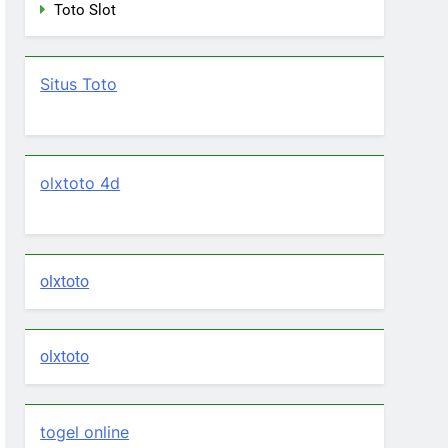
Toto Slot
Situs Toto
olxtoto 4d
olxtoto
olxtoto
togel online