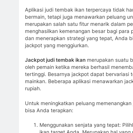
Aplikasi judi tembak ikan terpercaya tidak
bermain, tetapi juga menawarkan peluang u
merupakan salah satu fitur menarik dalam p
menghasilkan kemenangan besar bagi para
dan menerapkan strategi yang tepat, Anda b
jackpot yang menggiurkan.
Jackpot judi tembak ikan
merupakan suatu b
oleh pemain ketika mereka berhasil menemba
tertinggi. Besarnya jackpot dapat bervariasi 
mainkan. Beberapa aplikasi menawarkan jackp
rupiah.
Untuk meningkatkan peluang memenangkan
bisa Anda terapkan:
Menggunakan senjata yang tepat: Pili
ikan target Anda. Merupakan hal yang