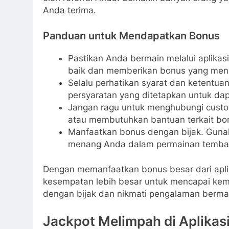
Anda terima.
Panduan untuk Mendapatkan Bonus
Pastikan Anda bermain melalui aplikasi
baik dan memberikan bonus yang mena
Selalu perhatikan syarat dan ketentu
persyaratan yang ditetapkan untuk da
Jangan ragu untuk menghubungi custome
atau membutuhkan bantuan terkait bo
Manfaatkan bonus dengan bijak. Guna
menang Anda dalam permainan tembak 
Dengan memanfaatkan bonus besar dari aplik
kesempatan lebih besar untuk mencapai ke
dengan bijak dan nikmati pengalaman berma
Jackpot Melimpah di Aplikas