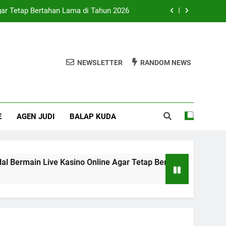
ar Tetap Bertahan Lama di Tahun 2026
ckpot Terbesar 2026: Panduan Lengkap
untuk Menang Besar
 Tahun 2026? Faktor-Faktor Utama dan
NEWSLETTER
RANDOM NEWS
Dampaknya
onal di 2026: Analisis dan Manfaatnya
ar Tetap Bertahan Lama di Tahun 2026
E
AGEN JUDI
BALAP KUDA
ckpot Terbesar 2026: Panduan Lengkap
untuk Menang Besar
 Tahun 2026? Faktor-Faktor Utama dan
Dampaknya
asino Online Agar Tetap Bertahan Lama di Tahun 2026