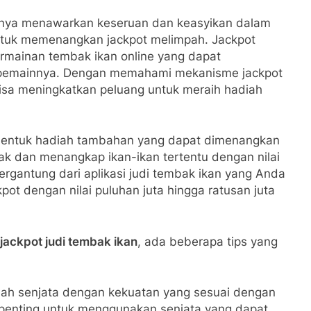
 hanya menawarkan keseruan dan keasyikan dalam
ntuk memenangkan jackpot melimpah. Jackpot
ermainan tembak ikan online yang dapat
 pemainnya. Dengan memahami mekanisme jackpot
isa meningkatkan peluang untuk meraih hadiah
entuk hadiah tambahan yang dapat dimenangkan
k dan menangkap ikan-ikan tertentu dengan nilai
tergantung dari aplikasi judi tembak ikan yang Anda
ot dengan nilai puluhan juta hingga ratusan juta
jackpot judi tembak ikan
, ada beberapa tips yang
hlah senjata dengan kekuatan yang sesuai dengan
 penting untuk menggunakan senjata yang dapat