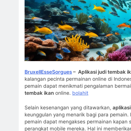
BruxellEsseSorgues
– Aplikasi judi tembak i
kalangan pecinta permainan online di Indone
pemain dapat menikmati pengalaman bermai
tembak ikan
online.
bolahit
Selain kesenangan yang ditawarkan,
aplikas
keunggulan yang menarik bagi para pemain. 
pemain dapat mengakses permainan kapan 
perangkat mobile mereka. Hal ini memberikan