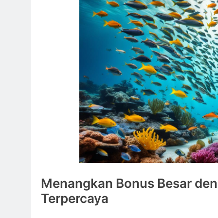
Menangkan Bonus Besar deng
Terpercaya