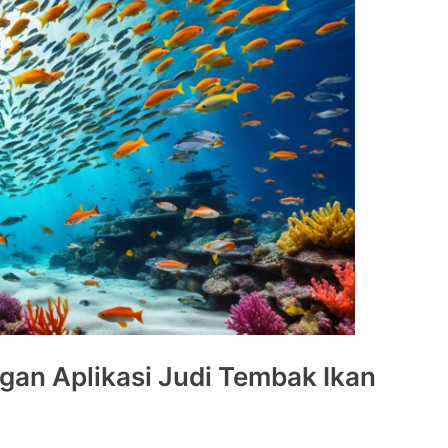
an Aplikasi Judi Tembak Ikan