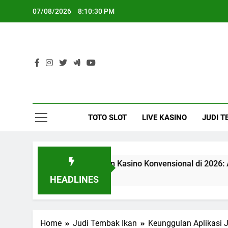
Skip
07/08/2026
8:10:31 PM
to
content
Me
K
TOTO SLOT
LIVE KASINO
JUDI T
Me
 Dibandingkan Kasino Konvensional di 2026: Analisis dan Man
HEADLINES
Home
Judi Tembak Ikan
Keunggulan Aplikasi 