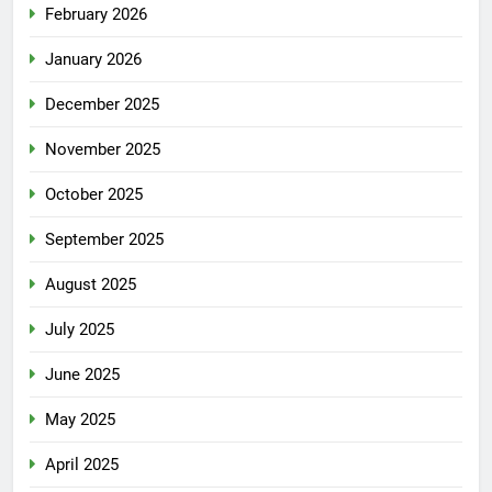
February 2026
January 2026
December 2025
November 2025
October 2025
September 2025
August 2025
July 2025
June 2025
May 2025
April 2025