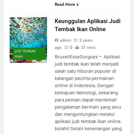
Read More
Keunggulan Aplikasi Judi
Tembak Ikan Online
admin
2 years
ago
0
21 mins
JUDI TEMBAK
BruxellEsseSorgues – Aplikasi
IKAN
judi tembak ikan telah menjadi
salah satu hiburan populer di
kalangan pecinta permainan
online di Indonesia. Dengan
kemajuan teknologi, sekarang
para pemain dapat menikmati
pengalaman bermain yang seru
dan menguntungkan melalui
aplikasi judi tembak ikan online.
bolahit Selain kesenangan yang