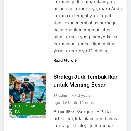
bermain judi tembak ikan yang
aman dan terpercaya, maka Anda
berada di tempat yang tepat.
Kami akan membahas berbagai
hal menarik mengenai situs-
situs terbaik yang menyediakan
permainan tembak ikan online
yang terpercaya. Di dalam…
Read More
Strategi Judi Tembak Ikan
untuk Menang Besar
admin
2 years
ago
0
14 mins
JUDI TEMBAK
BruxellEsseSorgues – Pada
IKAN
artikel ini, kita akan membahas
berbagai strategi judi tembak