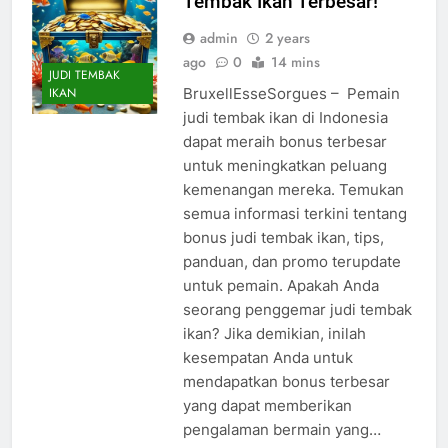
Tembak Ikan Terbesar!
admin
2 years
ago
0
14 mins
JUDI TEMBAK
BruxellEsseSorgues – Pemain
IKAN
judi tembak ikan di Indonesia
dapat meraih bonus terbesar
untuk meningkatkan peluang
kemenangan mereka. Temukan
semua informasi terkini tentang
bonus judi tembak ikan, tips,
panduan, dan promo terupdate
untuk pemain. Apakah Anda
seorang penggemar judi tembak
ikan? Jika demikian, inilah
kesempatan Anda untuk
mendapatkan bonus terbesar
yang dapat memberikan
pengalaman bermain yang…