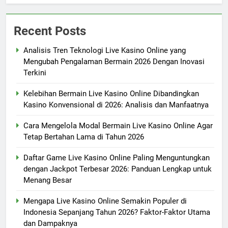
Recent Posts
Analisis Tren Teknologi Live Kasino Online yang
Mengubah Pengalaman Bermain 2026 Dengan Inovasi
Terkini
Kelebihan Bermain Live Kasino Online Dibandingkan
Kasino Konvensional di 2026: Analisis dan Manfaatnya
Cara Mengelola Modal Bermain Live Kasino Online Agar
Tetap Bertahan Lama di Tahun 2026
Daftar Game Live Kasino Online Paling Menguntungkan
dengan Jackpot Terbesar 2026: Panduan Lengkap untuk
Menang Besar
Mengapa Live Kasino Online Semakin Populer di
Indonesia Sepanjang Tahun 2026? Faktor-Faktor Utama
dan Dampaknya