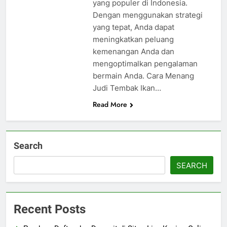
yang populer di Indonesia.
Dengan menggunakan strategi
yang tepat, Anda dapat
meningkatkan peluang
kemenangan Anda dan
mengoptimalkan pengalaman
bermain Anda. Cara Menang
Judi Tembak Ikan…
Read More
Search
SEARCH
Recent Posts