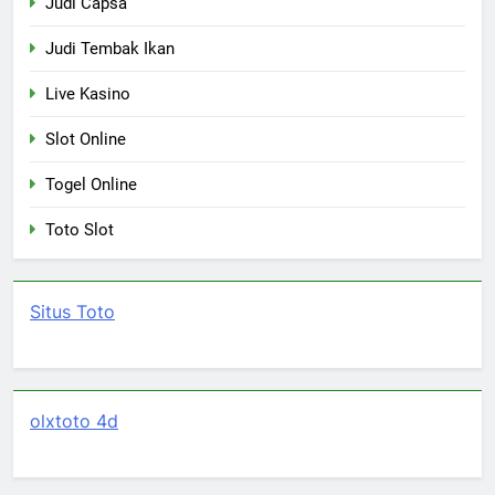
Judi Capsa
Judi Tembak Ikan
Live Kasino
Slot Online
Togel Online
Toto Slot
Situs Toto
olxtoto 4d