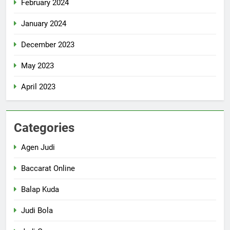
February 2024
January 2024
December 2023
May 2023
April 2023
Categories
Agen Judi
Baccarat Online
Balap Kuda
Judi Bola