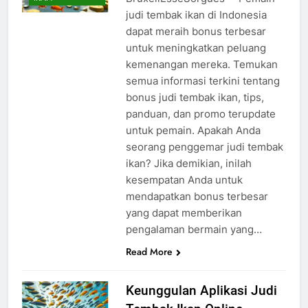
judi tembak ikan di Indonesia
dapat meraih bonus terbesar
untuk meningkatkan peluang
kemenangan mereka. Temukan
semua informasi terkini tentang
bonus judi tembak ikan, tips,
panduan, dan promo terupdate
untuk pemain. Apakah Anda
seorang penggemar judi tembak
ikan? Jika demikian, inilah
kesempatan Anda untuk
mendapatkan bonus terbesar
yang dapat memberikan
pengalaman bermain yang…
Read More
Keunggulan Aplikasi Judi