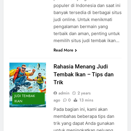
populer di Indonesia dan saat ini
banyak tersedia di berbagai situs
judi online. Untuk menikmati
pengalaman bermain yang
terbaik dan aman, penting untuk
memilih situs judi tembak ikan…
Read More
Rahasia Menang Judi
Tembak Ikan – Tips dan
Trik
admin
2 years
JUDI TEMBAK
ago
0
13 mins
IKAN
Pada bagian ini, kami akan
membahas beberapa tips dan
trik yang dapat Anda gunakan
untuk meningkatkan peluang