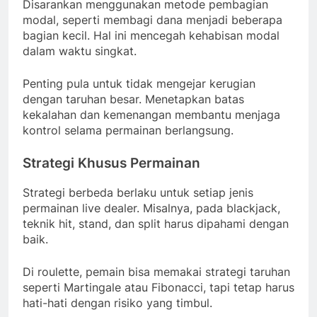
Disarankan menggunakan metode pembagian
modal, seperti membagi dana menjadi beberapa
bagian kecil. Hal ini mencegah kehabisan modal
dalam waktu singkat.
Penting pula untuk tidak mengejar kerugian
dengan taruhan besar. Menetapkan batas
kekalahan dan kemenangan membantu menjaga
kontrol selama permainan berlangsung.
Strategi Khusus Permainan
Strategi berbeda berlaku untuk setiap jenis
permainan live dealer. Misalnya, pada blackjack,
teknik hit, stand, dan split harus dipahami dengan
baik.
Di roulette, pemain bisa memakai strategi taruhan
seperti Martingale atau Fibonacci, tapi tetap harus
hati-hati dengan risiko yang timbul.