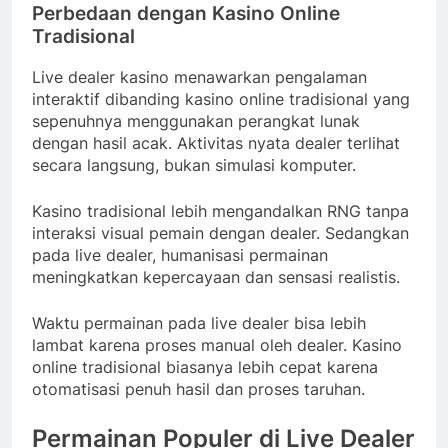
Perbedaan dengan Kasino Online
Tradisional
Live dealer kasino menawarkan pengalaman
interaktif dibanding kasino online tradisional yang
sepenuhnya menggunakan perangkat lunak
dengan hasil acak. Aktivitas nyata dealer terlihat
secara langsung, bukan simulasi komputer.
Kasino tradisional lebih mengandalkan RNG tanpa
interaksi visual pemain dengan dealer. Sedangkan
pada live dealer, humanisasi permainan
meningkatkan kepercayaan dan sensasi realistis.
Waktu permainan pada live dealer bisa lebih
lambat karena proses manual oleh dealer. Kasino
online tradisional biasanya lebih cepat karena
otomatisasi penuh hasil dan proses taruhan.
Permainan Populer di Live Dealer