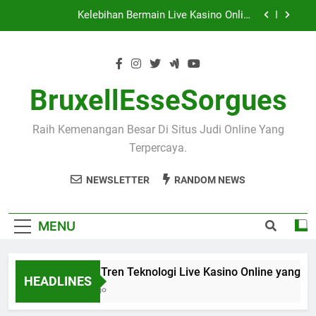
Skip
Analisis dan Manfaatnya
Cara Mengelola Modal Bermain Live Kasino
to
Online Agar Tetap Bertahan Lama di Tahun 2026
content
Daftar Game Live Kasino Online Paling
Menguntungkan dengan Jackpot Terbesar 2026:
Panduan Lengkap untuk Menang Besar
Analisis Tren Teknologi Live Kasino Online yang
Mengubah Pengalaman Bermain 2026 Dengan
BruxellEsseSorgues
Inovasi Terkini
Kelebihan Bermain Live Kasino Online
Dibandingkan Kasino Konvensional di 2026:
Raih Kemenangan Besar Di Situs Judi Online Yang
Analisis dan Manfaatnya
Cara Mengelola Modal Bermain Live Kasino
Terpercaya.
Online Agar Tetap Bertahan Lama di Tahun 2026
Daftar Game Live Kasino Online Paling
NEWSLETTER
RANDOM NEWS
Menguntungkan dengan Jackpot Terbesar 2026:
Panduan Lengkap untuk Menang Besar
MENU
Analisis Tren Teknologi Live Kasino Online yang Men
HEADLINES
5 Hours Ago