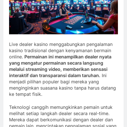
Live dealer kasino menggabungkan pengalaman
kasino tradisional dengan kenyamanan bermain
online.
Permainan ini menampilkan dealer nyata
yang mengatur permainan secara langsung
melalui streaming video, memberikan sensasi
interaktif dan transparansi dalam taruhan.
Ini
menjadi pilihan populer bagi mereka yang
menginginkan suasana kasino tanpa harus datang
ke tempat fisik.
Teknologi canggih memungkinkan pemain untuk
melihat setiap langkah dealer secara real-time.
Mereka dapat berkomunikasi dengan dealer dan
pemain lain, menciptakan pengalaman sosial yang