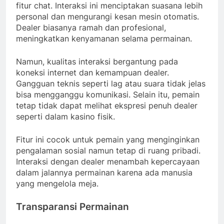
fitur chat. Interaksi ini menciptakan suasana lebih
personal dan mengurangi kesan mesin otomatis.
Dealer biasanya ramah dan profesional,
meningkatkan kenyamanan selama permainan.
Namun, kualitas interaksi bergantung pada
koneksi internet dan kemampuan dealer.
Gangguan teknis seperti lag atau suara tidak jelas
bisa mengganggu komunikasi. Selain itu, pemain
tetap tidak dapat melihat ekspresi penuh dealer
seperti dalam kasino fisik.
Fitur ini cocok untuk pemain yang menginginkan
pengalaman sosial namun tetap di ruang pribadi.
Interaksi dengan dealer menambah kepercayaan
dalam jalannya permainan karena ada manusia
yang mengelola meja.
Transparansi Permainan