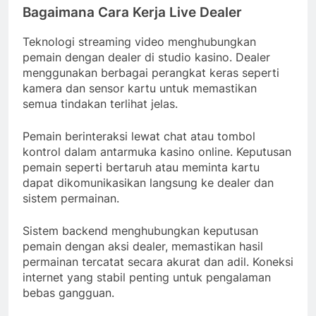
Bagaimana Cara Kerja Live Dealer
Teknologi streaming video menghubungkan
pemain dengan dealer di studio kasino. Dealer
menggunakan berbagai perangkat keras seperti
kamera dan sensor kartu untuk memastikan
semua tindakan terlihat jelas.
Pemain berinteraksi lewat chat atau tombol
kontrol dalam antarmuka kasino online. Keputusan
pemain seperti bertaruh atau meminta kartu
dapat dikomunikasikan langsung ke dealer dan
sistem permainan.
Sistem backend menghubungkan keputusan
pemain dengan aksi dealer, memastikan hasil
permainan tercatat secara akurat dan adil. Koneksi
internet yang stabil penting untuk pengalaman
bebas gangguan.