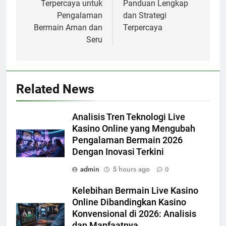
Terpercaya untuk
Panduan Lengkap
Pengalaman
dan Strategi
Bermain Aman dan
Terpercaya
Seru
Related News
Analisis Tren Teknologi Live
Kasino Online yang Mengubah
Pengalaman Bermain 2026
Dengan Inovasi Terkini
admin
5 hours ago
0
Kelebihan Bermain Live Kasino
Online Dibandingkan Kasino
Konvensional di 2026: Analisis
dan Manfaatnya