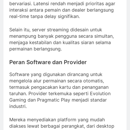
bervariasi. Latensi rendah menjadi prioritas agar
interaksi antara pemain dan dealer berlangsung
real-time tanpa delay signifikan.
Selain itu, server streaming didesain untuk
menampung banyak pengguna secara simultan,
menjaga kestabilan dan kualitas siaran selama
permainan berlangsung.
Peran Software dan Provider
Software yang digunakan dirancang untuk
mengelola alur permainan secara otomatis,
termasuk pengacakan kartu dan penanganan
taruhan. Provider terkemuka seperti Evolution
Gaming dan Pragmatic Play menjadi standar
industri.
Mereka menyediakan platform yang mudah
diakses lewat berbagai perangkat, dari desktop