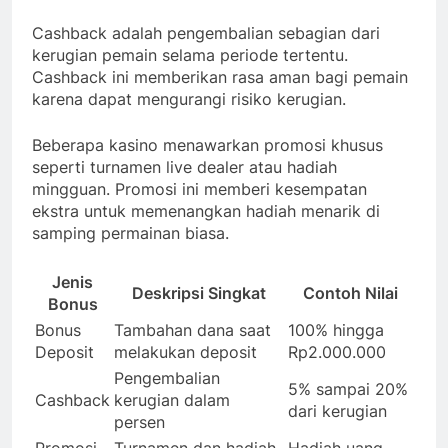
Cashback adalah pengembalian sebagian dari
kerugian pemain selama periode tertentu.
Cashback ini memberikan rasa aman bagi pemain
karena dapat mengurangi risiko kerugian.
Beberapa kasino menawarkan promosi khusus
seperti turnamen live dealer atau hadiah
mingguan. Promosi ini memberi kesempatan
ekstra untuk memenangkan hadiah menarik di
samping permainan biasa.
Jenis
Deskripsi Singkat
Contoh Nilai
Bonus
Bonus
Tambahan dana saat
100% hingga
Deposit
melakukan deposit
Rp2.000.000
Pengembalian
5% sampai 20%
Cashback
kerugian dalam
dari kerugian
persen