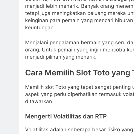
menjadi lebih menarik. Banyak orang menem
tetapi juga meningkatkan peluang mereka u
keinginan para pemain yang mencari hibura
keuntungan.
Menjalani pengalaman bermain yang seru da
orang. Untuk pemain yang ingin mencoba keb
menjadi pilihan yang menarik.
Cara Memilih Slot Toto yang 
Memilih slot Toto yang tepat sangat pentin
aspek yang perlu diperhatikan termasuk volati
ditawarkan.
Mengerti Volatilitas dan RTP
Volatilitas adalah seberapa besar risiko yang