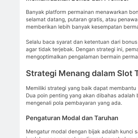
Banyak platform permainan menawarkan bonu
selamat datang, putaran gratis, atau penaw
memberikan lebih banyak kesempatan berma
Selalu baca syarat dan ketentuan dari bonus
agar tidak terjebak. Dengan strategi ini, p
mengoptimalkan pengalaman bermain permai
Strategi Menang dalam Slot 
Memiliki strategi yang baik dapat membantu
Dua poin penting yang akan dibahas adalah
mengenali pola pembayaran yang ada.
Pengaturan Modal dan Taruhan
Mengatur modal dengan bijak adalah kunci s