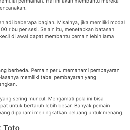
memulai permainan. Hal ini akan membantu mereka
rencanakan.
adi beberapa bagian. Misalnya, jika memiliki modal
100 ribu per sesi. Selain itu, menetapkan batasan
kecil di awal dapat membantu pemain lebih lama
 yang berbeda. Pemain perlu memahami pembayaran
 biasanya memiliki tabel pembayaran yang
angkan.
ang sering muncul. Mengamati pola ini bisa
t untuk bertaruh lebih besar. Banyak pemain
ang dipahami meningkatkan peluang untuk menang.
t Toto