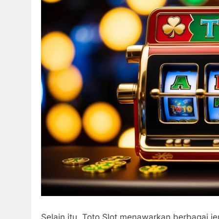
Selain itu, Toto Slot menawarkan berbagai