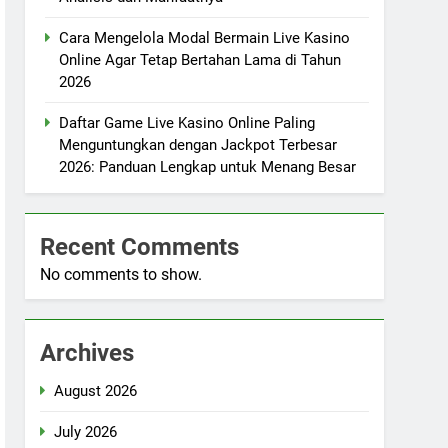
Cara Mengelola Modal Bermain Live Kasino
Online Agar Tetap Bertahan Lama di Tahun
2026
Daftar Game Live Kasino Online Paling
Menguntungkan dengan Jackpot Terbesar
2026: Panduan Lengkap untuk Menang Besar
Recent Comments
No comments to show.
Archives
August 2026
July 2026