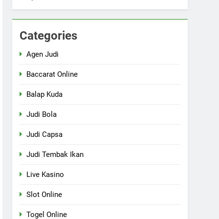
Categories
Agen Judi
Baccarat Online
Balap Kuda
Judi Bola
Judi Capsa
Judi Tembak Ikan
Live Kasino
Slot Online
Togel Online