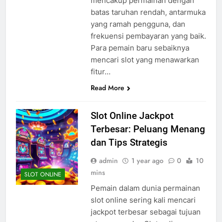
mencakup permainan dengan
batas taruhan rendah, antarmuka
yang ramah pengguna, dan
frekuensi pembayaran yang baik.
Para pemain baru sebaiknya
mencari slot yang menawarkan
fitur…
Read More
Slot Online Jackpot
Terbesar: Peluang Menang
dan Tips Strategis
admin
1 year ago
0
10
mins
SLOT ONLINE
Pemain dalam dunia permainan
slot online sering kali mencari
jackpot terbesar sebagai tujuan