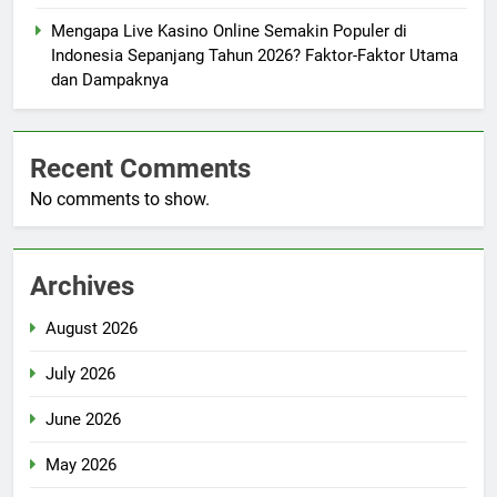
Mengapa Live Kasino Online Semakin Populer di
Indonesia Sepanjang Tahun 2026? Faktor-Faktor Utama
dan Dampaknya
Recent Comments
No comments to show.
Archives
August 2026
July 2026
June 2026
May 2026