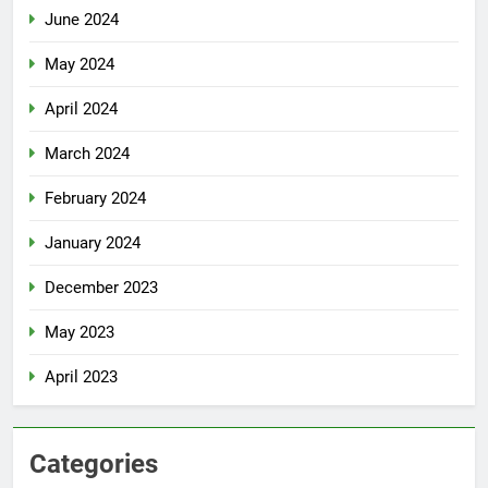
June 2024
May 2024
April 2024
March 2024
February 2024
January 2024
December 2023
May 2023
April 2023
Categories