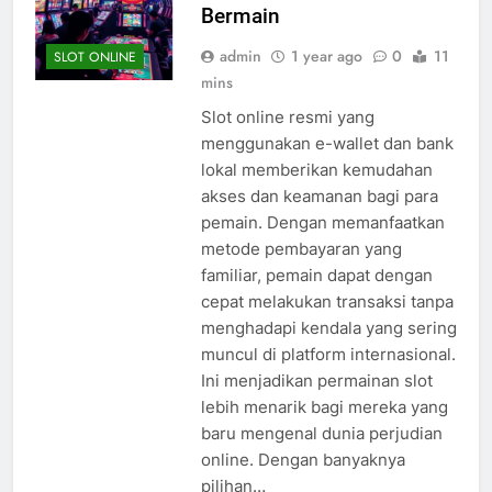
Bermain
admin
1 year ago
0
11
SLOT ONLINE
mins
Slot online resmi yang
menggunakan e-wallet dan bank
lokal memberikan kemudahan
akses dan keamanan bagi para
pemain. Dengan memanfaatkan
metode pembayaran yang
familiar, pemain dapat dengan
cepat melakukan transaksi tanpa
menghadapi kendala yang sering
muncul di platform internasional.
Ini menjadikan permainan slot
lebih menarik bagi mereka yang
baru mengenal dunia perjudian
online. Dengan banyaknya
pilihan…