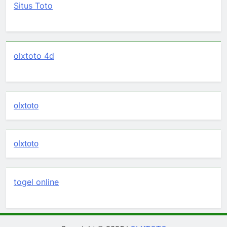
Situs Toto
olxtoto 4d
olxtoto
olxtoto
togel online