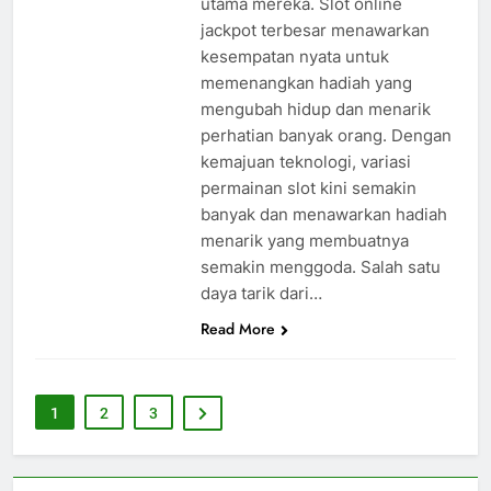
utama mereka. Slot online
jackpot terbesar menawarkan
kesempatan nyata untuk
memenangkan hadiah yang
mengubah hidup dan menarik
perhatian banyak orang. Dengan
kemajuan teknologi, variasi
permainan slot kini semakin
banyak dan menawarkan hadiah
menarik yang membuatnya
semakin menggoda. Salah satu
daya tarik dari…
Read More
1
2
3