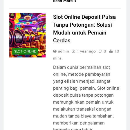
Read More
Slot Online Deposit Pulsa
Tanpa Potongan: Solusi
Mudah untuk Pemain
Cerdas
admin
1 year ago
0
10
SLOT ONLINE
mins
Dalam dunia permainan slot
online, metode pembayaran
yang efisien menjadi sangat
penting bagi pemain. Slot online
deposit pulsa tanpa potongan
memungkinkan pemain untuk
melakukan transaksi dengan
mudah tanpa biaya tambahan,
memberikan pengalaman
bermain yang lebih