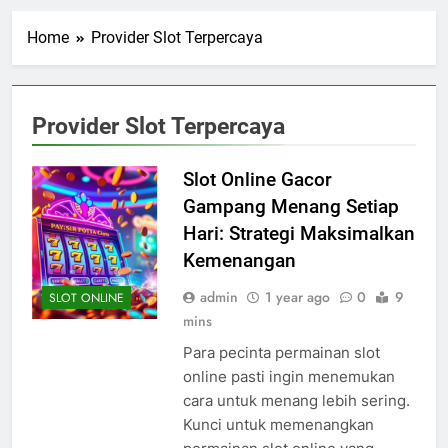
Home
Provider Slot Terpercaya
Provider Slot Terpercaya
Slot Online Gacor
Gampang Menang Setiap
Hari: Strategi Maksimalkan
Kemenangan
admin
1 year ago
0
9
SLOT ONLINE
mins
Para pecinta permainan slot
online pasti ingin menemukan
cara untuk menang lebih sering.
Kunci untuk memenangkan