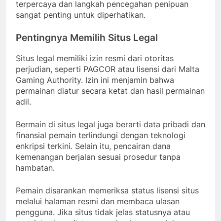
terpercaya dan langkah pencegahan penipuan
sangat penting untuk diperhatikan.
Pentingnya Memilih Situs Legal
Situs legal memiliki izin resmi dari otoritas
perjudian, seperti PAGCOR atau lisensi dari Malta
Gaming Authority. Izin ini menjamin bahwa
permainan diatur secara ketat dan hasil permainan
adil.
Bermain di situs legal juga berarti data pribadi dan
finansial pemain terlindungi dengan teknologi
enkripsi terkini. Selain itu, pencairan dana
kemenangan berjalan sesuai prosedur tanpa
hambatan.
Pemain disarankan memeriksa status lisensi situs
melalui halaman resmi dan membaca ulasan
pengguna. Jika situs tidak jelas statusnya atau