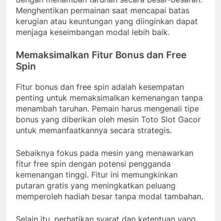
Menghentikan permainan saat mencapai batas
kerugian atau keuntungan yang diinginkan dapat
menjaga keseimbangan modal lebih baik.
Memaksimalkan Fitur Bonus dan Free
Spin
Fitur bonus dan free spin adalah kesempatan
penting untuk memaksimalkan kemenangan tanpa
menambah taruhan. Pemain harus mengenali tipe
bonus yang diberikan oleh mesin Toto Slot Gacor
untuk memanfaatkannya secara strategis.
Sebaiknya fokus pada mesin yang menawarkan
fitur free spin dengan potensi pengganda
kemenangan tinggi. Fitur ini memungkinkan
putaran gratis yang meningkatkan peluang
memperoleh hadiah besar tanpa modal tambahan.
Selain itu, perhatikan syarat dan ketentuan yang