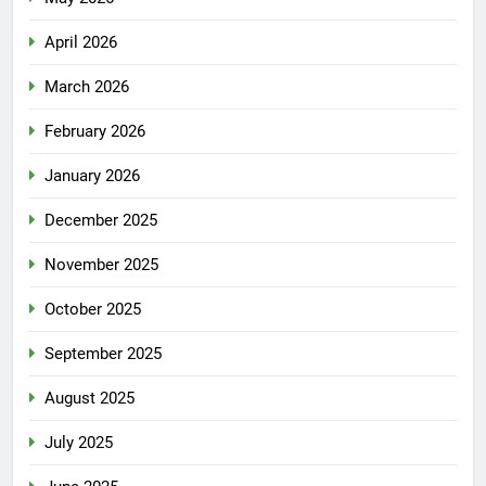
April 2026
March 2026
February 2026
January 2026
December 2025
November 2025
October 2025
September 2025
August 2025
July 2025