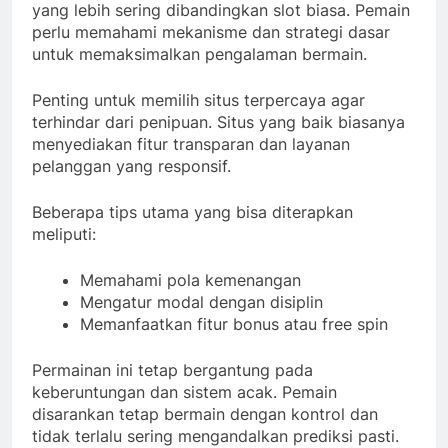
yang lebih sering dibandingkan slot biasa. Pemain
perlu memahami mekanisme dan strategi dasar
untuk memaksimalkan pengalaman bermain.
Penting untuk memilih situs terpercaya agar
terhindar dari penipuan. Situs yang baik biasanya
menyediakan fitur transparan dan layanan
pelanggan yang responsif.
Beberapa tips utama yang bisa diterapkan
meliputi:
Memahami pola kemenangan
Mengatur modal dengan disiplin
Memanfaatkan fitur bonus atau free spin
Permainan ini tetap bergantung pada
keberuntungan dan sistem acak. Pemain
disarankan tetap bermain dengan kontrol dan
tidak terlalu sering mengandalkan prediksi pasti.