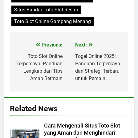
Situs Bandar Toto Slot Resmi
Toto Slot Online Gampang Menang
Previous:
Next:
Post
navigation
Toto Slot Online
Togel Online 2025:
Terpercaya: Panduan
Panduan Terpercaya
Lengkap dan Tips
dan Strategi Terbaru
Aman Bermain
untuk Pemain
Related News
Cara Mengenali Situs Toto Slot
yang Aman dan Menghindari