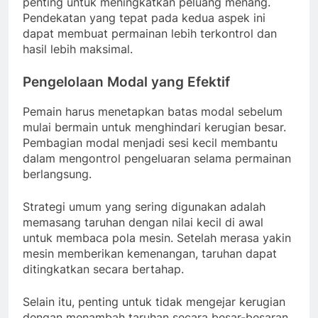
penting untuk meningkatkan peluang menang.
Pendekatan yang tepat pada kedua aspek ini
dapat membuat permainan lebih terkontrol dan
hasil lebih maksimal.
Pengelolaan Modal yang Efektif
Pemain harus menetapkan batas modal sebelum
mulai bermain untuk menghindari kerugian besar.
Pembagian modal menjadi sesi kecil membantu
dalam mengontrol pengeluaran selama permainan
berlangsung.
Strategi umum yang sering digunakan adalah
memasang taruhan dengan nilai kecil di awal
untuk membaca pola mesin. Setelah merasa yakin
mesin memberikan kemenangan, taruhan dapat
ditingkatkan secara bertahap.
Selain itu, penting untuk tidak mengejar kerugian
dengan menambah taruhan secara besar-besaran.