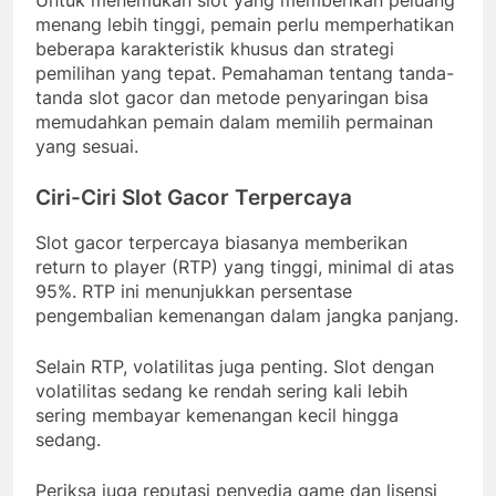
menang lebih tinggi, pemain perlu memperhatikan
beberapa karakteristik khusus dan strategi
pemilihan yang tepat. Pemahaman tentang tanda-
tanda slot gacor dan metode penyaringan bisa
memudahkan pemain dalam memilih permainan
yang sesuai.
Ciri-Ciri Slot Gacor Terpercaya
Slot gacor terpercaya biasanya memberikan
return to player (RTP) yang tinggi, minimal di atas
95%. RTP ini menunjukkan persentase
pengembalian kemenangan dalam jangka panjang.
Selain RTP, volatilitas juga penting. Slot dengan
volatilitas sedang ke rendah sering kali lebih
sering membayar kemenangan kecil hingga
sedang.
Periksa juga reputasi penyedia game dan lisensi