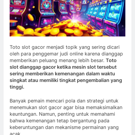
Toto slot gacor menjadi topik yang sering dicari
oleh para penggemar judi online karena dianggap
memberikan peluang menang lebih besar.
Toto
slot dianggap gacor ketika mesin slot tersebut
sering memberikan kemenangan dalam waktu
singkat atau memiliki tingkat pengembalian yang
tinggi.
Banyak pemain mencari pola dan strategi untuk
menemukan slot gacor agar bisa memaksimalkan
keuntungan. Namun, penting untuk memahami
bahwa kemenangan tetap bergantung pada
keberuntungan dan mekanisme permainan yang
acak.