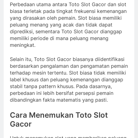
Perbedaan utama antara Toto Slot Gacor dan slot
biasa terletak pada tingkat frekuensi kemenangan
yang dirasakan oleh pemain. Slot biasa memiliki
peluang menang yang acak dan tidak dapat
diprediksi, sementara Toto Slot Gacor dianggap
memiliki periode di mana peluang menang
meningkat.
Selain itu, Toto Slot Gacor biasanya diidentifikasi
berdasarkan pengalaman dan pengamatan pemain
terhadap mesin tertentu. Slot biasa tidak memiliki
label khusus dan peluang kemenangan dianggap
stabil tanpa pattern khusus. Pada dasarnya,
perbedaan ini lebih bersifat persepsi pemain
dibandingkan fakta matematis yang pasti.
Cara Menemukan Toto Slot
Gacor
Untuk menemukan slot yang memberikan peluang