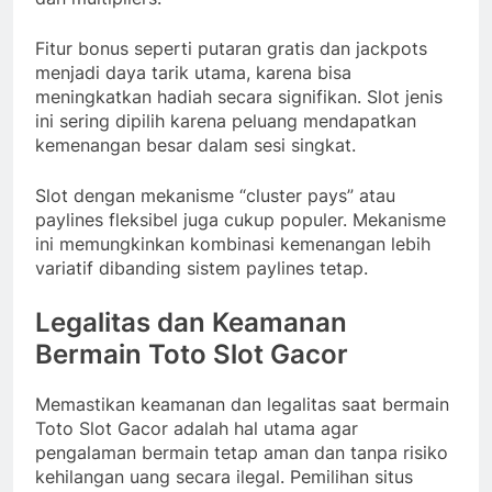
Fitur bonus seperti putaran gratis dan jackpots
menjadi daya tarik utama, karena bisa
meningkatkan hadiah secara signifikan. Slot jenis
ini sering dipilih karena peluang mendapatkan
kemenangan besar dalam sesi singkat.
Slot dengan mekanisme “cluster pays” atau
paylines fleksibel juga cukup populer. Mekanisme
ini memungkinkan kombinasi kemenangan lebih
variatif dibanding sistem paylines tetap.
Legalitas dan Keamanan
Bermain Toto Slot Gacor
Memastikan keamanan dan legalitas saat bermain
Toto Slot Gacor adalah hal utama agar
pengalaman bermain tetap aman dan tanpa risiko
kehilangan uang secara ilegal. Pemilihan situs