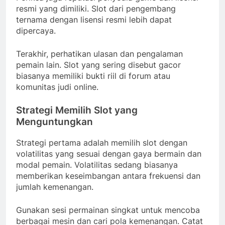
resmi yang dimiliki. Slot dari pengembang
ternama dengan lisensi resmi lebih dapat
dipercaya.
Terakhir, perhatikan ulasan dan pengalaman
pemain lain. Slot yang sering disebut gacor
biasanya memiliki bukti riil di forum atau
komunitas judi online.
Strategi Memilih Slot yang
Menguntungkan
Strategi pertama adalah memilih slot dengan
volatilitas yang sesuai dengan gaya bermain dan
modal pemain. Volatilitas sedang biasanya
memberikan keseimbangan antara frekuensi dan
jumlah kemenangan.
Gunakan sesi permainan singkat untuk mencoba
berbagai mesin dan cari pola kemenangan. Catat