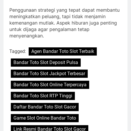
Penggunaan strategi yang tepat dapat membantu
meningkatkan peluang, tapi tidak menjamin
kemenangan mutlak. Aspek hiburan juga penting
untuk dijaga agar pengalaman tetap
menyenangkan.
Tagged:
Agen Bandar Toto Slot Terbaik
Bandar Toto Slot Deposit Pulsa
Bandar Toto Slot Jackpot Terbesar
Bandar Toto Slot Online Terpercaya
Bandar Toto Slot RTP Tinggi
Daftar Bandar Toto Slot Gacor
Game Slot Online Bandar Toto
Link Resmi Bandar Toto Slot Gacor