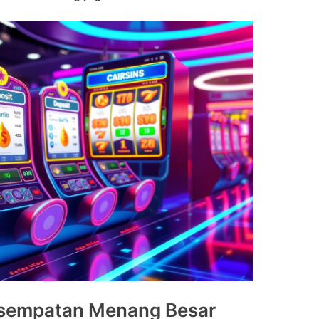
esempatan Menang Besar