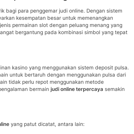
ik bagi para penggemar judi online. Dengan sistem
awarkan kesempatan besar untuk memenangkan
jenis permainan slot dengan peluang menang yang
sangat bergantung pada kombinasi simbol yang tepat
ainan kasino yang menggunakan sistem deposit pulsa.
ain untuk bertaruh dengan menggunakan pulsa dari
main tidak perlu repot menggunakan metode
 pengalaman bermain
judi online terpercaya
semakin
line
yang patut dicatat, antara lain: