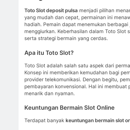
Toto Slot deposit pulsa
menjadi pilihan menar
yang mudah dan cepat, permainan ini men
hadiah. Pemain dapat menemukan berbagai 
menggiurkan. Keberhasilan dalam Toto Slot 
serta strategi bermain yang cerdas.
Apa itu Toto Slot?
Toto Slot adalah salah satu aspek dari perm
Konsep ini memberikan kemudahan bagi pem
provider telekomunikasi. Dengan begitu, pe
pembayaran konvensional. Hal ini membuat
menarik dan nyaman.
Keuntungan Bermain Slot Online
Terdapat banyak
keuntungan bermain slot on