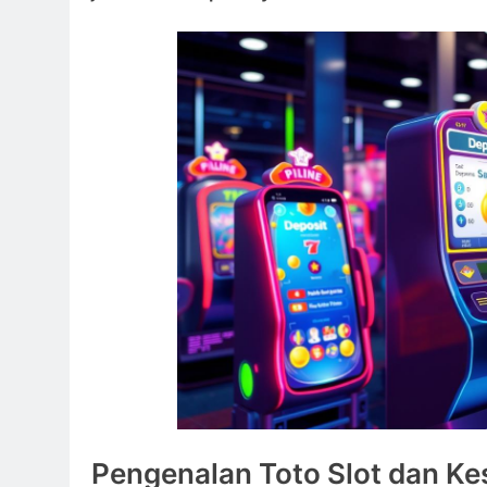
Pengenalan Toto Slot dan K