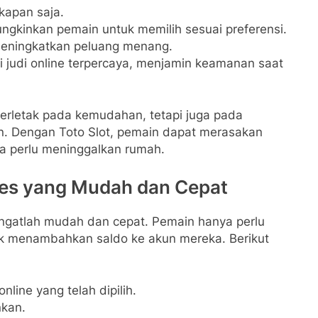
kapan saja.
gkinkan pemain untuk memilih sesuai preferensi.
meningkatkan peluang menang.
 judi online terpercaya, menjamin keamanan saat
terletak pada kemudahan, tetapi juga pada
n. Dengan Toto Slot, pemain dapat merasakan
pa perlu meninggalkan rumah.
oses yang Mudah dan Cepat
angatlah mudah dan cepat. Pemain hanya perlu
k menambahkan saldo ke akun mereka. Berikut
nline yang telah dipilih.
nkan.