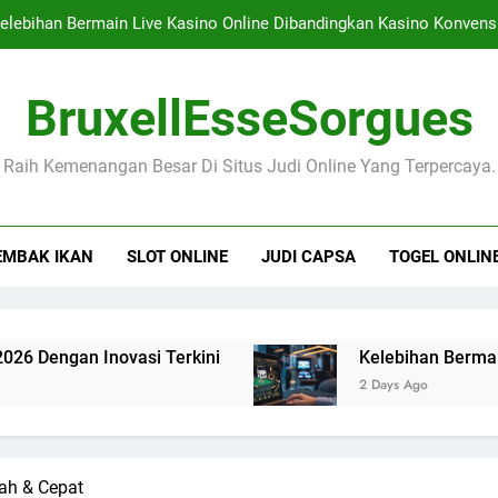
elebihan Bermain Live Kasino Online Dibandingkan Kasino Konvensi
Cara Mengelola Modal Bermain Live Kasino Online Ag
BruxellEsseSorgues
Daftar Game Live Kasino Online Paling Menguntungkan dengan Ja
Raih Kemenangan Besar Di Situs Judi Online Yang Terpercaya.
Analisis Tren Teknologi Live Kasino Online yang Mengubah Pe
elebihan Bermain Live Kasino Online Dibandingkan Kasino Konvensi
EMBAK IKAN
SLOT ONLINE
JUDI CAPSA
TOGEL ONLIN
Cara Mengelola Modal Bermain Live Kasino Online Ag
Daftar Game Live Kasino Online Paling Menguntungkan dengan Ja
i Terkini
Kelebihan Bermain Live Kasino Onli
2 Days Ago
ah & Cepat