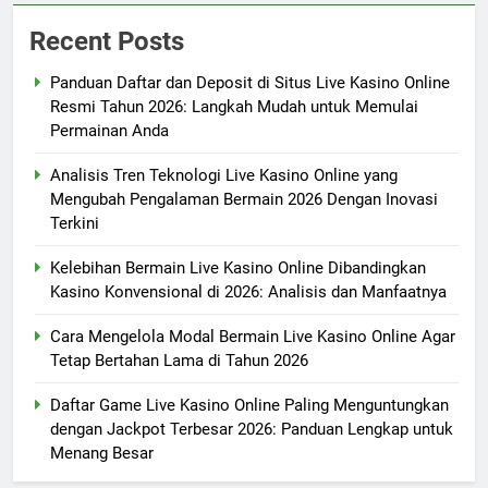
Recent Posts
Panduan Daftar dan Deposit di Situs Live Kasino Online
Resmi Tahun 2026: Langkah Mudah untuk Memulai
Permainan Anda
Analisis Tren Teknologi Live Kasino Online yang
Mengubah Pengalaman Bermain 2026 Dengan Inovasi
Terkini
Kelebihan Bermain Live Kasino Online Dibandingkan
Kasino Konvensional di 2026: Analisis dan Manfaatnya
Cara Mengelola Modal Bermain Live Kasino Online Agar
Tetap Bertahan Lama di Tahun 2026
Daftar Game Live Kasino Online Paling Menguntungkan
dengan Jackpot Terbesar 2026: Panduan Lengkap untuk
Menang Besar