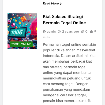
Read More
Kiat Sukses Strategi
Bermain Togel Online
admin
2 years ago
0
9
mins
Permainan togel online semakin
TOGEL ONLINE
populer di kalangan masyarakat
Indonesia. Dalam artikel ini, kita
akan membahas berbagai kiat
dan strategi bermain togel
online yang dapat membantu
meningkatkan peluang untuk
cara menang togel. Dengan
pemahaman yang mendalam
mengenai cara kerja togel,
pemain bisa menerapkan trik