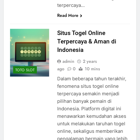
terpercaya…
Read More
Situs Togel Online
Terpercaya & Aman di
Indonesia
admin
2 years
ago
0
10 mins
TOTO SLOT
Dalam beberapa tahun terakhir,
fenomena situs togel online
terpercaya semakin menjadi
pilihan banyak pemain di
Indonesia. Platform digital ini
menawarkan kemudahan akses
untuk melakukan taruhan togel
online, sekaligus memberikan
pengalaman bermain yang lebih