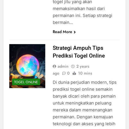
togel jitu yang akan
memaksimalkan hasil dari
permainan ini. Setiap strategi
bermain…
Read More
Strategi Ampuh Tips
Prediksi Togel Online
admin
2 years
ago
0
10 mins
Di dunia perjudian modern, tips
TOGEL ONLINE
prediksi togel online semakin
banyak dicari oleh para pemain
untuk meningkatkan peluang
mereka dalam memenangkan
permainan. Dengan kemajuan
teknologi dan akses yang lebih