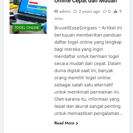
Online Cepat dan Mudah
admin
2 years ago
0
9
mins
BruxellEsseSorgues – Artikel ini
TOGEL ONLINE
bertujuan memberikan panduan
daftar togel online yang lengkap
bagi mereka yang ingin
mendaftar untuk bermain togel
secara mudah dan cepat. Dalam
dunia digital saat ini, banyak
orang memilih togel online
sebagai salah satu alternatif
untuk menikmati permainan ini.
Oleh karena itu, informasi yang
tepat dan akurat sangat penting
untuk memastikan pengalaman…
Read More