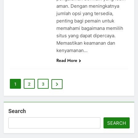
aman. Dengan meningkatnya
jumlah opsi yang tersedia,
penting bagi pemain untuk
memahami bagaimana memilih
situs yang dapat dipercaya.
Memastikan keamanan dan
kenyamanan…
Read More
1
2
3
Search
SEARCH