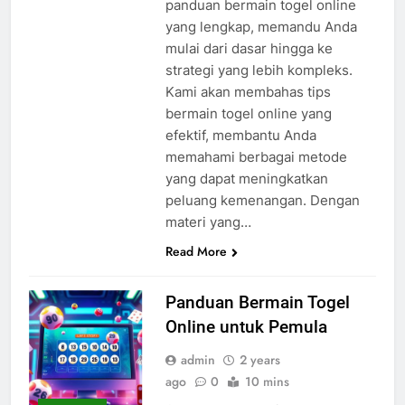
panduan bermain togel online
yang lengkap, memandu Anda
mulai dari dasar hingga ke
strategi yang lebih kompleks.
Kami akan membahas tips
bermain togel online yang
efektif, membantu Anda
memahami berbagai metode
yang dapat meningkatkan
peluang kemenangan. Dengan
materi yang…
Read More
Panduan Bermain Togel
Online untuk Pemula
admin
2 years
ago
0
10 mins