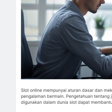
Slot online mempunyai aturan dasar dan me
pengalaman bermain. Pengetahuan tentang je
digunakan dalam dunia slot dapat membantu