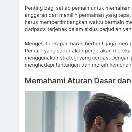
Penting bagi setiap pemain untuk memahami
anggaran dan memilih permainan yang tepat b
harus mempertimbangkan waktu bermain mere
daripada terjebak dalam siklus perjudian ya
Mengetahui kapan harus berhenti juga merup
Pemain yang sadar akan pergerakan mereka
menggunakan strategi yang cerdas. Dengan p
menghadapi tantangan dan meraih kemenan
Memahami Aturan Dasar dan C