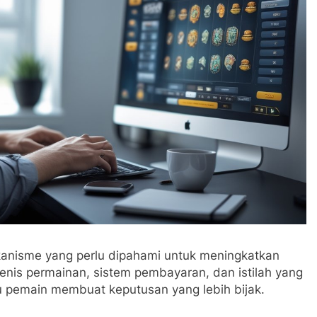
kanisme yang perlu dipahami untuk meningkatkan
nis permainan, sistem pembayaran, dan istilah yang
 pemain membuat keputusan yang lebih bijak.