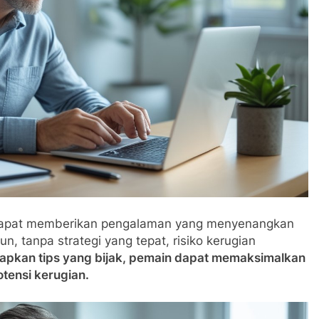
dapat memberikan pengalaman yang menyenangkan
 tanpa strategi yang tepat, risiko kerugian
pkan tips yang bijak, pemain dapat memaksimalkan
tensi kerugian.