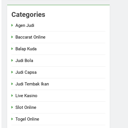
Categories
Agen Judi
Baccarat Online
Balap Kuda
Judi Bola
Judi Capsa
Judi Tembak Ikan
Live Kasino
Slot Online
Togel Online