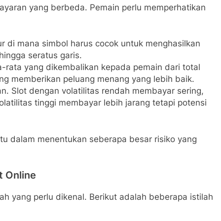
mbayaran yang berbeda. Pemain perlu memperhatikan
ur di mana simbol harus cocok untuk menghasilkan
hingga seratus garis.
a-rata yang dikembalikan kepada pemain dari total
rung memberikan peluang menang yang lebih baik.
an. Slot dengan volatilitas rendah membayar sering,
olatilitas tinggi membayar lebih jarang tetapi potensi
 dalam menentukan seberapa besar risiko yang
t Online
lah yang perlu dikenal. Berikut adalah beberapa istilah