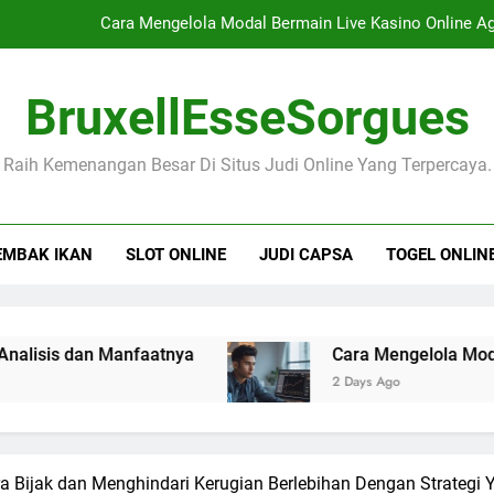
Cara Mengelola Modal Bermain Live Kasino Online Ag
Daftar Game Live Kasino Online Paling Menguntungkan dengan Ja
BruxellEsseSorgues
ngapa Live Kasino Online Semakin Populer di Indonesia Sepanjang
Raih Kemenangan Besar Di Situs Judi Online Yang Terpercaya.
elebihan Bermain Live Kasino Online Dibandingkan Kasino Konvensi
Cara Mengelola Modal Bermain Live Kasino Online Ag
EMBAK IKAN
SLOT ONLINE
JUDI CAPSA
TOGEL ONLIN
Daftar Game Live Kasino Online Paling Menguntungkan dengan Ja
ngapa Live Kasino Online Semakin Populer di Indonesia Sepanjang
tnya
Cara Mengelola Modal Bermain Live Kasi
2 Days Ago
ra Bijak dan Menghindari Kerugian Berlebihan Dengan Strategi 