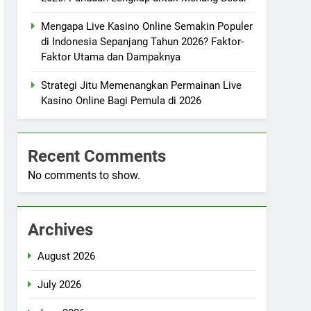
Mengapa Live Kasino Online Semakin Populer
di Indonesia Sepanjang Tahun 2026? Faktor-
Faktor Utama dan Dampaknya
Strategi Jitu Memenangkan Permainan Live
Kasino Online Bagi Pemula di 2026
Recent Comments
No comments to show.
Archives
August 2026
July 2026