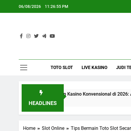
Skip
06/08/2026
11:26:57 PM
to
content
Me
K
TOTO SLOT
LIVE KASINO
JUDI T
Me
bandingkan Kasino Konvensional di 2026: Analisis dan Manfaa
HEADLINES
Home
Slot Online
Tips Bermain Toto Slot Seca