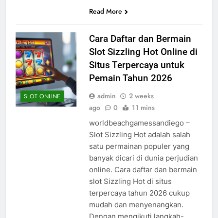
Read More
Cara Daftar dan Bermain
Slot Sizzling Hot Online di
Situs Terpercaya untuk
Pemain Tahun 2026
admin
2 weeks
SLOT ONLINE
ago
0
11 mins
worldbeachgamessandiego –
Slot Sizzling Hot adalah salah
satu permainan populer yang
banyak dicari di dunia perjudian
online. Cara daftar dan bermain
slot Sizzling Hot di situs
terpercaya tahun 2026 cukup
mudah dan menyenangkan.
Dengan mengikuti langkah-