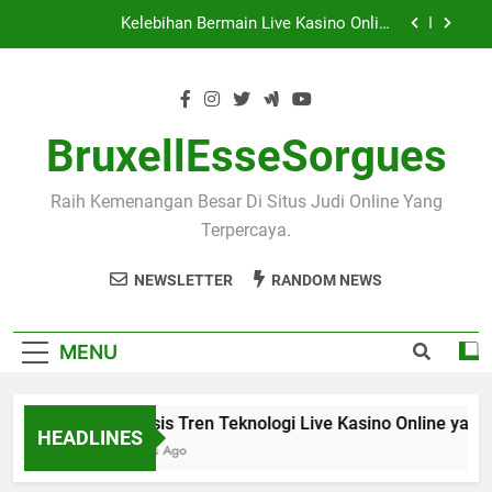
Skip
Inovasi Terkini
Kelebihan Bermain Live Kasino Online
to
Dibandingkan Kasino Konvensional di 2026:
Analisis dan Manfaatnya
content
Cara Mengelola Modal Bermain Live Kasino
Online Agar Tetap Bertahan Lama di Tahun 2026
Daftar Game Live Kasino Online Paling
Menguntungkan dengan Jackpot Terbesar 2026:
BruxellEsseSorgues
Panduan Lengkap untuk Menang Besar
Analisis Tren Teknologi Live Kasino Online yang
Mengubah Pengalaman Bermain 2026 Dengan
Raih Kemenangan Besar Di Situs Judi Online Yang
Inovasi Terkini
Kelebihan Bermain Live Kasino Online
Terpercaya.
Dibandingkan Kasino Konvensional di 2026:
Analisis dan Manfaatnya
Cara Mengelola Modal Bermain Live Kasino
NEWSLETTER
RANDOM NEWS
Online Agar Tetap Bertahan Lama di Tahun 2026
Daftar Game Live Kasino Online Paling
Menguntungkan dengan Jackpot Terbesar 2026:
Panduan Lengkap untuk Menang Besar
MENU
Analisis Tren Teknologi Live Kasino Online yang 
HEADLINES
2 Hours Ago