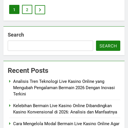
1
2
Search
SEARCH
Recent Posts
Analisis Tren Teknologi Live Kasino Online yang
Mengubah Pengalaman Bermain 2026 Dengan Inovasi
Terkini
Kelebihan Bermain Live Kasino Online Dibandingkan
Kasino Konvensional di 2026: Analisis dan Manfaatnya
Cara Mengelola Modal Bermain Live Kasino Online Agar