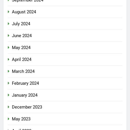
August 2024
July 2024
June 2024
May 2024
April 2024
March 2024
February 2024
January 2024
December 2023
May 2023