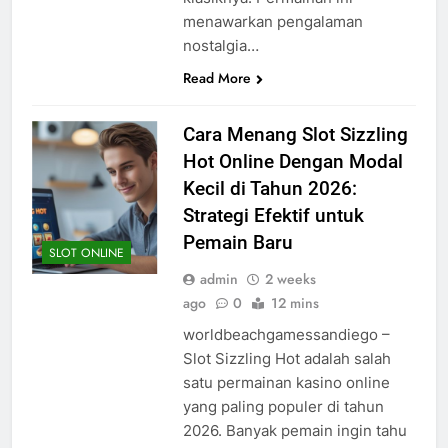
menawarkan pengalaman
nostalgia…
Read More
Cara Menang Slot Sizzling
Hot Online Dengan Modal
Kecil di Tahun 2026:
Strategi Efektif untuk
Pemain Baru
SLOT ONLINE
admin
2 weeks
ago
0
12 mins
worldbeachgamessandiego –
Slot Sizzling Hot adalah salah
satu permainan kasino online
yang paling populer di tahun
2026. Banyak pemain ingin tahu