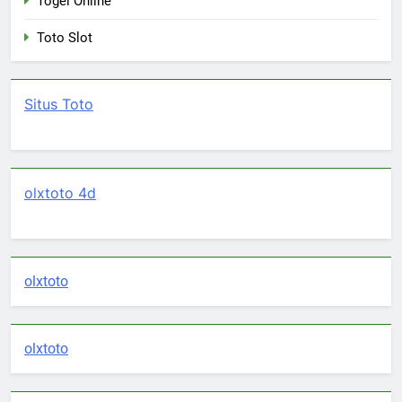
Togel Online
Toto Slot
Situs Toto
olxtoto 4d
olxtoto
olxtoto