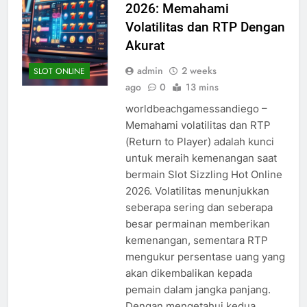
2026: Memahami
Volatilitas dan RTP Dengan
Akurat
admin
2 weeks
SLOT ONLINE
ago
0
13 mins
worldbeachgamessandiego –
Memahami volatilitas dan RTP
(Return to Player) adalah kunci
untuk meraih kemenangan saat
bermain Slot Sizzling Hot Online
2026. Volatilitas menunjukkan
seberapa sering dan seberapa
besar permainan memberikan
kemenangan, sementara RTP
mengukur persentase uang yang
akan dikembalikan kepada
pemain dalam jangka panjang.
Dengan mengetahui kedua