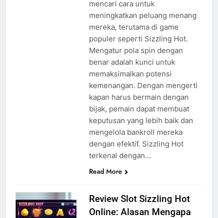
mencari cara untuk
meningkatkan peluang menang
mereka, terutama di game
populer seperti Sizzling Hot.
Mengatur pola spin dengan
benar adalah kunci untuk
memaksimalkan potensi
kemenangan. Dengan mengerti
kapan harus bermain dengan
bijak, pemain dapat membuat
keputusan yang lebih baik dan
mengelola bankroll mereka
dengan efektif. Sizzling Hot
terkenal dengan…
Read More
Review Slot Sizzling Hot
Online: Alasan Mengapa