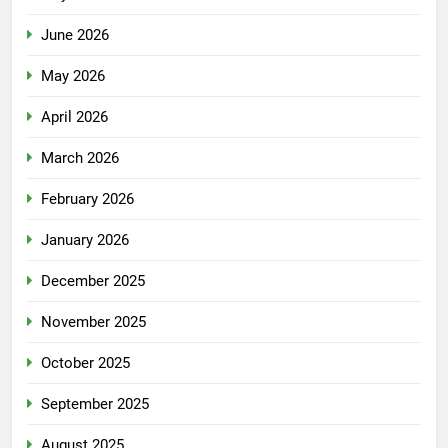
June 2026
May 2026
April 2026
March 2026
February 2026
January 2026
December 2025
November 2025
October 2025
September 2025
August 2025