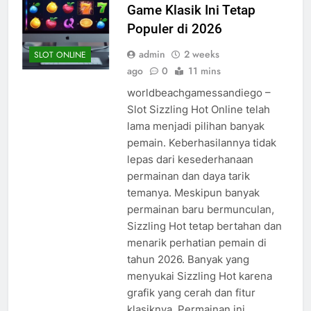
Game Klasik Ini Tetap
Populer di 2026
admin
2 weeks
SLOT ONLINE
ago
0
11 mins
worldbeachgamessandiego –
Slot Sizzling Hot Online telah
lama menjadi pilihan banyak
pemain. Keberhasilannya tidak
lepas dari kesederhanaan
permainan dan daya tarik
temanya. Meskipun banyak
permainan baru bermunculan,
Sizzling Hot tetap bertahan dan
menarik perhatian pemain di
tahun 2026. Banyak yang
menyukai Sizzling Hot karena
grafik yang cerah dan fitur
klasiknya. Permainan ini