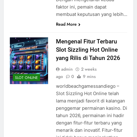
faktor ini, pemain dapat
membuat keputusan yang lebih…
Read More
Mengenal Fitur Terbaru
Slot Sizzling Hot Online
yang Rilis di Tahun 2026
admin
2 weeks
ago
0
9 mins
SLOT ONLINE
worldbeachgamessandiego –
Slot Sizzling Hot Online telah
lama menjadi favorit di kalangan
penggemar permainan kasino. Di
tahun 2026, permainan ini hadir
dengan fitur-fitur terbaru yang
menarik dan inovatif. Fitur-fitur