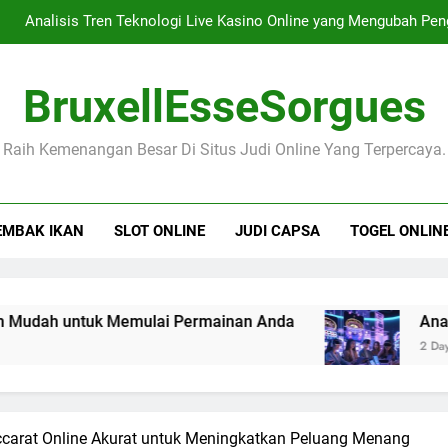
Analisis Tren Teknologi Live Kasino Online yang Mengubah Pe
elebihan Bermain Live Kasino Online Dibandingkan Kasino Konvensi
BruxellEsseSorgues
Cara Mengelola Modal Bermain Live Kasino Online Ag
Raih Kemenangan Besar Di Situs Judi Online Yang Terpercaya.
Panduan Daftar dan Deposit di Situs Live Kasino Online Resmi Ta
Analisis Tren Teknologi Live Kasino Online yang Mengubah Pe
EMBAK IKAN
SLOT ONLINE
JUDI CAPSA
TOGEL ONLIN
elebihan Bermain Live Kasino Online Dibandingkan Kasino Konvensi
Cara Mengelola Modal Bermain Live Kasino Online Ag
mulai Permainan Anda
Analisis Tren Teknolo
2 Days Ago
carat Online Akurat untuk Meningkatkan Peluang Menang