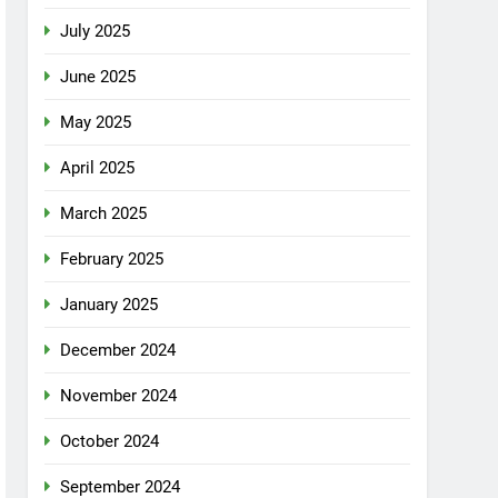
July 2025
June 2025
May 2025
April 2025
March 2025
February 2025
January 2025
December 2024
November 2024
October 2024
September 2024