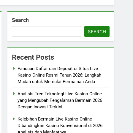
Search
SEARCH
Recent Posts
Panduan Daftar dan Deposit di Situs Live
Kasino Online Resmi Tahun 2026: Langkah
Mudah untuk Memulai Permainan Anda
Analisis Tren Teknologi Live Kasino Online
yang Mengubah Pengalaman Bermain 2026
Dengan Inovasi Terkini
Kelebihan Bermain Live Kasino Online
Dibandingkan Kasino Konvensional di 2026:
Analisis dan Manfaatnya