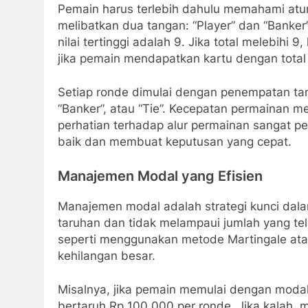
Pemain harus terlebih dahulu memahami atur
melibatkan dua tangan: “Player” dan “Banke
nilai tertinggi adalah 9. Jika total melebihi 9
jika pemain mendapatkan kartu dengan total 
Setiap ronde dimulai dengan penempatan tar
“Banker”, atau “Tie”. Kecepatan permainan 
perhatian terhadap alur permainan sangat 
baik dan membuat keputusan yang cepat.
Manajemen Modal yang Efisien
Manajemen modal adalah strategi kunci dal
taruhan dan tidak melampaui jumlah yang tel
seperti menggunakan metode Martingale ata
kehilangan besar.
Misalnya, jika pemain memulai dengan moda
bertaruh Rp 100.000 per ronde. Jika kalah, 