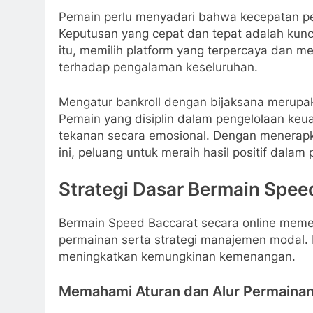
Pemain perlu menyadari bahwa kecepatan p
Keputusan yang cepat dan tepat adalah kunci
itu, memilih platform yang terpercaya dan me
terhadap pengalaman keseluruhan.
Mengatur bankroll dengan bijaksana merupa
Pemain yang disiplin dalam pengelolaan ke
tekanan secara emosional. Dengan menerap
ini, peluang untuk meraih hasil positif dalam
Strategi Dasar Bermain Spee
Bermain Speed Baccarat secara online mem
permainan serta strategi manajemen modal. 
meningkatkan kemungkinan kemenangan.
Memahami Aturan dan Alur Permaina