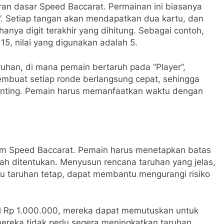
an dasar Speed Baccarat. Permainan ini biasanya
r”. Setiap tangan akan mendapatkan dua kartu, dan
, hanya digit terakhir yang dihitung. Sebagai contoh,
15, nilai yang digunakan adalah 5.
uhan, di mana pemain bertaruh pada “Player”,
membuat setiap ronde berlangsung cepat, sehingga
penting. Pemain harus memanfaatkan waktu dengan
am Speed Baccarat. Pemain harus menetapkan batas
ah ditentukan. Menyusun rencana taruhan yang jelas,
u taruhan tetap, dapat membantu mengurangi risiko
l Rp 1.000.000, mereka dapat memutuskan untuk
mereka tidak perlu segera meningkatkan taruhan,