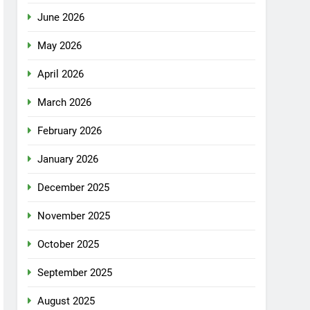
June 2026
May 2026
April 2026
March 2026
February 2026
January 2026
December 2025
November 2025
October 2025
September 2025
August 2025