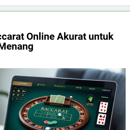
carat Online Akurat untuk
 Menang