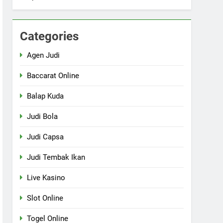
Categories
Agen Judi
Baccarat Online
Balap Kuda
Judi Bola
Judi Capsa
Judi Tembak Ikan
Live Kasino
Slot Online
Togel Online