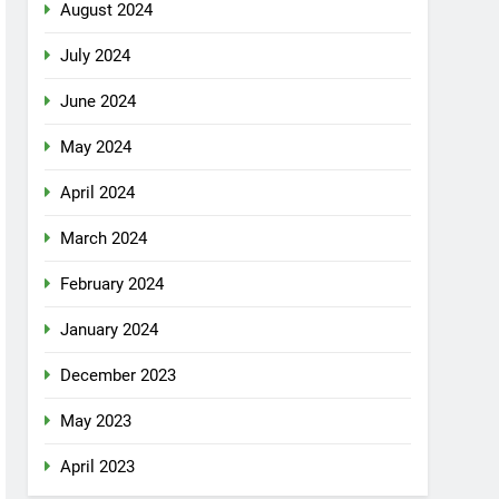
August 2024
July 2024
June 2024
May 2024
April 2024
March 2024
February 2024
January 2024
December 2023
May 2023
April 2023