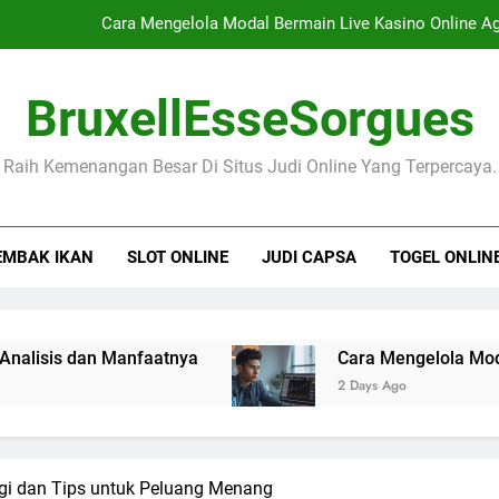
Cara Mengelola Modal Bermain Live Kasino Online Ag
Daftar Game Live Kasino Online Paling Menguntungkan dengan Ja
BruxellEsseSorgues
ngapa Live Kasino Online Semakin Populer di Indonesia Sepanjang
Raih Kemenangan Besar Di Situs Judi Online Yang Terpercaya.
elebihan Bermain Live Kasino Online Dibandingkan Kasino Konvensi
Cara Mengelola Modal Bermain Live Kasino Online Ag
EMBAK IKAN
SLOT ONLINE
JUDI CAPSA
TOGEL ONLIN
Daftar Game Live Kasino Online Paling Menguntungkan dengan Ja
ngapa Live Kasino Online Semakin Populer di Indonesia Sepanjang
faatnya
Cara Mengelola Modal Bermain Live K
2 Days Ago
egi dan Tips untuk Peluang Menang