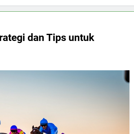
rategi dan Tips untuk