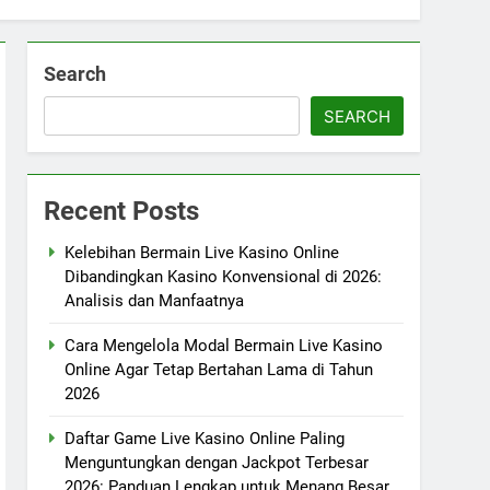
Search
SEARCH
Recent Posts
Kelebihan Bermain Live Kasino Online
Dibandingkan Kasino Konvensional di 2026:
Analisis dan Manfaatnya
Cara Mengelola Modal Bermain Live Kasino
Online Agar Tetap Bertahan Lama di Tahun
2026
Daftar Game Live Kasino Online Paling
Menguntungkan dengan Jackpot Terbesar
2026: Panduan Lengkap untuk Menang Besar