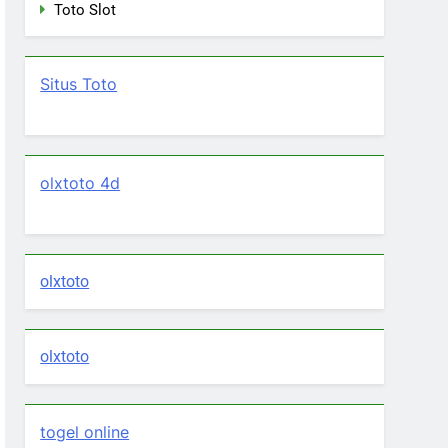
Toto Slot
Situs Toto
olxtoto 4d
olxtoto
olxtoto
togel online