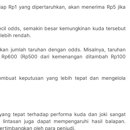
iap Rp1 yang dipertaruhkan, akan menerima Rp5 jika
il odds, semakin besar kemungkinan kuda tersebut
lebih rendah.
kan jumlah taruhan dengan odds. Misalnya, taruhan
n Rp600 (Rp500 dari kemenangan ditambah Rp100
mbuat keputusan yang lebih tepat dan mengelola
yang tepat terhadap performa kuda dan joki sangat
i lintasan juga dapat mempengaruhi hasil balapan.
ertimbangkan oleh para penjudi.