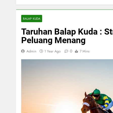
BALAP KUDA
Taruhan Balap Kuda : St
Peluang Menang
0
Admin
1 Year Ago
7 Mins