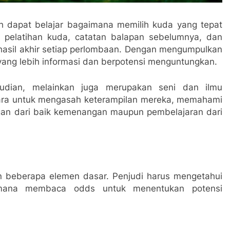
uh dapat belajar bagaimana memilih kuda yang tepat
 pelatihan kuda, catatan balapan sebelumnya, dan
asil akhir setiap perlombaan. Dengan mengumpulkan
ang lebih informasi dan berpotensi menguntungkan.
udian, melainkan juga merupakan seni dan ilmu
ra untuk mengasah keterampilan mereka, memahami
an dari baik kemenangan maupun pembelajaran dari
 beberapa elemen dasar. Penjudi harus mengetahui
imana membaca odds untuk menentukan potensi