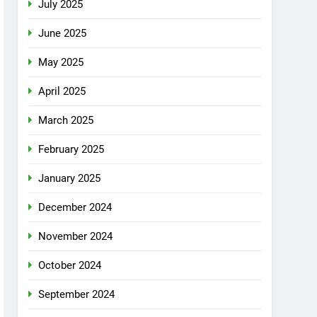
July 2025
June 2025
May 2025
April 2025
March 2025
February 2025
January 2025
December 2024
November 2024
October 2024
September 2024