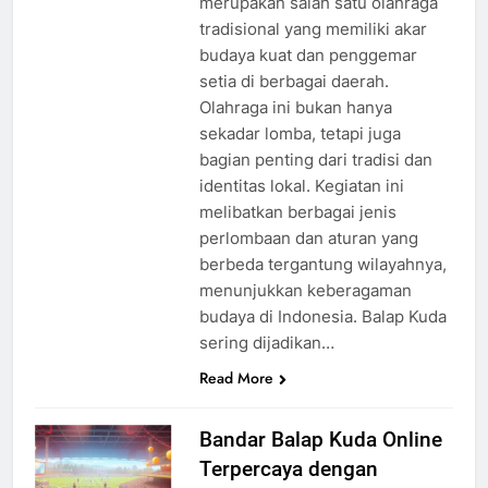
merupakan salah satu olahraga
tradisional yang memiliki akar
budaya kuat dan penggemar
setia di berbagai daerah.
Olahraga ini bukan hanya
sekadar lomba, tetapi juga
bagian penting dari tradisi dan
identitas lokal. Kegiatan ini
melibatkan berbagai jenis
perlombaan dan aturan yang
berbeda tergantung wilayahnya,
menunjukkan keberagaman
budaya di Indonesia. Balap Kuda
sering dijadikan…
Read More
Bandar Balap Kuda Online
Terpercaya dengan