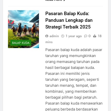
Pasaran Balap Kuda:
Panduan Lengkap dan
Strategi Terbaik 2025
admin
1 year ago
0
18
mins
BALAP KUDA
Pasaran balap kuda adalah pasar
taruhan yang memungkinkan
orang memasang taruhan pada
hasil berbagai balapan kuda.
Pasaran ini memiliki jenis
taruhan yang beragam, seperti
taruhan menang, tempat, dan
kombinasi, yang memberikan
berbagai pilihan bagi petaruh.
Pasaran balap kuda menawarkan
peluang berbeda berdasarkan