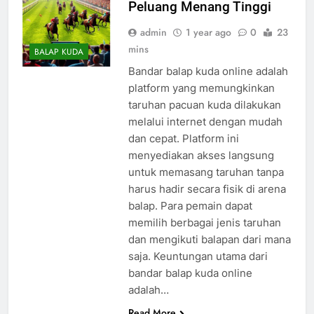
Peluang Menang Tinggi
admin
1 year ago
0
23
mins
BALAP KUDA
Bandar balap kuda online adalah
platform yang memungkinkan
taruhan pacuan kuda dilakukan
melalui internet dengan mudah
dan cepat. Platform ini
menyediakan akses langsung
untuk memasang taruhan tanpa
harus hadir secara fisik di arena
balap. Para pemain dapat
memilih berbagai jenis taruhan
dan mengikuti balapan dari mana
saja. Keuntungan utama dari
bandar balap kuda online
adalah…
Read More