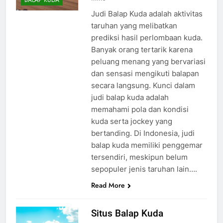
BALAP KUDA
Judi Balap Kuda adalah aktivitas
taruhan yang melibatkan
prediksi hasil perlombaan kuda.
Banyak orang tertarik karena
peluang menang yang bervariasi
dan sensasi mengikuti balapan
secara langsung. Kunci dalam
judi balap kuda adalah
memahami pola dan kondisi
kuda serta jockey yang
bertanding. Di Indonesia, judi
balap kuda memiliki penggemar
tersendiri, meskipun belum
sepopuler jenis taruhan lain….
Read More
Situs Balap Kuda