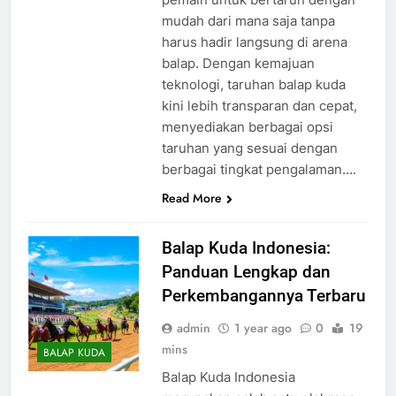
mudah dari mana saja tanpa
harus hadir langsung di arena
balap. Dengan kemajuan
teknologi, taruhan balap kuda
kini lebih transparan dan cepat,
menyediakan berbagai opsi
taruhan yang sesuai dengan
berbagai tingkat pengalaman….
Read More
Balap Kuda Indonesia:
Panduan Lengkap dan
Perkembangannya Terbaru
admin
1 year ago
0
19
mins
BALAP KUDA
Balap Kuda Indonesia