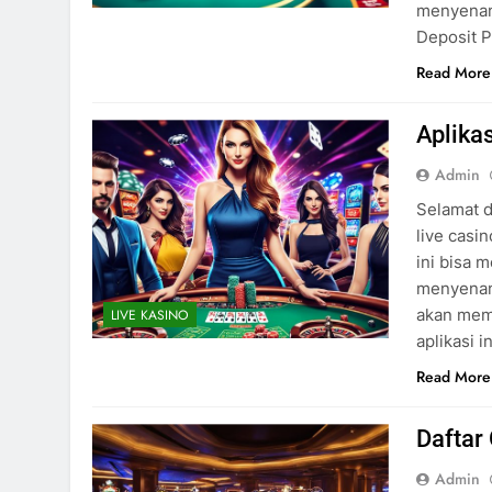
menyenan
Deposit P
Read More
Aplikas
Admin
Selamat d
live casin
ini bisa 
menyenang
akan memb
LIVE KASINO
aplikasi 
Read More
Daftar
Admin