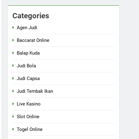
Categories
Agen Judi
Baccarat Online
Balap Kuda
Judi Bola
Judi Capsa
Judi Tembak Ikan
Live Kasino
Slot Online
Togel Online