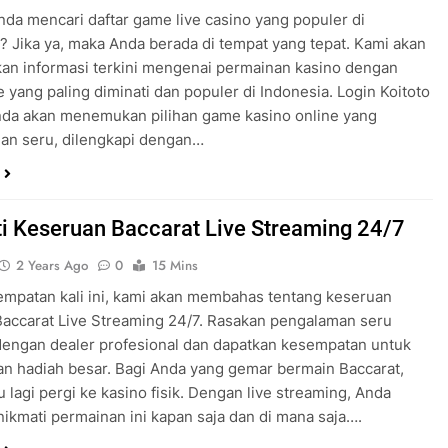
da mencari daftar game live casino yang populer di
? Jika ya, maka Anda berada di tempat yang tepat. Kami akan
an informasi terkini mengenai permainan kasino dengan
ve yang paling diminati dan populer di Indonesia. Login Koitoto
Anda akan menemukan pilihan game kasino online yang
an seru, dilengkapi dengan…
i Keseruan Baccarat Live Streaming 24/7
2 Years Ago
0
15 Mins
mpatan kali ini, kami akan membahas tentang keseruan
accarat Live Streaming 24/7. Rasakan pengalaman seru
engan dealer profesional dan dapatkan kesempatan untuk
 hadiah besar. Bagi Anda yang gemar bermain Baccarat,
u lagi pergi ke kasino fisik. Dengan live streaming, Anda
ikmati permainan ini kapan saja dan di mana saja….