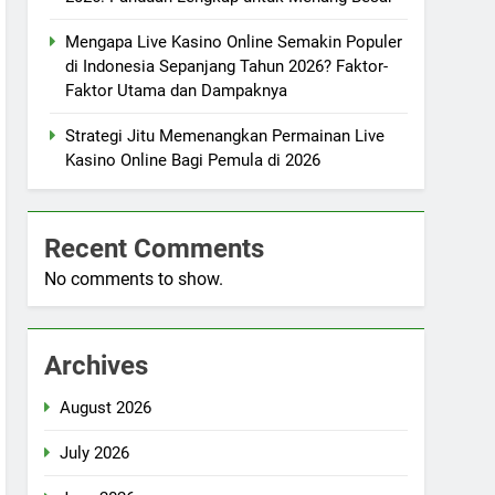
Mengapa Live Kasino Online Semakin Populer
di Indonesia Sepanjang Tahun 2026? Faktor-
Faktor Utama dan Dampaknya
Strategi Jitu Memenangkan Permainan Live
Kasino Online Bagi Pemula di 2026
Recent Comments
No comments to show.
Archives
August 2026
July 2026