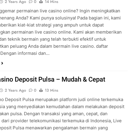
2 Years Ago
0
14 Mins
gemar permainan live casino online? Ingin meningkatkan
enang Anda? Kami punya solusinya! Pada bagian ini, kami
erikan kiat-kiat strategi yang ampuh untuk dapat
kan permainan live casino online. Kami akan memberikan
an teknik bermain yang telah terbukti efektif untuk
kan peluang Anda dalam bermain live casino. daftar
Dengan informasi dan…
asino Deposit Pulsa – Mudah & Cepat
2 Years Ago
0
13 Mins
no Deposit Pulsa merupakan platform judi online terkemuka
esia yang menyediakan kemudahan dalam melakukan deposit
an pulsa. Dengan transaksi yang aman, cepat, dan
dari provider telekomunikasi terkemuka di Indonesia, Live
eposit Pulsa menawarkan pengalaman bermain yang