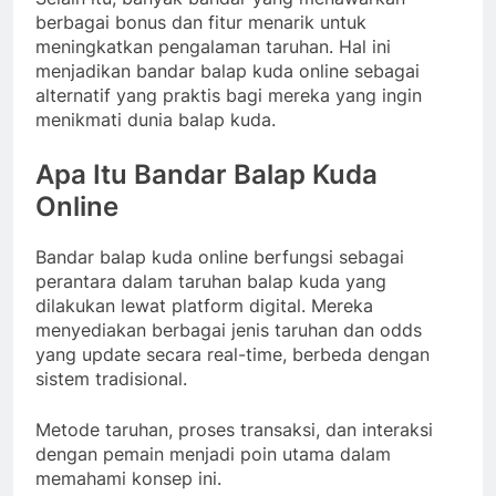
berbagai bonus dan fitur menarik untuk
meningkatkan pengalaman taruhan. Hal ini
menjadikan bandar balap kuda online sebagai
alternatif yang praktis bagi mereka yang ingin
menikmati dunia balap kuda.
Apa Itu Bandar Balap Kuda
Online
Bandar balap kuda online berfungsi sebagai
perantara dalam taruhan balap kuda yang
dilakukan lewat platform digital. Mereka
menyediakan berbagai jenis taruhan dan odds
yang update secara real-time, berbeda dengan
sistem tradisional.
Metode taruhan, proses transaksi, dan interaksi
dengan pemain menjadi poin utama dalam
memahami konsep ini.