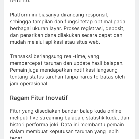
tertentu.
Platform ini biasanya dirancang responsif,
sehingga tampilan dan fungsi tetap optimal pada
berbagai ukuran layar. Proses registrasi, deposit,
dan penarikan dana dilakukan secara cepat dan
mudah melalui aplikasi atau situs web.
Transaksi berlangsung real-time, yang
mempercepat taruhan dan update hasil balapan.
Pemain juga mendapatkan notifikasi langsung
tentang status taruhan tanpa harus terbatas oleh
jam operasional.
Ragam Fitur Inovatif
Fitur yang disediakan bandar balap kuda online
meliputi live streaming balapan, statistik kuda, dan
histori performa joki. Data ini membantu pemain
dalam membuat keputusan taruhan yang lebih
tepat.