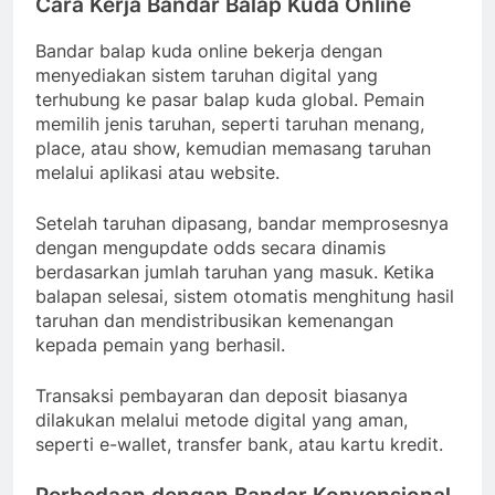
Cara Kerja Bandar Balap Kuda Online
Bandar balap kuda online bekerja dengan
menyediakan sistem taruhan digital yang
terhubung ke pasar balap kuda global. Pemain
memilih jenis taruhan, seperti taruhan menang,
place, atau show, kemudian memasang taruhan
melalui aplikasi atau website.
Setelah taruhan dipasang, bandar memprosesnya
dengan mengupdate odds secara dinamis
berdasarkan jumlah taruhan yang masuk. Ketika
balapan selesai, sistem otomatis menghitung hasil
taruhan dan mendistribusikan kemenangan
kepada pemain yang berhasil.
Transaksi pembayaran dan deposit biasanya
dilakukan melalui metode digital yang aman,
seperti e-wallet, transfer bank, atau kartu kredit.