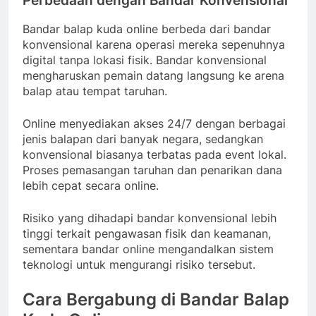
Perbedaan dengan Bandar Konvensional
Bandar balap kuda online berbeda dari bandar
konvensional karena operasi mereka sepenuhnya
digital tanpa lokasi fisik. Bandar konvensional
mengharuskan pemain datang langsung ke arena
balap atau tempat taruhan.
Online menyediakan akses 24/7 dengan berbagai
jenis balapan dari banyak negara, sedangkan
konvensional biasanya terbatas pada event lokal.
Proses pemasangan taruhan dan penarikan dana
lebih cepat secara online.
Risiko yang dihadapi bandar konvensional lebih
tinggi terkait pengawasan fisik dan keamanan,
sementara bandar online mengandalkan sistem
teknologi untuk mengurangi risiko tersebut.
Cara Bergabung di Bandar Balap