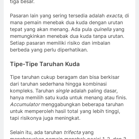
tiga besar.
Pasaran lain yang sering tersedia adalah
exacta
, di
mana pemain menebak dua kuda dengan urutan
tepat yang akan menang. Ada pula
quinella
yang
memungkinkan menebak dua kuda tanpa urutan.
Setiap pasaran memiliki risiko dan imbalan
berbeda yang perlu diperhatikan.
Tipe-Tipe Taruhan Kuda
Tipe taruhan cukup beragam dan bisa berkisar
dari taruhan sederhana hingga kombinasi
kompleks. Taruhan
single
adalah paling dasar,
hanya memilih satu kuda untuk menang atau finis.
Accumulator
menggabungkan beberapa taruhan
untuk memperoleh hasil total yang lebih tinggi,
tapi risikonya juga meningkat.
Selain itu, ada taruhan
trifecta
yang