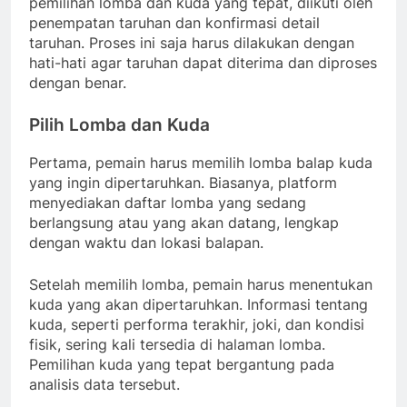
pemilihan lomba dan kuda yang tepat, diikuti oleh
penempatan taruhan dan konfirmasi detail
taruhan. Proses ini saja harus dilakukan dengan
hati-hati agar taruhan dapat diterima dan diproses
dengan benar.
Pilih Lomba dan Kuda
Pertama, pemain harus memilih lomba balap kuda
yang ingin dipertaruhkan. Biasanya, platform
menyediakan daftar lomba yang sedang
berlangsung atau yang akan datang, lengkap
dengan waktu dan lokasi balapan.
Setelah memilih lomba, pemain harus menentukan
kuda yang akan dipertaruhkan. Informasi tentang
kuda, seperti performa terakhir, joki, dan kondisi
fisik, sering kali tersedia di halaman lomba.
Pemilihan kuda yang tepat bergantung pada
analisis data tersebut.