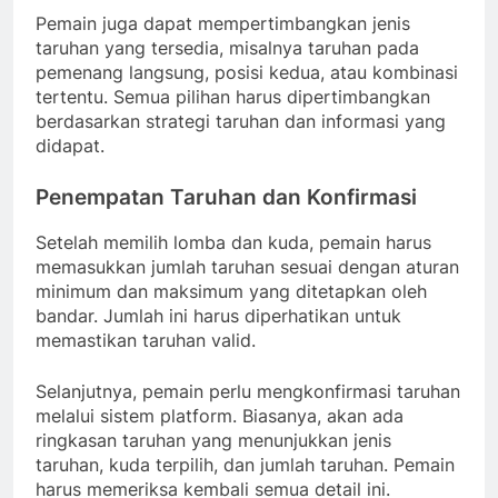
Pemain juga dapat mempertimbangkan jenis
taruhan yang tersedia, misalnya taruhan pada
pemenang langsung, posisi kedua, atau kombinasi
tertentu. Semua pilihan harus dipertimbangkan
berdasarkan strategi taruhan dan informasi yang
didapat.
Penempatan Taruhan dan Konfirmasi
Setelah memilih lomba dan kuda, pemain harus
memasukkan jumlah taruhan sesuai dengan aturan
minimum dan maksimum yang ditetapkan oleh
bandar. Jumlah ini harus diperhatikan untuk
memastikan taruhan valid.
Selanjutnya, pemain perlu mengkonfirmasi taruhan
melalui sistem platform. Biasanya, akan ada
ringkasan taruhan yang menunjukkan jenis
taruhan, kuda terpilih, dan jumlah taruhan. Pemain
harus memeriksa kembali semua detail ini.