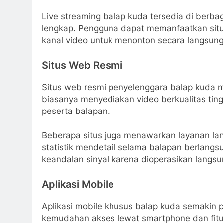
Live streaming balap kuda tersedia di berb
lengkap. Pengguna dapat memanfaatkan situs 
kanal video untuk menonton secara langsung
Situs Web Resmi
Situs web resmi penyelenggara balap kuda m
biasanya menyediakan video berkualitas ting
peserta balapan.
Beberapa situs juga menawarkan layanan la
statistik mendetail selama balapan berlang
keandalan sinyal karena dioperasikan langsu
Aplikasi Mobile
Aplikasi mobile khusus balap kuda semakin p
kemudahan akses lewat smartphone dan fitur 