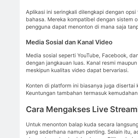
Aplikasi ini seringkali dilengkapi dengan opsi
bahasa. Mereka kompatibel dengan sistem o
pengguna dapat menonton di mana saja tanp
Media Sosial dan Kanal Video
Media sosial seperti YouTube, Facebook, da
dengan jangkauan luas. Kanal resmi maupun p
meskipun kualitas video dapat bervariasi.
Konten di platform ini biasanya juga diserta
Keuntungan tambahan termasuk kemudahan be
Cara Mengakses Live Stream
Untuk menonton balap kuda secara langsung,
yang sederhana namun penting. Selain itu, a