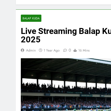
BALAP KUDA
Live Streaming Balap K
2025
0
Admin
1 Year Ago
16 Mins