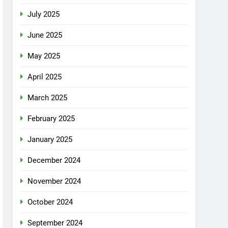
July 2025
June 2025
May 2025
April 2025
March 2025
February 2025
January 2025
December 2024
November 2024
October 2024
September 2024