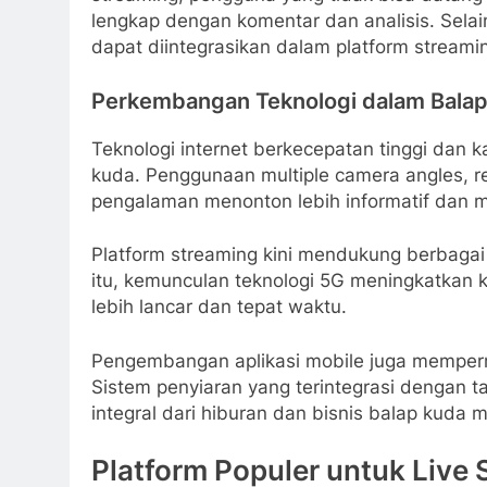
lengkap dengan komentar dan analisis. Selain i
dapat diintegrasikan dalam platform streami
Perkembangan Teknologi dalam Bala
Teknologi internet berkecepatan tinggi dan
kuda. Penggunaan multiple camera angles, re
pengalaman menonton lebih informatif dan m
Platform streaming kini mendukung berbagai 
itu, kemunculan teknologi 5G meningkatkan k
lebih lancar dan tepat waktu.
Pengembangan aplikasi mobile juga memper
Sistem penyiaran yang terintegrasi dengan ta
integral dari hiburan dan bisnis balap kuda 
Platform Populer untuk Live