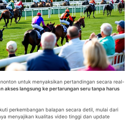
nonton untuk menyaksikan pertandingan secara real-
an akses langsung ke pertarungan seru tanpa harus
uti perkembangan balapan secara detil, mulai dari
anya menyajikan kualitas video tinggi dan update