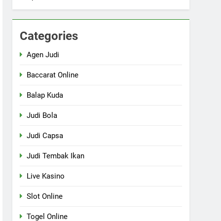
Categories
Agen Judi
Baccarat Online
Balap Kuda
Judi Bola
Judi Capsa
Judi Tembak Ikan
Live Kasino
Slot Online
Togel Online