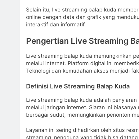
Selain itu, live streaming balap kuda mem
online dengan data dan grafik yang menduku
interaktif dan informatif.
Pengertian Live Streaming B
Live streaming balap kuda memungkinkan pe
melalui internet. Platform digital ini member
Teknologi dan kemudahan akses menjadi fak
Definisi Live Streaming Balap Kuda
Live streaming balap kuda adalah penyiara
melalui jaringan internet. Siaran ini biasan
berbagai sudut, memungkinkan penonton meng
Layanan ini sering dihadirkan oleh situs resm
streaming, pengguna yang tidak bisa datang