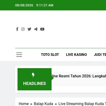
Skip
08/08/2026
9:11:22 AM
to
content
K
TOTO SLOT
LIVE KASINO
JUDI T
K
s Live Kasino Online Resmi Tahun 2026: Langkah Mudah untuk
HEADLINES
Home
Balap Kuda
Live Streaming Balap Kuda 