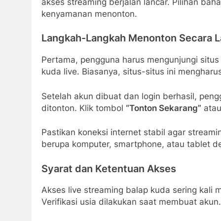
akses streaming berjalan lancar. Pilihan ba
kenyamanan menonton.
Langkah-Langkah Menonton Secara 
Pertama, pengguna harus mengunjungi situs 
kuda live. Biasanya, situs-situs ini menghar
Setelah akun dibuat dan login berhasil, pen
ditonton. Klik tombol
“Tonton Sekarang”
atau
Pastikan koneksi internet stabil agar stream
berupa komputer, smartphone, atau tablet de
Syarat dan Ketentuan Akses
Akses live streaming balap kuda sering kali
Verifikasi usia dilakukan saat membuat akun.