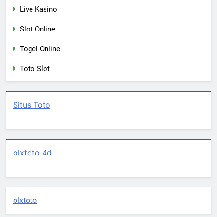
Live Kasino
Slot Online
Togel Online
Toto Slot
Situs Toto
olxtoto 4d
olxtoto