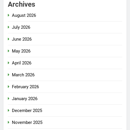
Archives
August 2026
July 2026
June 2026
May 2026
April 2026
March 2026
February 2026
January 2026
December 2025
November 2025