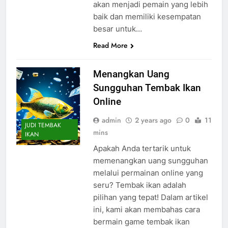
akan menjadi pemain yang lebih
baik dan memiliki kesempatan
besar untuk…
Read More
Menangkan Uang
Sungguhan Tembak Ikan
Online
admin
2 years ago
0
11
JUDI TEMBAK
mins
IKAN
Apakah Anda tertarik untuk
memenangkan uang sungguhan
melalui permainan online yang
seru? Tembak ikan adalah
pilihan yang tepat! Dalam artikel
ini, kami akan membahas cara
bermain game tembak ikan