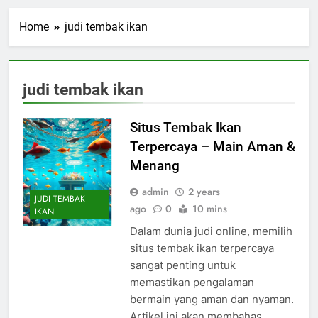
Home
judi tembak ikan
judi tembak ikan
Situs Tembak Ikan
Terpercaya – Main Aman &
Menang
admin
2 years
JUDI TEMBAK
ago
0
10 mins
IKAN
Dalam dunia judi online, memilih
situs tembak ikan terpercaya
sangat penting untuk
memastikan pengalaman
bermain yang aman dan nyaman.
Artikel ini akan membahas