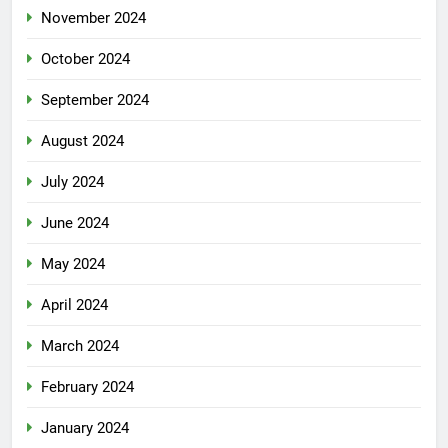
November 2024
October 2024
September 2024
August 2024
July 2024
June 2024
May 2024
April 2024
March 2024
February 2024
January 2024