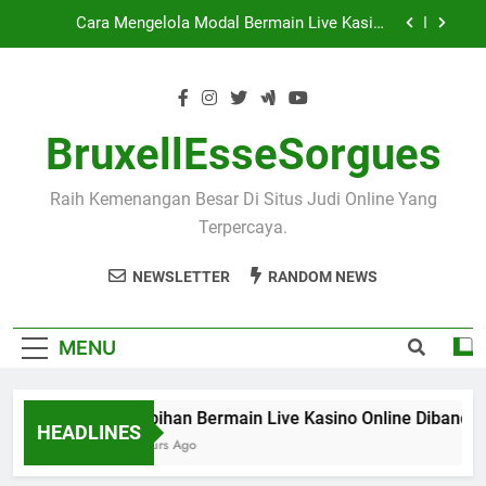
Skip
Analisis dan Manfaatnya
Cara Mengelola Modal Bermain Live Kasino
to
Online Agar Tetap Bertahan Lama di Tahun 2026
content
Daftar Game Live Kasino Online Paling
Menguntungkan dengan Jackpot Terbesar 2026:
Panduan Lengkap untuk Menang Besar
Mengapa Live Kasino Online Semakin Populer di
Indonesia Sepanjang Tahun 2026? Faktor-Faktor
BruxellEsseSorgues
Utama dan Dampaknya
Kelebihan Bermain Live Kasino Online
Dibandingkan Kasino Konvensional di 2026:
Raih Kemenangan Besar Di Situs Judi Online Yang
Analisis dan Manfaatnya
Cara Mengelola Modal Bermain Live Kasino
Terpercaya.
Online Agar Tetap Bertahan Lama di Tahun 2026
Daftar Game Live Kasino Online Paling
NEWSLETTER
RANDOM NEWS
Menguntungkan dengan Jackpot Terbesar 2026:
Panduan Lengkap untuk Menang Besar
Mengapa Live Kasino Online Semakin Populer di
Indonesia Sepanjang Tahun 2026? Faktor-Faktor
Utama dan Dampaknya
MENU
Kelebihan Bermain Live Kasino Online Dibandingk
HEADLINES
23 Hours Ago