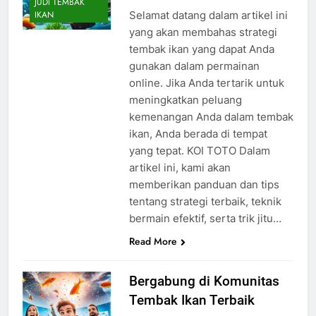
JUDI TEMBAK
Selamat datang dalam artikel ini
IKAN
yang akan membahas strategi
tembak ikan yang dapat Anda
gunakan dalam permainan
online. Jika Anda tertarik untuk
meningkatkan peluang
kemenangan Anda dalam tembak
ikan, Anda berada di tempat
yang tepat. KOI TOTO Dalam
artikel ini, kami akan
memberikan panduan dan tips
tentang strategi terbaik, teknik
bermain efektif, serta trik jitu…
Read More
Bergabung di Komunitas
Tembak Ikan Terbaik