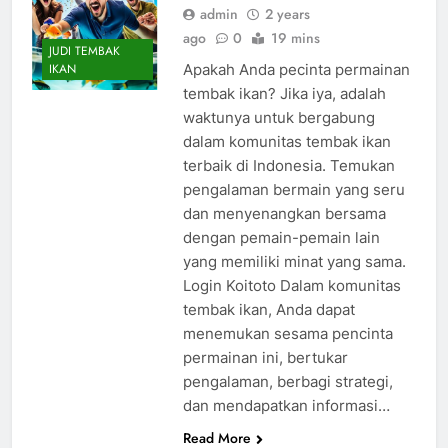
admin
2 years
ago
0
19 mins
JUDI TEMBAK
Apakah Anda pecinta permainan
IKAN
tembak ikan? Jika iya, adalah
waktunya untuk bergabung
dalam komunitas tembak ikan
terbaik di Indonesia. Temukan
pengalaman bermain yang seru
dan menyenangkan bersama
dengan pemain-pemain lain
yang memiliki minat yang sama.
Login Koitoto Dalam komunitas
tembak ikan, Anda dapat
menemukan sesama pencinta
permainan ini, bertukar
pengalaman, berbagi strategi,
dan mendapatkan informasi…
Read More