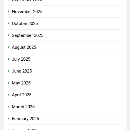
November 2025
October 2025
September 2025
August 2025
July 2025
June 2025
May 2025
April 2025
March 2025
February 2025