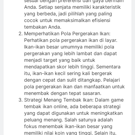
sesuai dengan preferensi dan gaya bermain
Anda. Setiap senjata memiliki karakteristik
yang berbeda, jadi pilihlah yang paling
cocok untuk memaksimalkan efisiensi
tembakan Anda.
Memperhatikan Pola Pergerakan Ikan:
Perhatikan pola pergerakan ikan di layar.
Ikan-ikan besar umumnya memiliki pola
pergerakan yang lebih lambat dan dapat
menjadi target yang baik untuk
mendapatkan skor lebih tinggi. Sementara
itu, ikan-ikan kecil sering kali bergerak
dengan cepat dan sulit ditangkap. Pelajari
pola pergerakan ikan dan manfaatkan untuk
menembak dengan tepat sasaran.
Strategi Menang Tembak Ikan: Dalam game
tembak ikan online, ada beberapa strategi
yang dapat digunakan untuk meningkatkan
peluang menang. Salah satunya adalah
fokus menembak ikan-ikan besar yang
memiliki nilai koin yang tinggi. Selain itu,