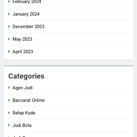
February 2024
January 2024
December 2023
May 2023
April 2023
Categories
Agen Judi
Baccarat Online
Balap Kuda
Judi Bola