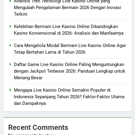
Analisis Tren Teknologi Live Kasino Online yang
Mengubah Pengalaman Bermain 2026 Dengan Inovasi
Terkini
Kelebihan Bermain Live Kasino Online Dibandingkan
Kasino Konvensional di 2026: Analisis dan Manfaatnya
Cara Mengelola Modal Bermain Live Kasino Online Agar
Tetap Bertahan Lama di Tahun 2026
Daftar Game Live Kasino Online Paling Menguntungkan
dengan Jackpot Terbesar 2026: Panduan Lengkap untuk
Menang Besar
Mengapa Live Kasino Online Semakin Populer di
Indonesia Sepanjang Tahun 2026? Faktor-Faktor Utama
dan Dampaknya
Recent Comments