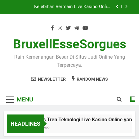
Dibandingkan Kasino Konvensional di 2026:
Skip
Analisis dan Manfaatnya
Cara Mengelola Modal Bermain Live Kasino
to
Online Agar Tetap Bertahan Lama di Tahun 2026
content
Daftar Game Live Kasino Online Paling
Menguntungkan dengan Jackpot Terbesar 2026:
Panduan Lengkap untuk Menang Besar
Analisis Tren Teknologi Live Kasino Online yang
BruxellEsseSorgues
Mengubah Pengalaman Bermain 2026 Dengan
Inovasi Terkini
Kelebihan Bermain Live Kasino Online
Dibandingkan Kasino Konvensional di 2026:
Raih Kemenangan Besar Di Situs Judi Online Yang
Analisis dan Manfaatnya
Cara Mengelola Modal Bermain Live Kasino
Terpercaya.
Online Agar Tetap Bertahan Lama di Tahun 2026
Daftar Game Live Kasino Online Paling
NEWSLETTER
RANDOM NEWS
Menguntungkan dengan Jackpot Terbesar 2026:
Panduan Lengkap untuk Menang Besar
MENU
Analisis Tren Teknologi Live Kasino Online yang M
HEADLINES
3 Hours Ago