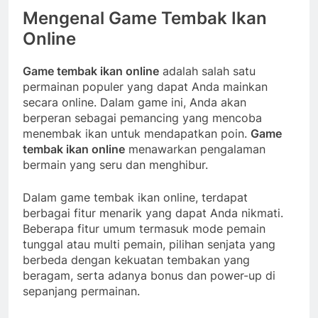
Mengenal Game Tembak Ikan
Online
Game tembak ikan online
adalah salah satu
permainan populer yang dapat Anda mainkan
secara online. Dalam game ini, Anda akan
berperan sebagai pemancing yang mencoba
menembak ikan untuk mendapatkan poin.
Game
tembak ikan online
menawarkan pengalaman
bermain yang seru dan menghibur.
Dalam game tembak ikan online, terdapat
berbagai fitur menarik yang dapat Anda nikmati.
Beberapa fitur umum termasuk mode pemain
tunggal atau multi pemain, pilihan senjata yang
berbeda dengan kekuatan tembakan yang
beragam, serta adanya bonus dan power-up di
sepanjang permainan.