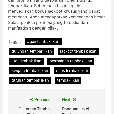
dan promosi yang ditawarkan oleh situs judi
tembak ikan. Beberapa situs mungkin
menyediakan bonus jackpot khusus yang dapat
membantu Anda mendapatkan kemenangan besar.
Selalu periksa promosi yang tersedia dan
manfaatkan dengan bijak.
Tagged:
agen tembak ikan
gulungan tembak ikan
jackpot tembak ikan
judi tembak ikan
permainan tembak ikan
senjata tembak ikan
situs tembak ikan
taruhan tembak ikan
tembak ikan
Previous:
Next:
Post
navigation
Gulungan Tembak
Panduan Level