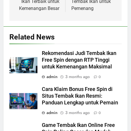
Ikan Terbaik untuk
Tembak Ikan untuk
Kemenangan Besar
Pemenang
Related News
Rekomendasi Judi Tembak Ikan
Free Spin dengan RTP Tinggi
untuk Kemenangan Maksimal
admin
3 months ago
0
Cara Klaim Bonus Free Spin di
Situs Tembak Ikan Resmi:
Panduan Lengkap untuk Pemain
admin
3 months ago
0
Game Tembak Ikan Online Free