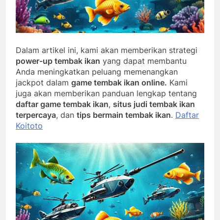
Dalam artikel ini, kami akan memberikan strategi
power-up tembak ikan
yang dapat membantu
Anda meningkatkan peluang memenangkan
jackpot dalam
game tembak ikan online.
Kami
juga akan memberikan panduan lengkap tentang
daftar game tembak ikan
,
situs judi tembak ikan
terpercaya
, dan
tips bermain tembak ikan
.
Daftar
Koitoto