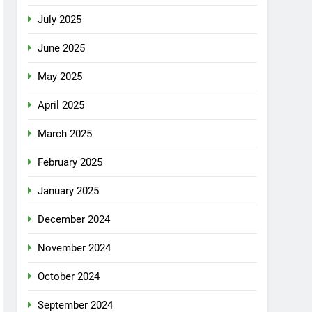
July 2025
June 2025
May 2025
April 2025
March 2025
February 2025
January 2025
December 2024
November 2024
October 2024
September 2024