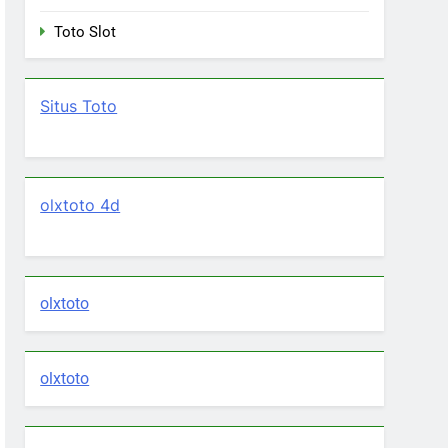
Toto Slot
Situs Toto
olxtoto 4d
olxtoto
olxtoto