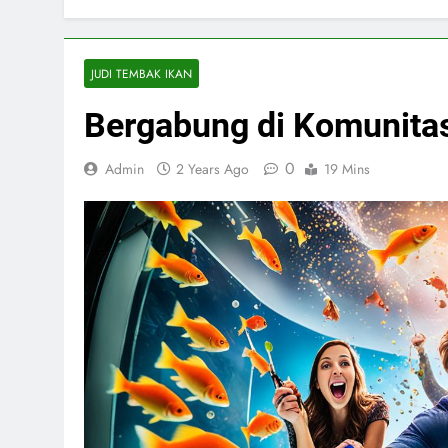
JUDI TEMBAK IKAN
Bergabung di Komunita
0
Admin
2 Years Ago
19 Mins