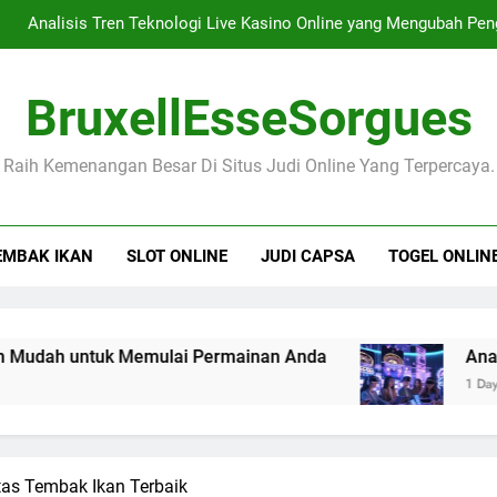
Analisis Tren Teknologi Live Kasino Online yang Mengubah Pe
elebihan Bermain Live Kasino Online Dibandingkan Kasino Konvensi
BruxellEsseSorgues
Cara Mengelola Modal Bermain Live Kasino Online Ag
Raih Kemenangan Besar Di Situs Judi Online Yang Terpercaya.
Panduan Daftar dan Deposit di Situs Live Kasino Online Resmi Ta
Analisis Tren Teknologi Live Kasino Online yang Mengubah Pe
EMBAK IKAN
SLOT ONLINE
JUDI CAPSA
TOGEL ONLIN
elebihan Bermain Live Kasino Online Dibandingkan Kasino Konvensi
Cara Mengelola Modal Bermain Live Kasino Online Ag
Memulai Permainan Anda
Analisis Tren Teknol
1 Day Ago
as Tembak Ikan Terbaik