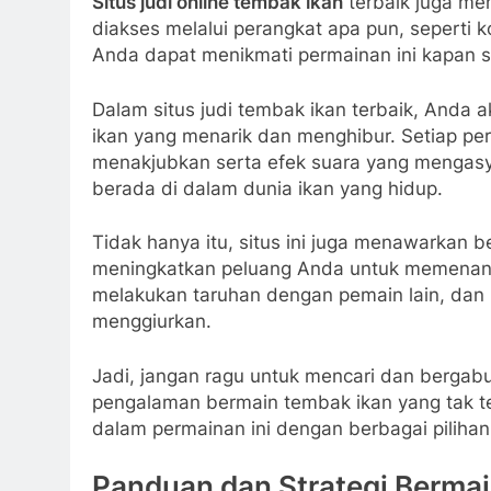
Situs judi online tembak ikan
terbaik juga me
diakses melalui perangkat apa pun, seperti 
Anda dapat menikmati permainan ini kapan s
Dalam situs judi tembak ikan terbaik, Anda
ikan yang menarik dan menghibur. Setiap pe
menakjubkan serta efek suara yang mengasy
berada di dalam dunia ikan yang hidup.
Tidak hanya itu, situs ini juga menawarkan
meningkatkan peluang Anda untuk memenang
melakukan taruhan dengan pemain lain, da
menggiurkan.
Jadi, jangan ragu untuk mencari dan bergabun
pengalaman bermain tembak ikan yang tak t
dalam permainan ini dengan berbagai pilihan 
Panduan dan Strategi Berma