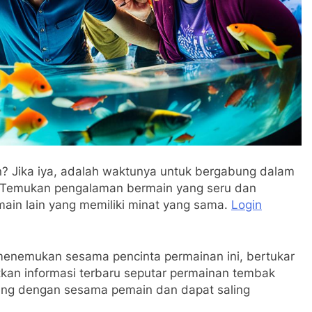
? Jika iya, adalah waktunya untuk bergabung dalam
. Temukan pengalaman bermain yang seru dan
n lain yang memiliki minat yang sama.
Login
menemukan sesama pencinta permainan ini, bertukar
kan informasi terbaru seputar permainan tembak
ubung dengan sesama pemain dan dapat saling