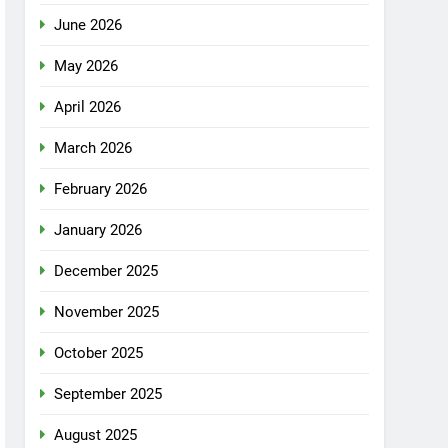
June 2026
May 2026
April 2026
March 2026
February 2026
January 2026
December 2025
November 2025
October 2025
September 2025
August 2025