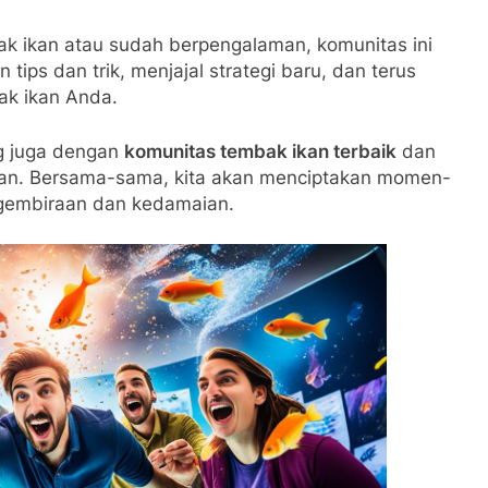
 ikan atau sudah berpengalaman, komunitas ini
ips dan trik, menjajal strategi baru, dan terus
k ikan Anda.
ng juga dengan
komunitas tembak ikan terbaik
dan
akan. Bersama-sama, kita akan menciptakan momen-
gembiraan dan kedamaian.