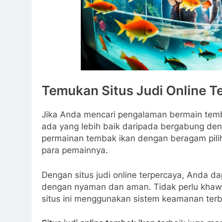
Temukan Situs Judi Online T
Jika Anda mencari pengalaman bermain tem
ada yang lebih baik daripada bergabung denga
permainan tembak ikan dengan beragam pil
para pemainnya.
Dengan situs judi online terpercaya, Anda d
dengan nyaman dan aman. Tidak perlu khawa
situs ini menggunakan sistem keamanan terb