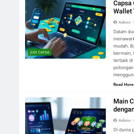
Capsa 
Wallet
Admin
Dalam du
menawark
mudah. B
JUDI CAPSA
bermain, 
terbaik d
potongan
menggun
Read More
Main C
dengan
Admin
Di dunia 