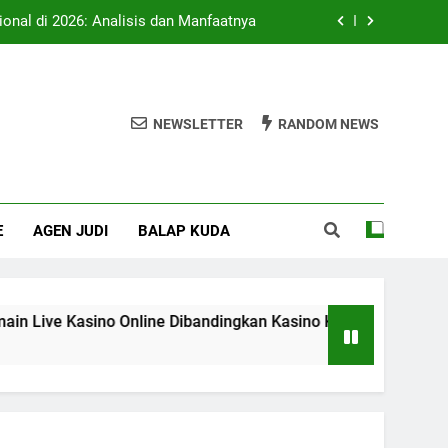
onal di 2026: Analisis dan Manfaatnya
ar Tetap Bertahan Lama di Tahun 2026
ckpot Terbesar 2026: Panduan Lengkap
NEWSLETTER
RANDOM NEWS
untuk Menang Besar
ngalaman Bermain 2026 Dengan Inovasi
Terkini
onal di 2026: Analisis dan Manfaatnya
E
AGEN JUDI
BALAP KUDA
ar Tetap Bertahan Lama di Tahun 2026
ckpot Terbesar 2026: Panduan Lengkap
untuk Menang Besar
 Online Dibandingkan Kasino Konvensional di 2026: Analisis 