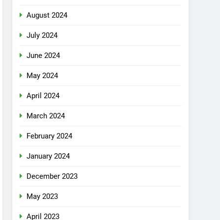
August 2024
July 2024
June 2024
May 2024
April 2024
March 2024
February 2024
January 2024
December 2023
May 2023
April 2023