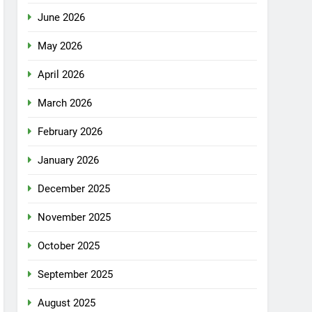
June 2026
May 2026
April 2026
March 2026
February 2026
January 2026
December 2025
November 2025
October 2025
September 2025
August 2025