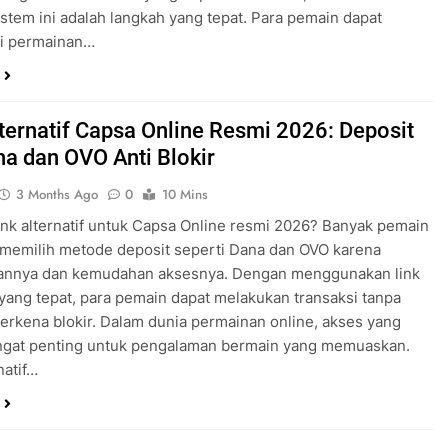
stem ini adalah langkah yang tepat. Para pemain dapat
i permainan…
lternatif Capsa Online Resmi 2026: Deposit
na dan OVO Anti Blokir
3 Months Ago
0
10 Mins
ink alternatif untuk Capsa Online resmi 2026? Banyak pemain
h memilih metode deposit seperti Dana dan OVO karena
sannya dan kemudahan aksesnya. Dengan menggunakan link
f yang tepat, para pemain dapat melakukan transaksi tanpa
terkena blokir. Dalam dunia permainan online, akses yang
angat penting untuk pengalaman bermain yang memuaskan.
natif…