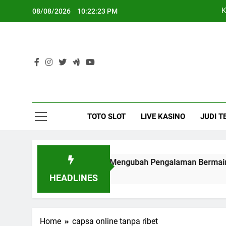
Skip
K
08/08/2026
10:22:24 PM
to
content
K
TOTO SLOT
LIVE KASINO
JUDI T
sino Online yang Mengubah Pengalaman Bermain 2026 Dengan I
HEADLINES
Home
capsa online tanpa ribet