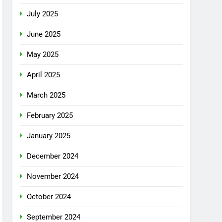
July 2025
June 2025
May 2025
April 2025
March 2025
February 2025
January 2025
December 2024
November 2024
October 2024
September 2024