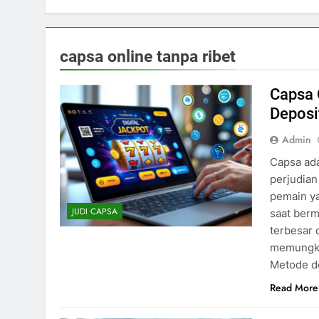
capsa online tanpa ribet
Capsa 
Deposi
Admin
Capsa ad
perjudian
pemain y
JUDI CAPSA
saat berm
terbesar 
memungki
Metode d
Read More