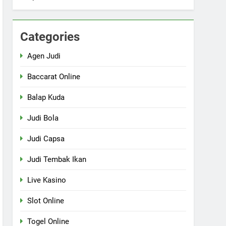
Categories
Agen Judi
Baccarat Online
Balap Kuda
Judi Bola
Judi Capsa
Judi Tembak Ikan
Live Kasino
Slot Online
Togel Online