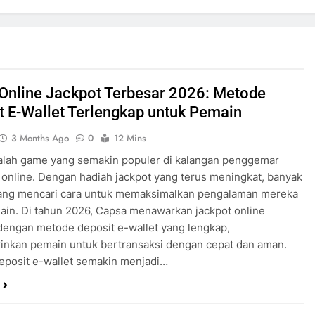
Online Jackpot Terbesar 2026: Metode
t E-Wallet Terlengkap untuk Pemain
3 Months Ago
0
12 Mins
alah game yang semakin populer di kalangan penggemar
 online. Dengan hadiah jackpot yang terus meningkat, banyak
ang mencari cara untuk memaksimalkan pengalaman mereka
ain. Di tahun 2026, Capsa menawarkan jackpot online
dengan metode deposit e-wallet yang lengkap,
nkan pemain untuk bertransaksi dengan cepat dan aman.
eposit e-wallet semakin menjadi…