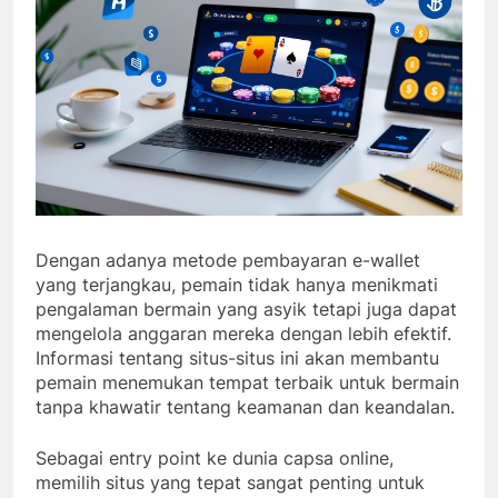
Dengan adanya metode pembayaran e-wallet
yang terjangkau, pemain tidak hanya menikmati
pengalaman bermain yang asyik tetapi juga dapat
mengelola anggaran mereka dengan lebih efektif.
Informasi tentang situs-situs ini akan membantu
pemain menemukan tempat terbaik untuk bermain
tanpa khawatir tentang keamanan dan keandalan.
Sebagai entry point ke dunia capsa online,
memilih situs yang tepat sangat penting untuk