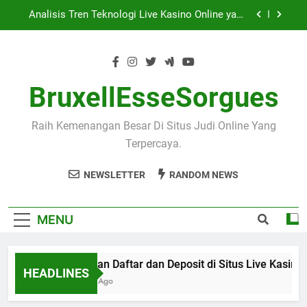
Mengubah Pengalaman Bermain 2026 Dengan
Skip
Inovasi Terkini
Kelebihan Bermain Live Kasino Online
to
Dibandingkan Kasino Konvensional di 2026:
content
Analisis dan Manfaatnya
Cara Mengelola Modal Bermain Live Kasino
Online Agar Tetap Bertahan Lama di Tahun 2026
Panduan Daftar dan Deposit di Situs Live Kasino
BruxellEsseSorgues
Online Resmi Tahun 2026: Langkah Mudah untuk
Memulai Permainan Anda
Analisis Tren Teknologi Live Kasino Online yang
Mengubah Pengalaman Bermain 2026 Dengan
Raih Kemenangan Besar Di Situs Judi Online Yang
Inovasi Terkini
Kelebihan Bermain Live Kasino Online
Terpercaya.
Dibandingkan Kasino Konvensional di 2026:
Analisis dan Manfaatnya
Cara Mengelola Modal Bermain Live Kasino
NEWSLETTER
RANDOM NEWS
Online Agar Tetap Bertahan Lama di Tahun 2026
MENU
Panduan Daftar dan Deposit di Situs Live Kasino O
HEADLINES
5 Hours Ago