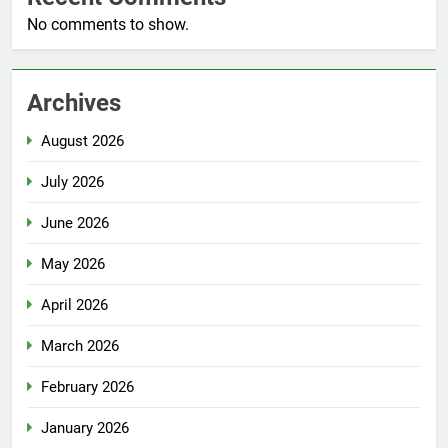
No comments to show.
Archives
August 2026
July 2026
June 2026
May 2026
April 2026
March 2026
February 2026
January 2026