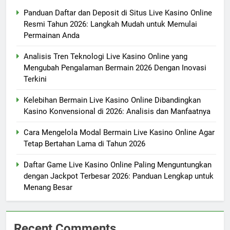
Panduan Daftar dan Deposit di Situs Live Kasino Online
Resmi Tahun 2026: Langkah Mudah untuk Memulai
Permainan Anda
Analisis Tren Teknologi Live Kasino Online yang
Mengubah Pengalaman Bermain 2026 Dengan Inovasi
Terkini
Kelebihan Bermain Live Kasino Online Dibandingkan
Kasino Konvensional di 2026: Analisis dan Manfaatnya
Cara Mengelola Modal Bermain Live Kasino Online Agar
Tetap Bertahan Lama di Tahun 2026
Daftar Game Live Kasino Online Paling Menguntungkan
dengan Jackpot Terbesar 2026: Panduan Lengkap untuk
Menang Besar
Recent Comments