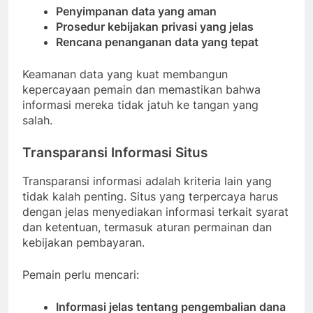
Penyimpanan data yang aman
Prosedur kebijakan privasi yang jelas
Rencana penanganan data yang tepat
Keamanan data yang kuat membangun
kepercayaan pemain dan memastikan bahwa
informasi mereka tidak jatuh ke tangan yang
salah.
Transparansi Informasi Situs
Transparansi informasi adalah kriteria lain yang
tidak kalah penting. Situs yang terpercaya harus
dengan jelas menyediakan informasi terkait syarat
dan ketentuan, termasuk aturan permainan dan
kebijakan pembayaran.
Pemain perlu mencari:
Informasi jelas tentang pengembalian dana