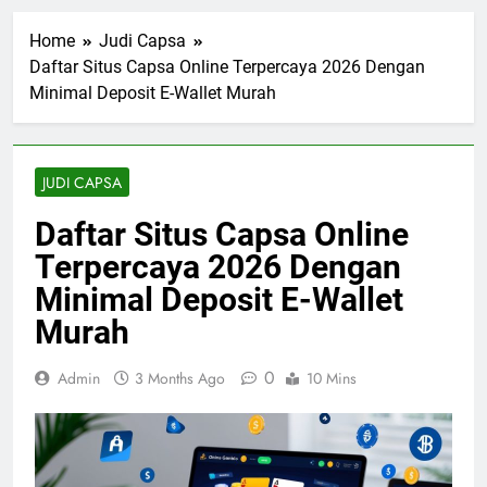
Home
Judi Capsa
Daftar Situs Capsa Online Terpercaya 2026 Dengan
Minimal Deposit E-Wallet Murah
JUDI CAPSA
Daftar Situs Capsa Online
Terpercaya 2026 Dengan
Minimal Deposit E-Wallet
Murah
0
Admin
3 Months Ago
10 Mins