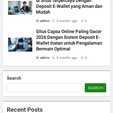
di Situs Terpercaya Dengan
Deposit E-Wallet yang Aman dan
Mudah
admin
3 months ago
0
Situs Capsa Online Paling Gacor
2026 Dengan Sistem Deposit E-
Wallet Instan untuk Pengalaman
Bermain Optimal
admin
3 months ago
0
Search
SEARCH
Recent Posts