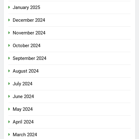
January 2025
December 2024
November 2024
October 2024
September 2024
August 2024
July 2024
June 2024
May 2024
April 2024
March 2024