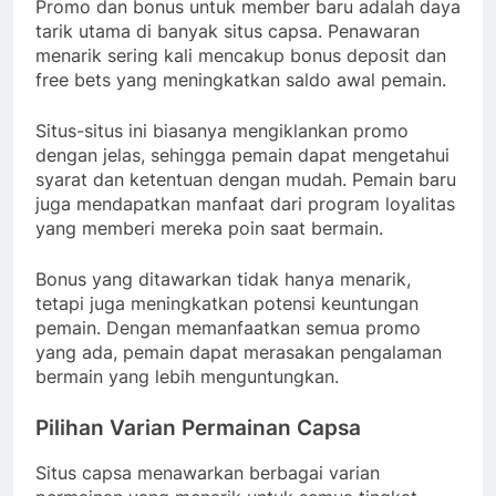
Promo dan bonus untuk member baru adalah daya
tarik utama di banyak situs capsa. Penawaran
menarik sering kali mencakup bonus deposit dan
free bets yang meningkatkan saldo awal pemain.
Situs-situs ini biasanya mengiklankan promo
dengan jelas, sehingga pemain dapat mengetahui
syarat dan ketentuan dengan mudah. Pemain baru
juga mendapatkan manfaat dari program loyalitas
yang memberi mereka poin saat bermain.
Bonus yang ditawarkan tidak hanya menarik,
tetapi juga meningkatkan potensi keuntungan
pemain. Dengan memanfaatkan semua promo
yang ada, pemain dapat merasakan pengalaman
bermain yang lebih menguntungkan.
Pilihan Varian Permainan Capsa
Situs capsa menawarkan berbagai varian