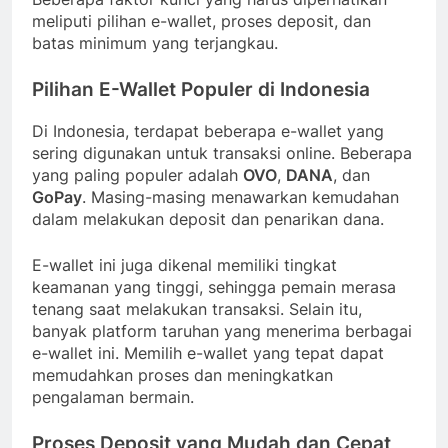
meliputi pilihan e-wallet, proses deposit, dan
batas minimum yang terjangkau.
Pilihan E-Wallet Populer di Indonesia
Di Indonesia, terdapat beberapa e-wallet yang
sering digunakan untuk transaksi online. Beberapa
yang paling populer adalah
OVO
,
DANA
, dan
GoPay
. Masing-masing menawarkan kemudahan
dalam melakukan deposit dan penarikan dana.
E-wallet ini juga dikenal memiliki tingkat
keamanan yang tinggi, sehingga pemain merasa
tenang saat melakukan transaksi. Selain itu,
banyak platform taruhan yang menerima berbagai
e-wallet ini. Memilih e-wallet yang tepat dapat
memudahkan proses dan meningkatkan
pengalaman bermain.
Proses Deposit yang Mudah dan Cepat