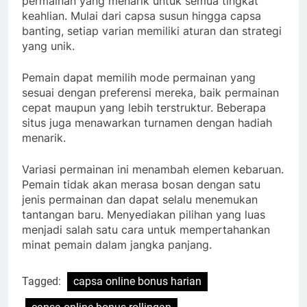
permainan yang menarik untuk semua tingkat
keahlian. Mulai dari capsa susun hingga capsa
banting, setiap varian memiliki aturan dan strategi
yang unik.
Pemain dapat memilih mode permainan yang
sesuai dengan preferensi mereka, baik permainan
cepat maupun yang lebih terstruktur. Beberapa
situs juga menawarkan turnamen dengan hadiah
menarik.
Variasi permainan ini menambah elemen kebaruan.
Pemain tidak akan merasa bosan dengan satu
jenis permainan dan dapat selalu menemukan
tantangan baru. Menyediakan pilihan yang luas
menjadi salah satu cara untuk mempertahankan
minat pemain dalam jangka panjang.
Tagged:
capsa online bonus harian