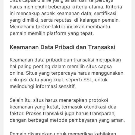
Situs capsa online yang aman dan terpercaya
harus memenuhi beberapa kriteria utama. Kriteria
ini mencakup aspek keamanan data, sertifikasi
yang dimiliki, serta reputasi di kalangan pemain.
Memahami faktor-faktor ini akan membantu
pemain memilih platform yang tepat.
Keamanan Data Pribadi dan Transaksi
Keamanan data pribadi dan transaksi merupakan
hal paling penting dalam memilih situs capsa
online. Situs yang terpercaya harus menggunakan
enkripsi data yang kuat, seperti SSL, untuk
melindungi informasi sensitif.
Selain itu, situs harus menerapkan protokol
keamanan yang ketat, termasuk otentikasi dua
faktor. Proses transaksi juga harus transparan,
dengan berbagai metode pembayaran yang aman.
Pemain disarankan untuk memeriksa kebijakan