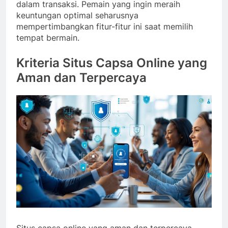
dalam transaksi. Pemain yang ingin meraih
keuntungan optimal seharusnya
mempertimbangkan fitur-fitur ini saat memilih
tempat bermain.
Kriteria Situs Capsa Online yang
Aman dan Terpercaya