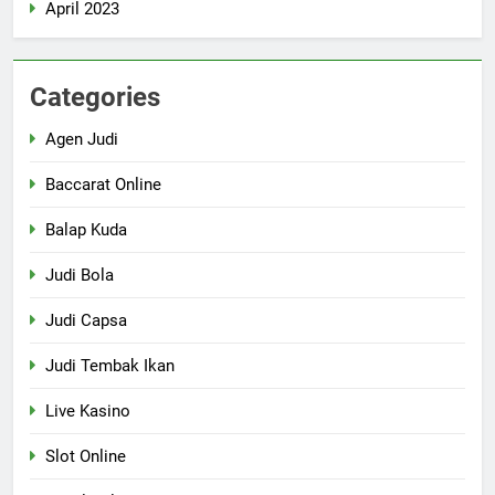
April 2023
Categories
Agen Judi
Baccarat Online
Balap Kuda
Judi Bola
Judi Capsa
Judi Tembak Ikan
Live Kasino
Slot Online