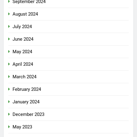
September 2024
August 2024
July 2024
June 2024
May 2024
April 2024
March 2024
February 2024
January 2024
December 2023
May 2023