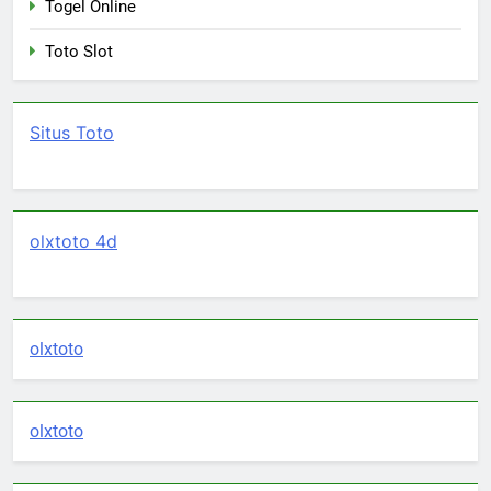
Togel Online
Toto Slot
Situs Toto
olxtoto 4d
olxtoto
olxtoto