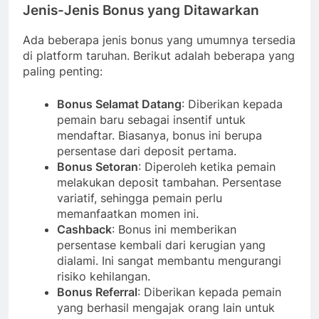
Jenis-Jenis Bonus yang Ditawarkan
Ada beberapa jenis bonus yang umumnya tersedia
di platform taruhan. Berikut adalah beberapa yang
paling penting:
Bonus Selamat Datang
: Diberikan kepada
pemain baru sebagai insentif untuk
mendaftar. Biasanya, bonus ini berupa
persentase dari deposit pertama.
Bonus Setoran
: Diperoleh ketika pemain
melakukan deposit tambahan. Persentase
variatif, sehingga pemain perlu
memanfaatkan momen ini.
Cashback
: Bonus ini memberikan
persentase kembali dari kerugian yang
dialami. Ini sangat membantu mengurangi
risiko kehilangan.
Bonus Referral
: Diberikan kepada pemain
yang berhasil mengajak orang lain untuk